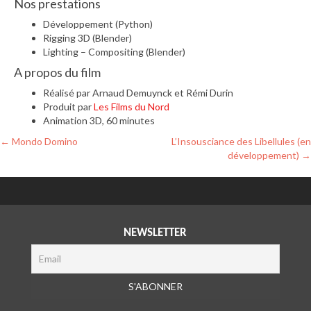
Nos prestations
Développement (Python)
Rigging 3D (Blender)
Lighting – Compositing (Blender)
A propos du film
Réalisé par Arnaud Demuynck et Rémi Durin
Produit par
Les Films du Nord
Animation 3D, 60 minutes
Navigation
←
Mondo Domino
L’Insousciance des Libellules (en
développement)
→
des
articles
NEWSLETTER