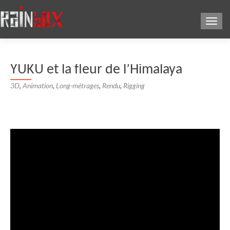
Affic
YUKU et la fleur de l’Himalaya
3D
,
Animation
,
Long-métrages
,
Rendu
,
Rigging