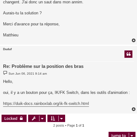
changent. J'ai donc un saut dans mon annim.
Aurais-tu la solution ?
Merci d'avance pour ta réponse,
Matthieu
Duduf
Re: Problème sur la position des bras
P
Sun Jun 06, 2021 9:14 am
o
s
Hello,
t
oui, il y a un bouton pour ça, IK/FK Switch, dans les outils d'animation :
https://duik-docs.rainboxlab.org/ik-fk-switch.html
Locked
2 posts • Page
1
of
1
Jump to