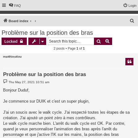
FAQ
Login
S
Board index
e
Problème sur la position des bras
a
Search
Advanced sear
Locked
r
2 posts • Page
1
of
1
c
matthieutiou
h
Problème sur la position des bras
P
Thu May 27, 2021 10:51 am
o
s
Bonjour Duduf,
t
Je commence sur DUIK et c'est un super plugin,
J'ai un soucis avec le walk cycle. J'ai respecté toutes les étapes de sa
création. J'ai ajouté un point zéro à mes contrôleurs.
Le walk cycle marche bien. L'arrêt du walk cycle est OK. Par contre,
quand je veux personnaliser l'animation des bras après l'arrêt du
personnage et que j'active l'IK sur les mains, la position des bras