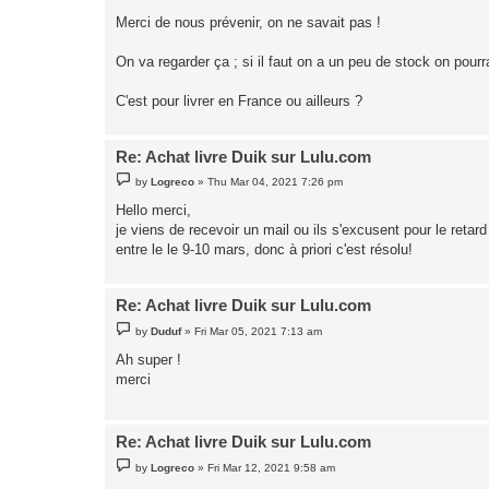
o
s
Merci de nous prévenir, on ne savait pas !
t
On va regarder ça ; si il faut on a un peu de stock on pourrai
C'est pour livrer en France ou ailleurs ?
Re: Achat livre Duik sur Lulu.com
P
by
Logreco
»
Thu Mar 04, 2021 7:26 pm
o
s
Hello merci,
t
je viens de recevoir un mail ou ils s'excusent pour le retard
entre le le 9-10 mars, donc à priori c'est résolu!
Re: Achat livre Duik sur Lulu.com
P
by
Duduf
»
Fri Mar 05, 2021 7:13 am
o
s
Ah super !
t
merci
Re: Achat livre Duik sur Lulu.com
P
by
Logreco
»
Fri Mar 12, 2021 9:58 am
o
s