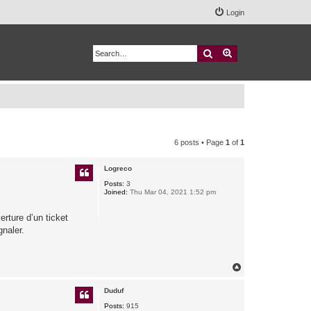
Login
Search
Advanced search
6 posts • Page
1
of
1
Logreco
Posts:
3
Joined:
Thu Mar 04, 2021 1:52 pm
erture d’un ticket
gnaler.
T
o
p
Duduf
Posts:
915