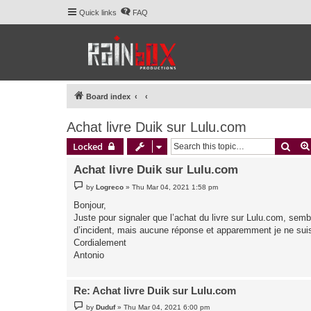
Quick links
FAQ
Board index
Achat livre Duik sur Lulu.com
Sear
Locked
Achat livre Duik sur Lulu.com
P
by
Logreco
»
Thu Mar 04, 2021 1:58 pm
o
s
Bonjour,
t
Juste pour signaler que l’achat du livre sur Lulu.com, sembl
d’incident, mais aucune réponse et apparemment je ne suis p
Cordialement
Antonio
Re: Achat livre Duik sur Lulu.com
P
by
Duduf
»
Thu Mar 04, 2021 6:00 pm