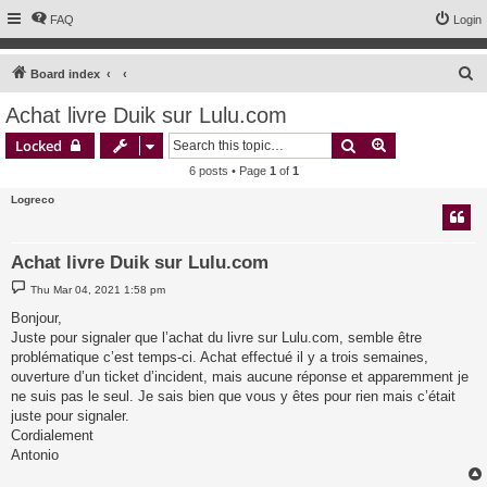
FAQ
Login
S
Board index
e
Achat livre Duik sur Lulu.com
a
Search
Advanced sear
Locked
r
6 posts • Page
1
of
1
c
Logreco
h
Achat livre Duik sur Lulu.com
P
Thu Mar 04, 2021 1:58 pm
o
s
Bonjour,
t
Juste pour signaler que l’achat du livre sur Lulu.com, semble être
problématique c’est temps-ci. Achat effectué il y a trois semaines,
ouverture d’un ticket d’incident, mais aucune réponse et apparemment je
ne suis pas le seul. Je sais bien que vous y êtes pour rien mais c’était
juste pour signaler.
Cordialement
Antonio