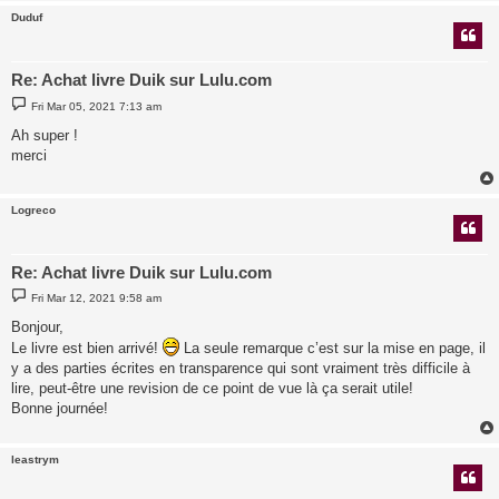
Duduf
Re: Achat livre Duik sur Lulu.com
P
Fri Mar 05, 2021 7:13 am
o
s
Ah super !
t
merci
Logreco
Re: Achat livre Duik sur Lulu.com
P
Fri Mar 12, 2021 9:58 am
o
s
Bonjour,
t
Le livre est bien arrivé!
La seule remarque c’est sur la mise en page, il
y a des parties écrites en transparence qui sont vraiment très difficile à
lire, peut-être une revision de ce point de vue là ça serait utile!
Bonne journée!
leastrym