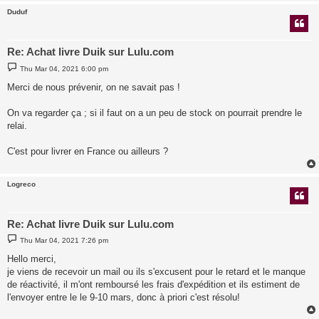
Duduf
Re: Achat livre Duik sur Lulu.com
P
Thu Mar 04, 2021 6:00 pm
o
s
Merci de nous prévenir, on ne savait pas !
t
On va regarder ça ; si il faut on a un peu de stock on pourrait prendre le
relai.
C'est pour livrer en France ou ailleurs ?
Logreco
Re: Achat livre Duik sur Lulu.com
P
Thu Mar 04, 2021 7:26 pm
o
s
Hello merci,
t
je viens de recevoir un mail ou ils s'excusent pour le retard et le manque
de réactivité, il m'ont remboursé les frais d'expédition et ils estiment de
l'envoyer entre le le 9-10 mars, donc à priori c'est résolu!