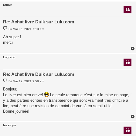
Duduf
Re: Achat livre Duik sur Lulu.com
P
Fri Mar 05, 2021 7:13 am
o
s
Ah super !
t
merci
Logreco
Re: Achat livre Duik sur Lulu.com
P
Fri Mar 12, 2021 9:58 am
o
s
Bonjour,
t
Le livre est bien arrivé!
La seule remarque c’est sur la mise en page, il
y a des parties écrites en transparence qui sont vraiment très difficile à
lire, peut-être une revision de ce point de vue là ça serait utile!
Bonne journée!
leastrym