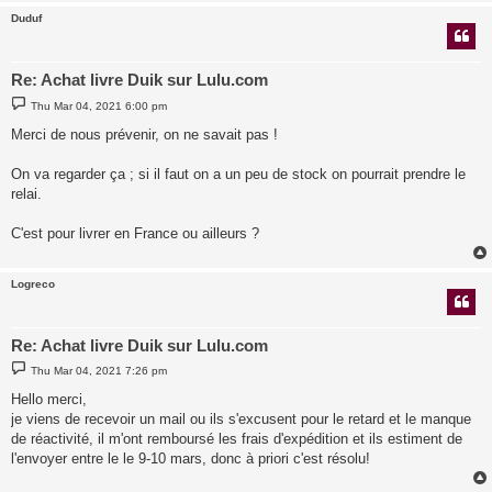
Duduf
Re: Achat livre Duik sur Lulu.com
P
Thu Mar 04, 2021 6:00 pm
o
s
Merci de nous prévenir, on ne savait pas !
t
On va regarder ça ; si il faut on a un peu de stock on pourrait prendre le
relai.
C'est pour livrer en France ou ailleurs ?
Logreco
Re: Achat livre Duik sur Lulu.com
P
Thu Mar 04, 2021 7:26 pm
o
s
Hello merci,
t
je viens de recevoir un mail ou ils s'excusent pour le retard et le manque
de réactivité, il m'ont remboursé les frais d'expédition et ils estiment de
l'envoyer entre le le 9-10 mars, donc à priori c'est résolu!