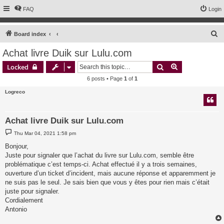
FAQ
Login
S
Board index
e
Achat livre Duik sur Lulu.com
a
Search
Advanced sear
Locked
r
6 posts • Page
1
of
1
c
Logreco
h
Achat livre Duik sur Lulu.com
P
Thu Mar 04, 2021 1:58 pm
o
s
Bonjour,
t
Juste pour signaler que l’achat du livre sur Lulu.com, semble être
problématique c’est temps-ci. Achat effectué il y a trois semaines,
ouverture d’un ticket d’incident, mais aucune réponse et apparemment je
ne suis pas le seul. Je sais bien que vous y êtes pour rien mais c’était
juste pour signaler.
Cordialement
Antonio