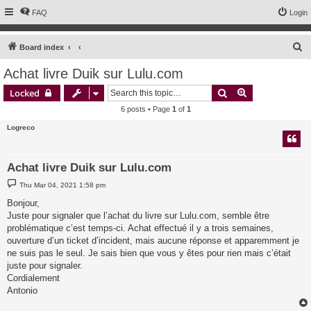
FAQ
Login
S
Board index
e
Achat livre Duik sur Lulu.com
a
Search
Advanced sear
Locked
r
6 posts • Page
1
of
1
c
Logreco
h
Achat livre Duik sur Lulu.com
P
Thu Mar 04, 2021 1:58 pm
o
s
Bonjour,
t
Juste pour signaler que l’achat du livre sur Lulu.com, semble être
problématique c’est temps-ci. Achat effectué il y a trois semaines,
ouverture d’un ticket d’incident, mais aucune réponse et apparemment je
ne suis pas le seul. Je sais bien que vous y êtes pour rien mais c’était
juste pour signaler.
Cordialement
Antonio