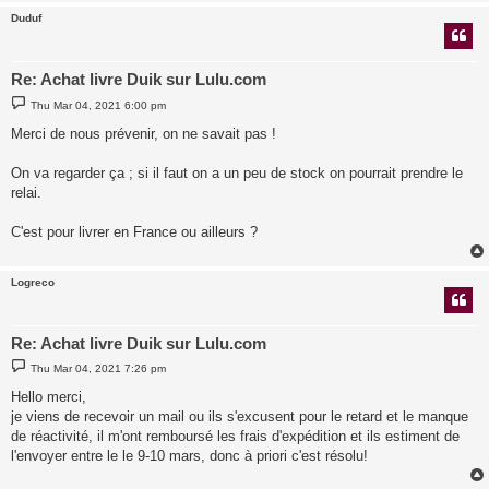
Duduf
Re: Achat livre Duik sur Lulu.com
P
Thu Mar 04, 2021 6:00 pm
o
s
Merci de nous prévenir, on ne savait pas !
t
On va regarder ça ; si il faut on a un peu de stock on pourrait prendre le
relai.
C'est pour livrer en France ou ailleurs ?
Logreco
Re: Achat livre Duik sur Lulu.com
P
Thu Mar 04, 2021 7:26 pm
o
s
Hello merci,
t
je viens de recevoir un mail ou ils s'excusent pour le retard et le manque
de réactivité, il m'ont remboursé les frais d'expédition et ils estiment de
l'envoyer entre le le 9-10 mars, donc à priori c'est résolu!