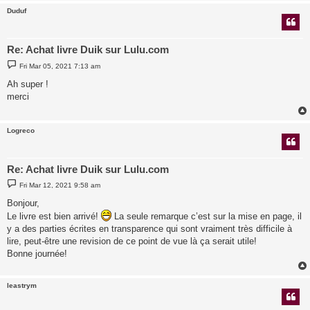
Duduf
Re: Achat livre Duik sur Lulu.com
P
Fri Mar 05, 2021 7:13 am
o
s
Ah super !
t
merci
Logreco
Re: Achat livre Duik sur Lulu.com
P
Fri Mar 12, 2021 9:58 am
o
s
Bonjour,
t
Le livre est bien arrivé!
La seule remarque c’est sur la mise en page, il
y a des parties écrites en transparence qui sont vraiment très difficile à
lire, peut-être une revision de ce point de vue là ça serait utile!
Bonne journée!
leastrym