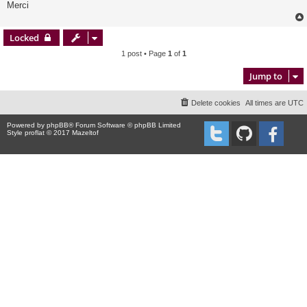
Merci
Locked
1 post • Page
1
of
1
Jump to
Delete cookies
All times are
UTC
Powered by
phpBB
® Forum Software © phpBB Limited
Style proflat © 2017
Mazeltof