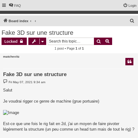
FAQ
Login
S
Board index
e
Fake 3D sur une structure
a
Search
Advanced sear
Locked
r
1 post • Page
1
of
1
c
matchevitz
h
Fake 3D sur une structure
P
Fri May 07, 2021 9:34 am
o
s
Salut
t
Je voudrai rigger ce genre de machine (grue portuaire)
Est-ce que une fois le rig fait en 2d, j'ai un moyen de faire pivoter
légèrement la structure (un peu comme un head turn mais de tout le rig) ?