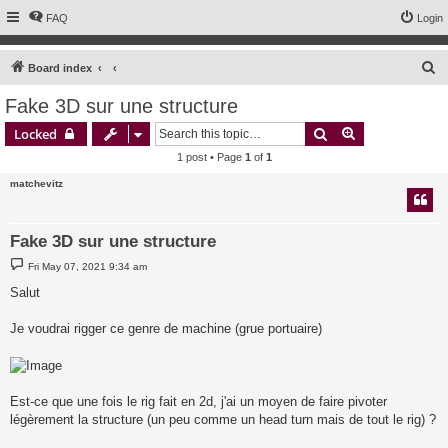
FAQ
Login
S
Board index
e
Fake 3D sur une structure
a
Search
Advanced sear
Locked
r
1 post • Page
1
of
1
c
matchevitz
h
Fake 3D sur une structure
P
Fri May 07, 2021 9:34 am
o
s
Salut
t
Je voudrai rigger ce genre de machine (grue portuaire)
Est-ce que une fois le rig fait en 2d, j'ai un moyen de faire pivoter
légèrement la structure (un peu comme un head turn mais de tout le rig) ?