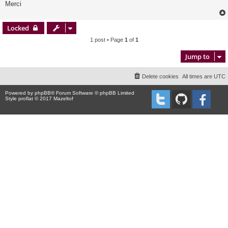
Merci
Locked
1 post • Page
1
of
1
Jump to
Delete cookies
All times are
UTC
Powered by
phpBB
® Forum Software © phpBB Limited
Style proflat © 2017
Mazeltof