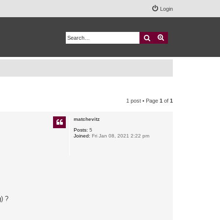
Login
Search
Advanced search
1 post • Page
1
of
1
matchevitz
Posts:
5
Joined:
Fri Jan 08, 2021 2:22 pm
g) ?