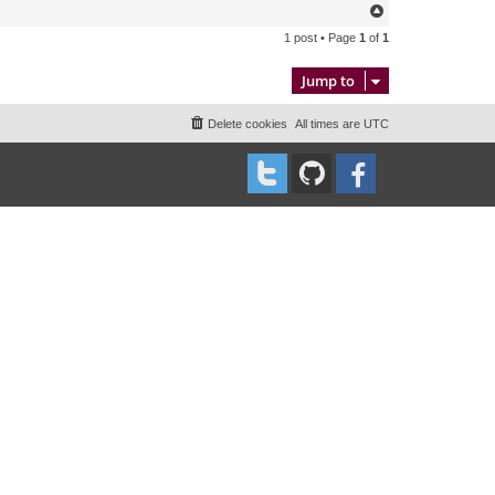
T
o
1 post • Page
1
of
1
p
Jump to
Delete cookies
All times are
UTC