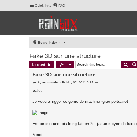
Quick links
FAQ
Board index
Fake 3D sur une structure
Sear
Locked
Fake 3D sur une structure
P
by
matchevitz
»
Fri May 07, 2021 9:34 am
o
s
Salut
t
Je voudrai rigger ce genre de machine (grue portuaire)
Est-ce que une fois le rig fait en 2d, j'ai un moyen de fair
Merci