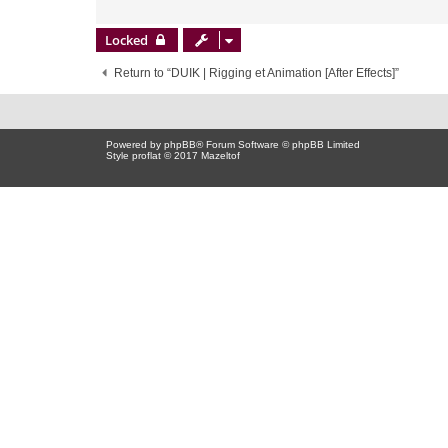
Locked
Return to “DUIK | Rigging et Animation [After Effects]”
Powered by
phpBB
® Forum Software © phpBB Limited
Style proflat © 2017
Mazeltof