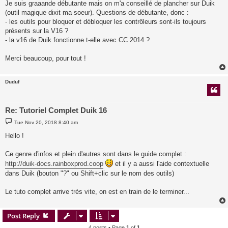
Je suis graaande débutante mais on m'a conseillé de plancher sur Duik
(outil magique dixit ma soeur). Questions de débutante, donc :
- les outils pour bloquer et débloquer les contrôleurs sont-ils toujours
présents sur la V16 ?
- la v16 de Duik fonctionne t-elle avec CC 2014 ?
Merci beaucoup, pour tout !
Duduf
Re: Tutoriel Complet Duik 16
P
Tue Nov 20, 2018 8:40 am
o
s
Hello !
t
Ce genre d'infos et plein d'autres sont dans le guide complet :
http://duik-docs.rainboxprod.coop
et il y a aussi l'aide contextuelle
dans Duik (bouton "?" ou Shift+clic sur le nom des outils)
Le tuto complet arrive très vite, on est en train de le terminer...
Post Reply
4 posts • Page
1
of
1