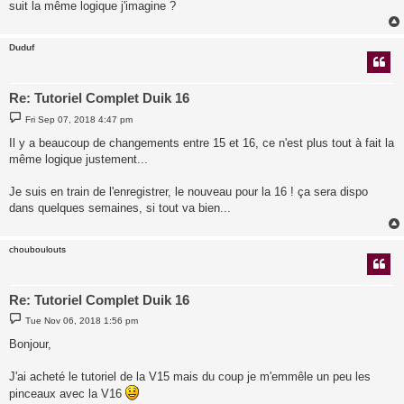
suit la même logique j'imagine ?
Duduf
Re: Tutoriel Complet Duik 16
P
Fri Sep 07, 2018 4:47 pm
o
s
Il y a beaucoup de changements entre 15 et 16, ce n'est plus tout à fait la
t
même logique justement...
Je suis en train de l'enregistrer, le nouveau pour la 16 ! ça sera dispo
dans quelques semaines, si tout va bien...
chouboulouts
Re: Tutoriel Complet Duik 16
P
Tue Nov 06, 2018 1:56 pm
o
s
Bonjour,
t
J'ai acheté le tutoriel de la V15 mais du coup je m'emmêle un peu les
pinceaux avec la V16