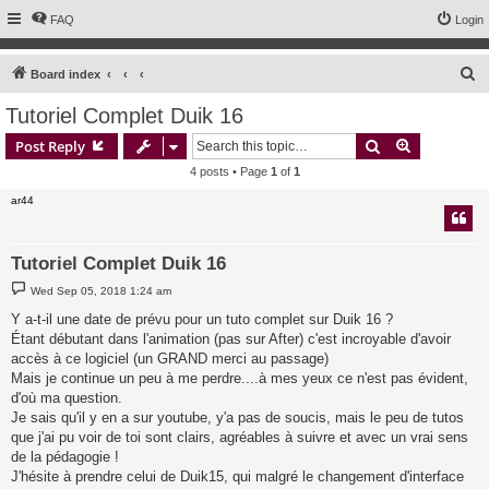
FAQ
Login
S
Board index
e
Tutoriel Complet Duik 16
a
Search
Advanced s
Post Reply
r
4 posts • Page
1
of
1
c
ar44
h
Tutoriel Complet Duik 16
P
Wed Sep 05, 2018 1:24 am
o
s
Y a-t-il une date de prévu pour un tuto complet sur Duik 16 ?
t
Étant débutant dans l'animation (pas sur After) c'est incroyable d'avoir
accès à ce logiciel (un GRAND merci au passage)
Mais je continue un peu à me perdre....à mes yeux ce n'est pas évident,
d'où ma question.
Je sais qu'il y en a sur youtube, y'a pas de soucis, mais le peu de tutos
que j'ai pu voir de toi sont clairs, agréables à suivre et avec un vrai sens
de la pédagogie !
J'hésite à prendre celui de Duik15, qui malgré le changement d'interface