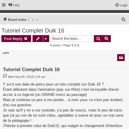
FAQ
Login
S
Board index
e
Tutoriel Complet Duik 16
a
Search
Advanced s
Post Reply
r
4 posts • Page
1
of
1
c
ar44
h
Tutoriel Complet Duik 16
P
Wed Sep 05, 2018 1:24 am
o
s
Y a-t-il une date de prévu pour un tuto complet sur Duik 16 ?
t
Étant débutant dans l'animation (pas sur After) c'est incroyable d'avoir
accès à ce logiciel (un GRAND merci au passage)
Mais je continue un peu à me perdre....à mes yeux ce n'est pas évident,
d'où ma question.
Je sais qu'il y en a sur youtube, y'a pas de soucis, mais le peu de tutos
que j'ai pu voir de toi sont clairs, agréables à suivre et avec un vrai sens
de la pédagogie !
J'hésite à prendre celui de Duik15, qui malgré le changement d'interface