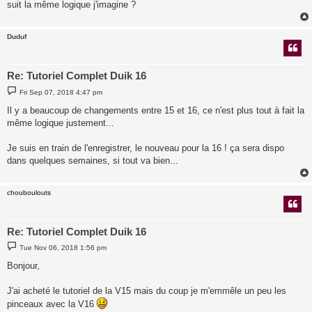
suit la même logique j'imagine ?
Duduf
Re: Tutoriel Complet Duik 16
P
Fri Sep 07, 2018 4:47 pm
o
s
Il y a beaucoup de changements entre 15 et 16, ce n'est plus tout à fait la
t
même logique justement...
Je suis en train de l'enregistrer, le nouveau pour la 16 ! ça sera dispo
dans quelques semaines, si tout va bien...
chouboulouts
Re: Tutoriel Complet Duik 16
P
Tue Nov 06, 2018 1:56 pm
o
s
Bonjour,
t
J'ai acheté le tutoriel de la V15 mais du coup je m'emmêle un peu les
pinceaux avec la V16