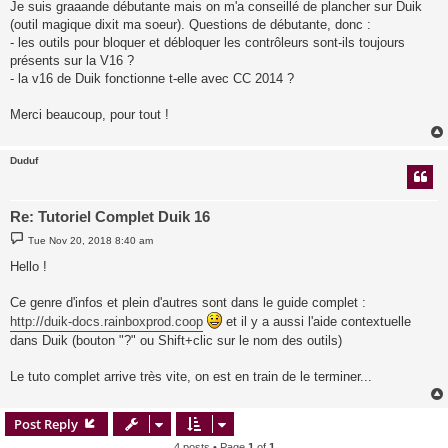
Je suis graaande débutante mais on m'a conseillé de plancher sur Duik
(outil magique dixit ma soeur). Questions de débutante, donc :
- les outils pour bloquer et débloquer les contrôleurs sont-ils toujours
présents sur la V16 ?
- la v16 de Duik fonctionne t-elle avec CC 2014 ?
Merci beaucoup, pour tout !
Duduf
Re: Tutoriel Complet Duik 16
P
Tue Nov 20, 2018 8:40 am
o
s
Hello !
t
Ce genre d'infos et plein d'autres sont dans le guide complet :
http://duik-docs.rainboxprod.coop
et il y a aussi l'aide contextuelle
dans Duik (bouton "?" ou Shift+clic sur le nom des outils)
Le tuto complet arrive très vite, on est en train de le terminer...
Post Reply
4 posts • Page
1
of
1