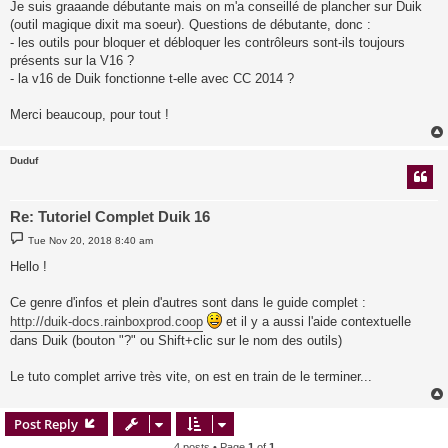
Je suis graaande débutante mais on m'a conseillé de plancher sur Duik
(outil magique dixit ma soeur). Questions de débutante, donc :
- les outils pour bloquer et débloquer les contrôleurs sont-ils toujours
présents sur la V16 ?
- la v16 de Duik fonctionne t-elle avec CC 2014 ?
Merci beaucoup, pour tout !
Duduf
Re: Tutoriel Complet Duik 16
P
Tue Nov 20, 2018 8:40 am
o
s
Hello !
t
Ce genre d'infos et plein d'autres sont dans le guide complet :
http://duik-docs.rainboxprod.coop
et il y a aussi l'aide contextuelle
dans Duik (bouton "?" ou Shift+clic sur le nom des outils)
Le tuto complet arrive très vite, on est en train de le terminer...
Post Reply
4 posts • Page
1
of
1