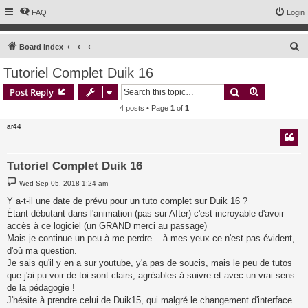
FAQ
Login
S
Board index
e
Tutoriel Complet Duik 16
a
Search
Advanced s
Post Reply
r
4 posts • Page
1
of
1
c
ar44
h
Tutoriel Complet Duik 16
P
Wed Sep 05, 2018 1:24 am
o
s
Y a-t-il une date de prévu pour un tuto complet sur Duik 16 ?
t
Étant débutant dans l'animation (pas sur After) c'est incroyable d'avoir
accès à ce logiciel (un GRAND merci au passage)
Mais je continue un peu à me perdre....à mes yeux ce n'est pas évident,
d'où ma question.
Je sais qu'il y en a sur youtube, y'a pas de soucis, mais le peu de tutos
que j'ai pu voir de toi sont clairs, agréables à suivre et avec un vrai sens
de la pédagogie !
J'hésite à prendre celui de Duik15, qui malgré le changement d'interface