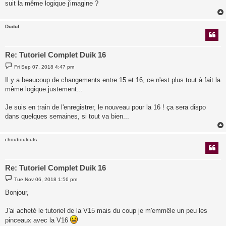
suit la même logique j'imagine ?
Duduf
Re: Tutoriel Complet Duik 16
P
Fri Sep 07, 2018 4:47 pm
o
s
Il y a beaucoup de changements entre 15 et 16, ce n'est plus tout à fait la
t
même logique justement...
Je suis en train de l'enregistrer, le nouveau pour la 16 ! ça sera dispo
dans quelques semaines, si tout va bien...
chouboulouts
Re: Tutoriel Complet Duik 16
P
Tue Nov 06, 2018 1:56 pm
o
s
Bonjour,
t
J'ai acheté le tutoriel de la V15 mais du coup je m'emmêle un peu les
pinceaux avec la V16