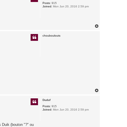
Posts:
915
Joined:
Mon Jun 20, 2016 2:59 pm
T
o
p
chouboulouts
T
o
p
Duduf
Posts:
915
Joined:
Mon Jun 20, 2016 2:59 pm
ns Duik (bouton "?" ou