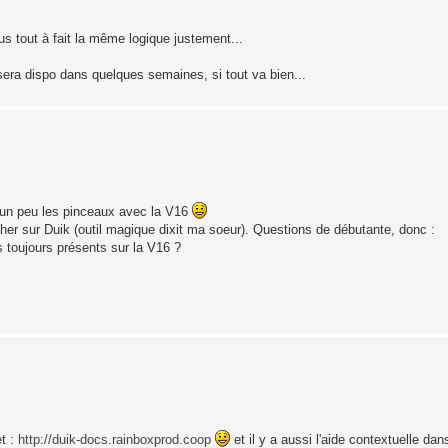
s tout à fait la même logique justement...
a sera dispo dans quelques semaines, si tout va bien...
e un peu les pinceaux avec la V16
er sur Duik (outil magique dixit ma soeur). Questions de débutante, donc :
ls toujours présents sur la V16 ?
et :
http://duik-docs.rainboxprod.coop
et il y a aussi l'aide contextuelle da