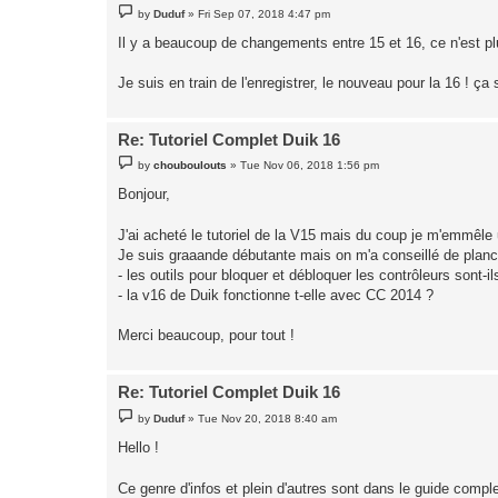
P
by
Duduf
»
Fri Sep 07, 2018 4:47 pm
o
s
Il y a beaucoup de changements entre 15 et 16, ce n'est plu
t
Je suis en train de l'enregistrer, le nouveau pour la 16 ! ç
Re: Tutoriel Complet Duik 16
P
by
chouboulouts
»
Tue Nov 06, 2018 1:56 pm
o
s
Bonjour,
t
J'ai acheté le tutoriel de la V15 mais du coup je m'emmêl
Je suis graaande débutante mais on m'a conseillé de planch
- les outils pour bloquer et débloquer les contrôleurs sont-i
- la v16 de Duik fonctionne t-elle avec CC 2014 ?
Merci beaucoup, pour tout !
Re: Tutoriel Complet Duik 16
P
by
Duduf
»
Tue Nov 20, 2018 8:40 am
o
s
Hello !
t
Ce genre d'infos et plein d'autres sont dans le guide compl