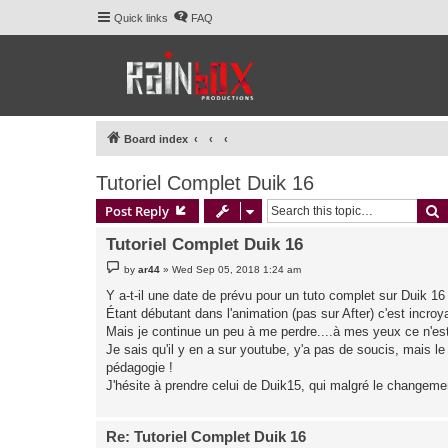
Quick links
FAQ
Board index
Tutoriel Complet Duik 16
S
Post Reply
Tutoriel Complet Duik 16
P
by
ar44
»
Wed Sep 05, 2018 1:24 am
o
s
Y a-t-il une date de prévu pour un tuto complet sur Duik 16
t
Étant débutant dans l'animation (pas sur After) c'est incr
Mais je continue un peu à me perdre....à mes yeux ce n'es
Je sais qu'il y en a sur youtube, y'a pas de soucis, mais le 
pédagogie !
J'hésite à prendre celui de Duik15, qui malgré le changemen
Re: Tutoriel Complet Duik 16