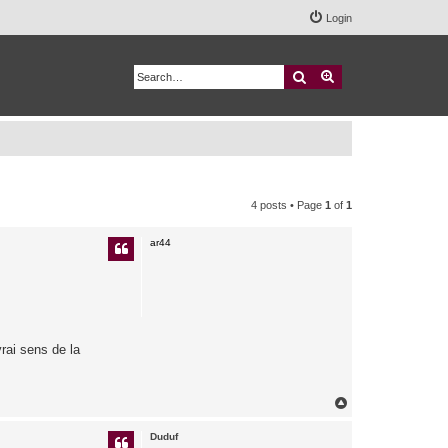
Login
Search
Advanced search
4 posts • Page
1
of
1
ar44
vrai sens de la
T
o
p
Duduf