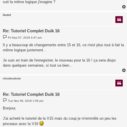
suit la même logique j'imagine ?
Duduf
Re: Tutoriel Complet Duik 16
P
Fri Sep 07, 2018 4:47 pm
o
s
Il y a beaucoup de changements entre 15 et 16, ce n'est plus tout à fait la
t
même logique justement...
Je suis en train de l'enregistrer, le nouveau pour la 16 ! ça sera dispo
dans quelques semaines, si tout va bien...
chouboulouts
Re: Tutoriel Complet Duik 16
P
Tue Nov 06, 2018 1:56 pm
o
s
Bonjour,
t
J'ai acheté le tutoriel de la V15 mais du coup je m'emmêle un peu les
pinceaux avec la V16