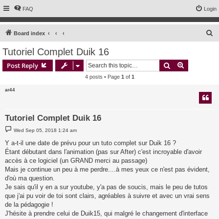
FAQ
Login
S
Board index
e
Tutoriel Complet Duik 16
a
Search
Advanced s
Post Reply
r
4 posts • Page
1
of
1
c
ar44
h
Tutoriel Complet Duik 16
P
Wed Sep 05, 2018 1:24 am
o
s
Y a-t-il une date de prévu pour un tuto complet sur Duik 16 ?
t
Étant débutant dans l'animation (pas sur After) c'est incroyable d'avoir
accès à ce logiciel (un GRAND merci au passage)
Mais je continue un peu à me perdre....à mes yeux ce n'est pas évident,
d'où ma question.
Je sais qu'il y en a sur youtube, y'a pas de soucis, mais le peu de tutos
que j'ai pu voir de toi sont clairs, agréables à suivre et avec un vrai sens
de la pédagogie !
J'hésite à prendre celui de Duik15, qui malgré le changement d'interface