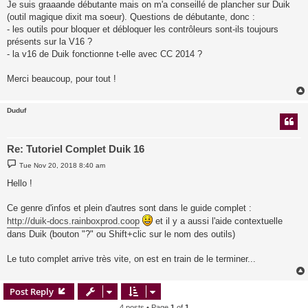
Je suis graaande débutante mais on m'a conseillé de plancher sur Duik
(outil magique dixit ma soeur). Questions de débutante, donc :
- les outils pour bloquer et débloquer les contrôleurs sont-ils toujours
présents sur la V16 ?
- la v16 de Duik fonctionne t-elle avec CC 2014 ?
Merci beaucoup, pour tout !
Duduf
Re: Tutoriel Complet Duik 16
P
Tue Nov 20, 2018 8:40 am
o
s
Hello !
t
Ce genre d'infos et plein d'autres sont dans le guide complet :
http://duik-docs.rainboxprod.coop
et il y a aussi l'aide contextuelle
dans Duik (bouton "?" ou Shift+clic sur le nom des outils)
Le tuto complet arrive très vite, on est en train de le terminer...
Post Reply
4 posts • Page
1
of
1