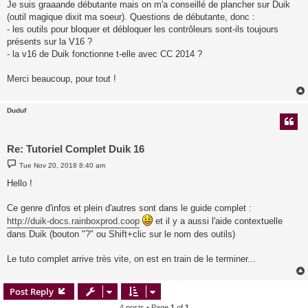
Je suis graaande débutante mais on m'a conseillé de plancher sur Duik
(outil magique dixit ma soeur). Questions de débutante, donc :
- les outils pour bloquer et débloquer les contrôleurs sont-ils toujours
présents sur la V16 ?
- la v16 de Duik fonctionne t-elle avec CC 2014 ?
Merci beaucoup, pour tout !
Duduf
Re: Tutoriel Complet Duik 16
P
Tue Nov 20, 2018 8:40 am
o
s
Hello !
t
Ce genre d'infos et plein d'autres sont dans le guide complet :
http://duik-docs.rainboxprod.coop
et il y a aussi l'aide contextuelle
dans Duik (bouton "?" ou Shift+clic sur le nom des outils)
Le tuto complet arrive très vite, on est en train de le terminer...
Post Reply
4 posts • Page
1
of
1