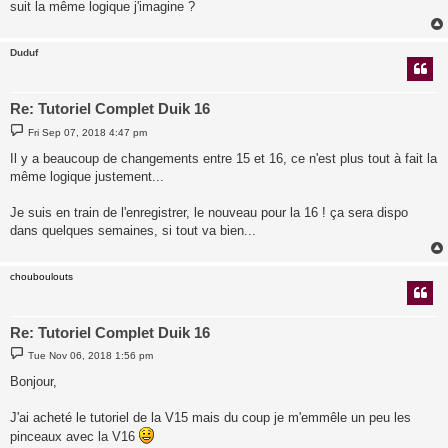
suit la même logique j'imagine ?
Duduf
Re: Tutoriel Complet Duik 16
P
Fri Sep 07, 2018 4:47 pm
o
s
Il y a beaucoup de changements entre 15 et 16, ce n'est plus tout à fait la
t
même logique justement...
Je suis en train de l'enregistrer, le nouveau pour la 16 ! ça sera dispo
dans quelques semaines, si tout va bien...
chouboulouts
Re: Tutoriel Complet Duik 16
P
Tue Nov 06, 2018 1:56 pm
o
s
Bonjour,
t
J'ai acheté le tutoriel de la V15 mais du coup je m'emmêle un peu les
pinceaux avec la V16