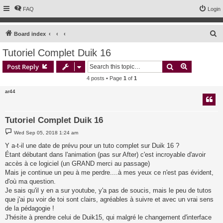
FAQ
Login
S
Board index
e
Tutoriel Complet Duik 16
a
Search
Advanced s
Post Reply
r
4 posts • Page
1
of
1
c
ar44
h
Tutoriel Complet Duik 16
P
Wed Sep 05, 2018 1:24 am
o
s
Y a-t-il une date de prévu pour un tuto complet sur Duik 16 ?
t
Étant débutant dans l'animation (pas sur After) c'est incroyable d'avoir
accès à ce logiciel (un GRAND merci au passage)
Mais je continue un peu à me perdre....à mes yeux ce n'est pas évident,
d'où ma question.
Je sais qu'il y en a sur youtube, y'a pas de soucis, mais le peu de tutos
que j'ai pu voir de toi sont clairs, agréables à suivre et avec un vrai sens
de la pédagogie !
J'hésite à prendre celui de Duik15, qui malgré le changement d'interface