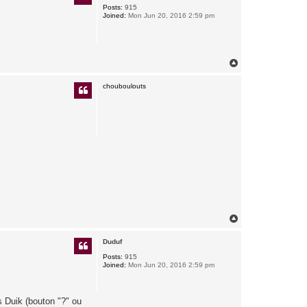
Posts:
915
Joined:
Mon Jun 20, 2016 2:59 pm
T
o
p
chouboulouts
T
o
p
Duduf
Posts:
915
Joined:
Mon Jun 20, 2016 2:59 pm
ns Duik (bouton "?" ou