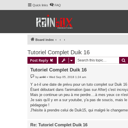
Quick links
FAQ
Board index
Tutoriel Complet Duik 16
S
Post Reply
Tutoriel Complet Duik 16
P
by
ar44
»
Wed Sep 05, 2018 1:24 am
o
s
Y a-t-il une date de prévu pour un tuto complet sur Duik 16
t
Étant débutant dans l'animation (pas sur After) c'est incr
Mais je continue un peu à me perdre....à mes yeux ce n'es
Je sais qu'il y en a sur youtube, y'a pas de soucis, mais le 
pédagogie !
J'hésite à prendre celui de Duik15, qui malgré le changemen
Re: Tutoriel Complet Duik 16