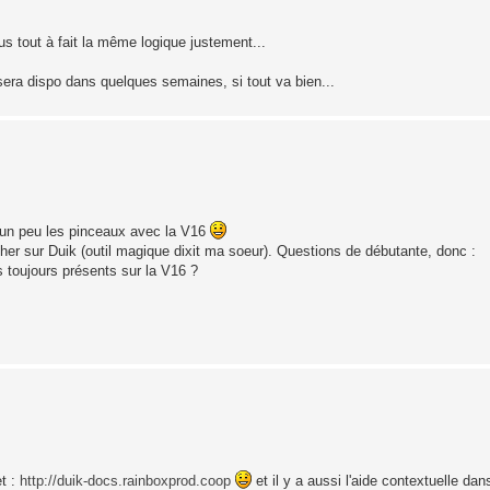
s tout à fait la même logique justement...
a sera dispo dans quelques semaines, si tout va bien...
e un peu les pinceaux avec la V16
er sur Duik (outil magique dixit ma soeur). Questions de débutante, donc :
ls toujours présents sur la V16 ?
et :
http://duik-docs.rainboxprod.coop
et il y a aussi l'aide contextuelle da