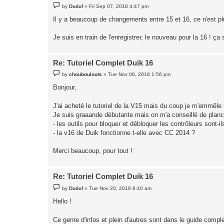
P
by
Duduf
»
Fri Sep 07, 2018 4:47 pm
o
s
Il y a beaucoup de changements entre 15 et 16, ce n'est plu
t
Je suis en train de l'enregistrer, le nouveau pour la 16 ! ç
Re: Tutoriel Complet Duik 16
P
by
chouboulouts
»
Tue Nov 06, 2018 1:56 pm
o
s
Bonjour,
t
J'ai acheté le tutoriel de la V15 mais du coup je m'emmêl
Je suis graaande débutante mais on m'a conseillé de planch
- les outils pour bloquer et débloquer les contrôleurs sont-i
- la v16 de Duik fonctionne t-elle avec CC 2014 ?
Merci beaucoup, pour tout !
Re: Tutoriel Complet Duik 16
P
by
Duduf
»
Tue Nov 20, 2018 8:40 am
o
s
Hello !
t
Ce genre d'infos et plein d'autres sont dans le guide compl