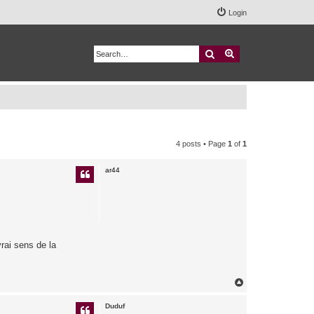
Login
Search
Advanced search
4 posts • Page
1
of
1
ar44
vrai sens de la
T
o
p
Duduf