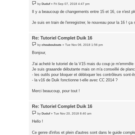
P
by
Duduf
»
Fri Sep 07, 2018 4:47 pm
o
s
Il y a beaucoup de changements entre 15 et 16, ce n'est plu
t
Je suis en train de l'enregistrer, le nouveau pour la 16 ! ç
Re: Tutoriel Complet Duik 16
P
by
chouboulouts
»
Tue Nov 06, 2018 1:56 pm
o
s
Bonjour,
t
J'ai acheté le tutoriel de la V15 mais du coup je m'emmêl
Je suis graaande débutante mais on m'a conseillé de planch
- les outils pour bloquer et débloquer les contrôleurs sont-i
- la v16 de Duik fonctionne t-elle avec CC 2014 ?
Merci beaucoup, pour tout !
Re: Tutoriel Complet Duik 16
P
by
Duduf
»
Tue Nov 20, 2018 8:40 am
o
s
Hello !
t
Ce genre d'infos et plein d'autres sont dans le guide compl