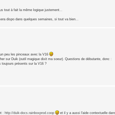
s tout à fait la même logique justement...
a sera dispo dans quelques semaines, si tout va bien...
e un peu les pinceaux avec la V16
er sur Duik (outil magique dixit ma soeur). Questions de débutante, donc :
ls toujours présents sur la V16 ?
et :
http://duik-docs.rainboxprod.coop
et il y a aussi l'aide contextuelle da