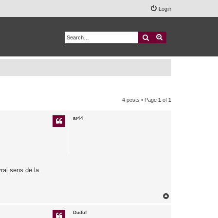
Login
Search
Advanced search
4 posts • Page
1
of
1
ar44
vrai sens de la
T
o
p
Duduf