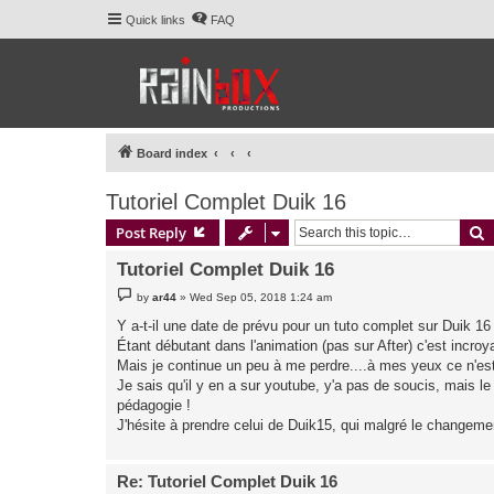
Quick links
FAQ
Board index
Tutoriel Complet Duik 16
S
Post Reply
Tutoriel Complet Duik 16
P
by
ar44
»
Wed Sep 05, 2018 1:24 am
o
s
Y a-t-il une date de prévu pour un tuto complet sur Duik 16
t
Étant débutant dans l'animation (pas sur After) c'est incr
Mais je continue un peu à me perdre....à mes yeux ce n'es
Je sais qu'il y en a sur youtube, y'a pas de soucis, mais le 
pédagogie !
J'hésite à prendre celui de Duik15, qui malgré le changemen
Re: Tutoriel Complet Duik 16