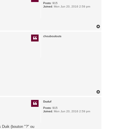
Posts:
915
Joined:
Mon Jun 20, 2016 2:59 pm
T
o
p
chouboulouts
T
o
p
Duduf
Posts:
915
Joined:
Mon Jun 20, 2016 2:59 pm
ns Duik (bouton "?" ou