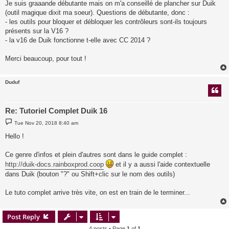
Je suis graaande débutante mais on m'a conseillé de plancher sur Duik
(outil magique dixit ma soeur). Questions de débutante, donc :
- les outils pour bloquer et débloquer les contrôleurs sont-ils toujours
présents sur la V16 ?
- la v16 de Duik fonctionne t-elle avec CC 2014 ?
Merci beaucoup, pour tout !
Duduf
Re: Tutoriel Complet Duik 16
P
Tue Nov 20, 2018 8:40 am
o
s
Hello !
t
Ce genre d'infos et plein d'autres sont dans le guide complet :
http://duik-docs.rainboxprod.coop
et il y a aussi l'aide contextuelle
dans Duik (bouton "?" ou Shift+clic sur le nom des outils)
Le tuto complet arrive très vite, on est en train de le terminer...
Post Reply
4 posts • Page
1
of
1