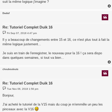
suit la même logique j'imagine ?
Duduf
Re: Tutoriel Complet Duik 16
P
Fri Sep 07, 2018 4:47 pm
o
s
Il y a beaucoup de changements entre 15 et 16, ce n'est plus tout à fait la
t
même logique justement...
Je suis en train de l'enregistrer, le nouveau pour la 16 ! ça sera dispo
dans quelques semaines, si tout va bien...
chouboulouts
Re: Tutoriel Complet Duik 16
P
Tue Nov 06, 2018 1:56 pm
o
s
Bonjour,
t
J'ai acheté le tutoriel de la V15 mais du coup je m'emmêle un peu les
pinceaux avec la V16