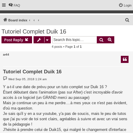
FAQ
Login
S
Board index
e
Tutoriel Complet Duik 16
a
Search
Advanced s
Post Reply
r
4 posts • Page
1
of
1
c
ar44
h
Tutoriel Complet Duik 16
P
Wed Sep 05, 2018 1:24 am
o
s
Y a-t-il une date de prévu pour un tuto complet sur Duik 16 ?
t
Étant débutant dans l'animation (pas sur After) c'est incroyable d'avoir
accès à ce logiciel (un GRAND merci au passage)
Mais je continue un peu à me perdre....à mes yeux ce n'est pas évident,
d'où ma question.
Je sais qu'il y en a sur youtube, y'a pas de soucis, mais le peu de tutos
que j'ai pu voir de toi sont clairs, agréables à suivre et avec un vrai sens
de la pédagogie !
J'hésite à prendre celui de Duik15, qui malgré le changement d'interface