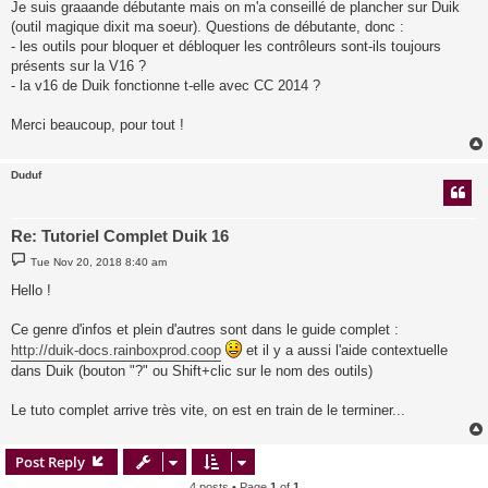
Je suis graaande débutante mais on m'a conseillé de plancher sur Duik
(outil magique dixit ma soeur). Questions de débutante, donc :
- les outils pour bloquer et débloquer les contrôleurs sont-ils toujours
présents sur la V16 ?
- la v16 de Duik fonctionne t-elle avec CC 2014 ?
Merci beaucoup, pour tout !
Duduf
Re: Tutoriel Complet Duik 16
P
Tue Nov 20, 2018 8:40 am
o
s
Hello !
t
Ce genre d'infos et plein d'autres sont dans le guide complet :
http://duik-docs.rainboxprod.coop
et il y a aussi l'aide contextuelle
dans Duik (bouton "?" ou Shift+clic sur le nom des outils)
Le tuto complet arrive très vite, on est en train de le terminer...
Post Reply
4 posts • Page
1
of
1