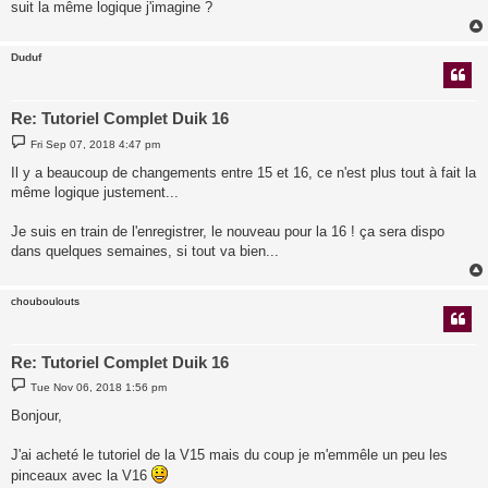
suit la même logique j'imagine ?
Duduf
Re: Tutoriel Complet Duik 16
P
Fri Sep 07, 2018 4:47 pm
o
s
Il y a beaucoup de changements entre 15 et 16, ce n'est plus tout à fait la
t
même logique justement...
Je suis en train de l'enregistrer, le nouveau pour la 16 ! ça sera dispo
dans quelques semaines, si tout va bien...
chouboulouts
Re: Tutoriel Complet Duik 16
P
Tue Nov 06, 2018 1:56 pm
o
s
Bonjour,
t
J'ai acheté le tutoriel de la V15 mais du coup je m'emmêle un peu les
pinceaux avec la V16