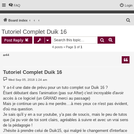
FAQ
Login
S
Board index
e
Tutoriel Complet Duik 16
a
Search
Advanced s
Post Reply
r
4 posts • Page
1
of
1
c
ar44
h
Tutoriel Complet Duik 16
P
Wed Sep 05, 2018 1:24 am
o
s
Y a-t-il une date de prévu pour un tuto complet sur Duik 16 ?
t
Étant débutant dans l'animation (pas sur After) c'est incroyable d'avoir
accès à ce logiciel (un GRAND merci au passage)
Mais je continue un peu à me perdre....à mes yeux ce n'est pas évident,
d'où ma question.
Je sais qu'il y en a sur youtube, y'a pas de soucis, mais le peu de tutos
que j'ai pu voir de toi sont clairs, agréables à suivre et avec un vrai sens
de la pédagogie !
J'hésite à prendre celui de Duik15, qui malgré le changement d'interface