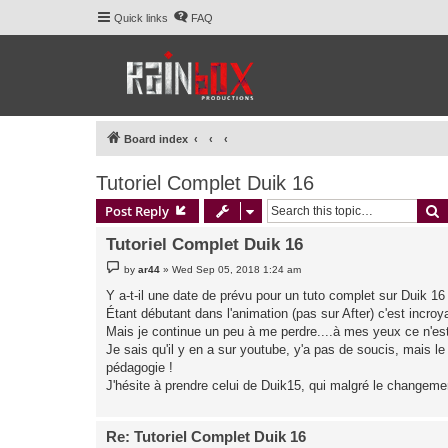
Quick links
FAQ
Board index
Tutoriel Complet Duik 16
S
Post Reply
Tutoriel Complet Duik 16
P
by
ar44
»
Wed Sep 05, 2018 1:24 am
o
s
Y a-t-il une date de prévu pour un tuto complet sur Duik 16
t
Étant débutant dans l'animation (pas sur After) c'est incr
Mais je continue un peu à me perdre....à mes yeux ce n'es
Je sais qu'il y en a sur youtube, y'a pas de soucis, mais le 
pédagogie !
J'hésite à prendre celui de Duik15, qui malgré le changemen
Re: Tutoriel Complet Duik 16