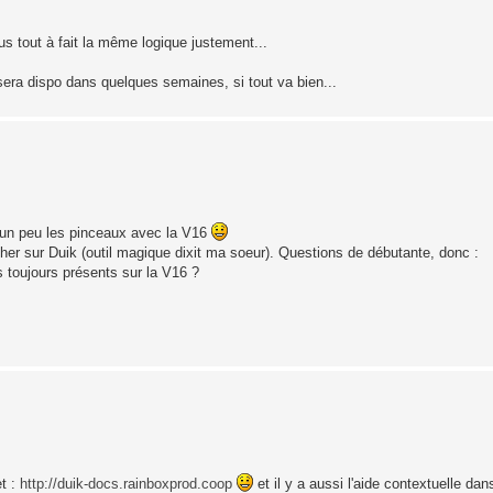
s tout à fait la même logique justement...
a sera dispo dans quelques semaines, si tout va bien...
e un peu les pinceaux avec la V16
er sur Duik (outil magique dixit ma soeur). Questions de débutante, donc :
ls toujours présents sur la V16 ?
et :
http://duik-docs.rainboxprod.coop
et il y a aussi l'aide contextuelle da