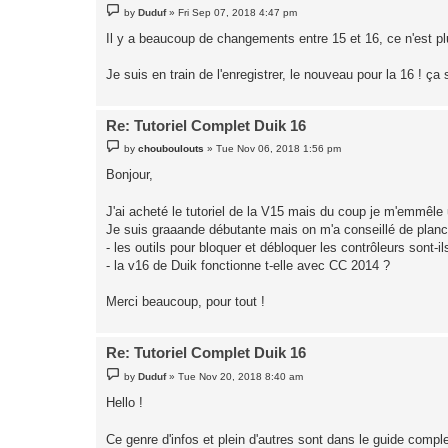
P
by
Duduf
»
Fri Sep 07, 2018 4:47 pm
o
s
Il y a beaucoup de changements entre 15 et 16, ce n'est plu
t
Je suis en train de l'enregistrer, le nouveau pour la 16 ! ç
Re: Tutoriel Complet Duik 16
P
by
chouboulouts
»
Tue Nov 06, 2018 1:56 pm
o
s
Bonjour,
t
J'ai acheté le tutoriel de la V15 mais du coup je m'emmêl
Je suis graaande débutante mais on m'a conseillé de planch
- les outils pour bloquer et débloquer les contrôleurs sont-i
- la v16 de Duik fonctionne t-elle avec CC 2014 ?
Merci beaucoup, pour tout !
Re: Tutoriel Complet Duik 16
P
by
Duduf
»
Tue Nov 20, 2018 8:40 am
o
s
Hello !
t
Ce genre d'infos et plein d'autres sont dans le guide compl