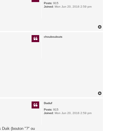
Posts:
915
Joined:
Mon Jun 20, 2016 2:59 pm
T
o
p
chouboulouts
T
o
p
Duduf
Posts:
915
Joined:
Mon Jun 20, 2016 2:59 pm
ns Duik (bouton "?" ou