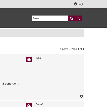
Login
Search
Advanced search
4 posts • Page
1
of
1
ar44
vrai sens de la
T
o
p
Duduf