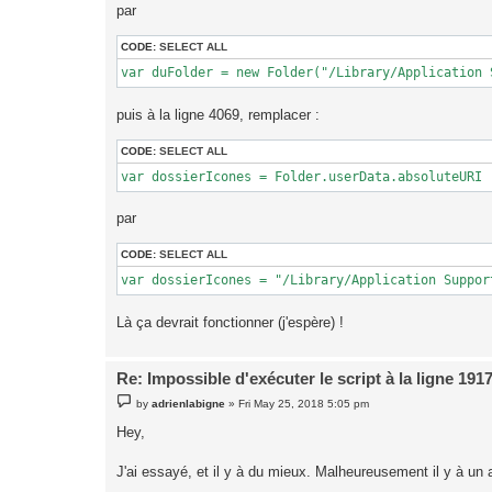
par
CODE:
SELECT ALL
var duFolder = new Folder("/Library/Application 
puis à la ligne 4069, remplacer :
CODE:
SELECT ALL
var dossierIcones = Folder.userData.absoluteURI 
par
CODE:
SELECT ALL
var dossierIcones = "/Library/Application Suppor
Là ça devrait fonctionner (j'espère) !
Re: Impossible d'exécuter le script à la ligne 191
P
by
adrienlabigne
»
Fri May 25, 2018 5:05 pm
o
s
Hey,
t
J'ai essayé, et il y à du mieux. Malheureusement il y à un