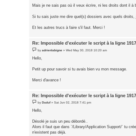
Mais je ne sais pas où il veux écrire, ni les droits dont il à
Si tu sais juste me dire quel(s) dossiers avec quels droits,
Et les autres trucs à faire s'il faut. Merci !
Re: Impossible d'exécuter le script à la ligne 191
P
by
adrienlabigne
»
Wed May 30, 2018 10:20 am
o
s
Hello,
t
Petit up pour savoir si tu avais bien vu mon message.
Merci d'avance !
Re: Impossible d'exécuter le script à la ligne 191
P
by
Duduf
»
Sat Jun 02, 2018 7:41 pm
o
s
Hello,
t
Désolé je suis un peu débordé..
Alors il faut que dans `/Library/Application Support/` tu c
n'existent pas déjà.