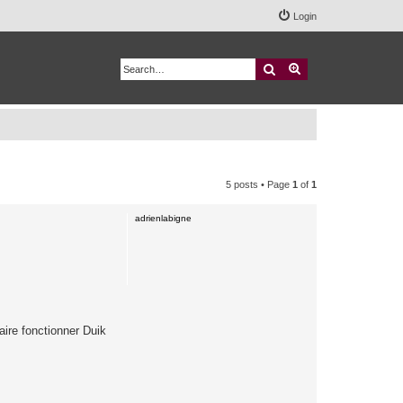
Login
Search
Advanced search
5 posts • Page
1
of
1
adrienlabigne
aire fonctionner Duik