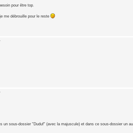
 besoin pour être top.
 je me débrouille pour le reste
7
7
rées un sous-dossier "Duduf" (avec la majuscule) et dans ce sous-dossier un aut