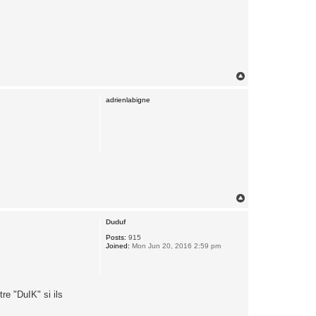
T
o
p
adrienlabigne
T
o
p
Duduf
Posts:
915
Joined:
Mon Jun 20, 2016 2:59 pm
re "DuIK" si ils