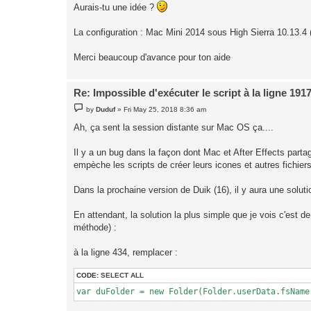
Aurais-tu une idée ?
La configuration : Mac Mini 2014 sous High Sierra 10.13.4
Merci beaucoup d'avance pour ton aide
Re: Impossible d'exécuter le script à la ligne 191
P
by
Duduf
»
Fri May 25, 2018 8:36 am
o
s
Ah, ça sent la session distante sur Mac OS ça....
t
Il y a un bug dans la façon dont Mac et After Effects parta
empèche les scripts de créer leurs icones et autres fichiers
Dans la prochaine version de Duik (16), il y aura une solut
En attendant, la solution la plus simple que je vois c'est de 
méthode) :
à la ligne 434, remplacer :
CODE:
SELECT ALL
var duFolder = new Folder(Folder.userData.fsName