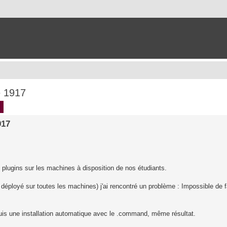
e 1917
ch
Advanced search
917
s plugins sur les machines à disposition de nos étudiants.
éployé sur toutes les machines) j'ai rencontré un problème : Impossible de f
 puis une installation automatique avec le .command, même résultat.