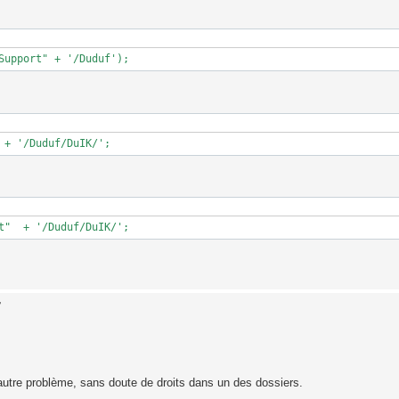
Support" + '/Duduf');
 + '/Duduf/DuIK/';
t"  + '/Duduf/DuIK/';
7
 autre problème, sans doute de droits dans un des dossiers.