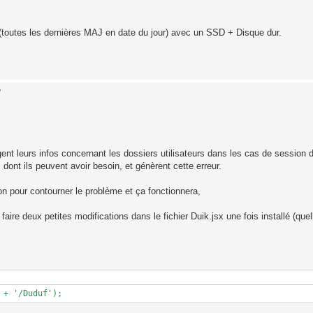
 (toutes les dernières MAJ en date du jour) avec un SSD + Disque dur.
7
gent leurs infos concernant les dossiers utilisateurs dans les cas de session d
 dont ils peuvent avoir besoin, et génèrent cette erreur.
ion pour contourner le problème et ça fonctionnera,
faire deux petites modifications dans le fichier Duik.jsx une fois installé (quel
 + '/Duduf');