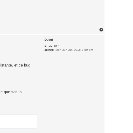
T
o
p
Duduf
Posts:
915
Joined:
Mon Jun 20, 2016 2:59 pm
istante, et ce bug
le que soit la