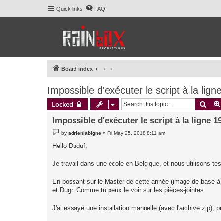
Quick links
FAQ
Board index
Impossible d'exécuter le script à la lign
Sear
Locked
Impossible d'exécuter le script à la ligne 1
P
by
adrienlabigne
»
Fri May 25, 2018 8:11 am
o
s
Hello Duduf,
t
Je travail dans une école en Belgique, et nous utilisons te
En bossant sur le Master de cette année (image de base à d
et Dugr. Comme tu peux le voir sur les pièces-jointes.
J'ai essayé une installation manuelle (avec l'archive zip),