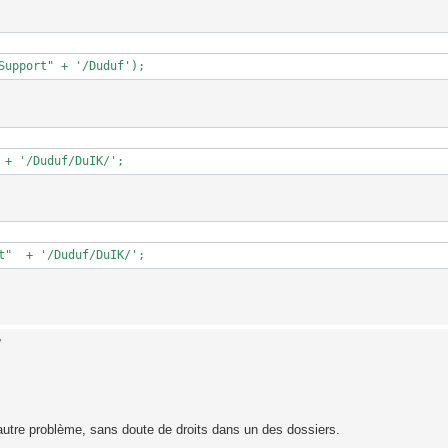
Support" + '/Duduf');
 + '/Duduf/DuIK/';
t"  + '/Duduf/DuIK/';
7
 autre problème, sans doute de droits dans un des dossiers.