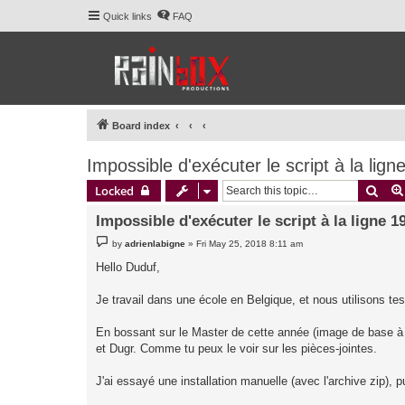
Quick links
FAQ
Board index
Impossible d'exécuter le script à la lign
Sear
Locked
Impossible d'exécuter le script à la ligne 1
P
by
adrienlabigne
»
Fri May 25, 2018 8:11 am
o
s
Hello Duduf,
t
Je travail dans une école en Belgique, et nous utilisons te
En bossant sur le Master de cette année (image de base à d
et Dugr. Comme tu peux le voir sur les pièces-jointes.
J'ai essayé une installation manuelle (avec l'archive zip),