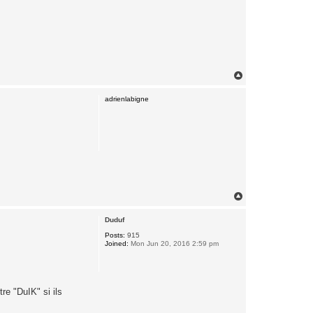
T
o
p
adrienlabigne
T
o
p
Duduf
Posts:
915
Joined:
Mon Jun 20, 2016 2:59 pm
re "DuIK" si ils