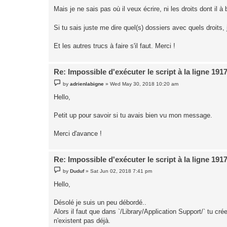
Mais je ne sais pas où il veux écrire, ni les droits dont il à
Si tu sais juste me dire quel(s) dossiers avec quels droits,
Et les autres trucs à faire s'il faut. Merci !
Re: Impossible d'exécuter le script à la ligne 191
P
by
adrienlabigne
»
Wed May 30, 2018 10:20 am
o
s
Hello,
t
Petit up pour savoir si tu avais bien vu mon message.
Merci d'avance !
Re: Impossible d'exécuter le script à la ligne 191
P
by
Duduf
»
Sat Jun 02, 2018 7:41 pm
o
s
Hello,
t
Désolé je suis un peu débordé..
Alors il faut que dans `/Library/Application Support/` tu c
n'existent pas déjà.