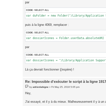
par
CODE:
SELECT ALL
var duFolder = new Folder("/Library/Application 
puis à la ligne 4069, remplacer :
CODE:
SELECT ALL
var dossierIcones = Folder.userData.absoluteURI 
par
CODE:
SELECT ALL
var dossierIcones = "/Library/Application Suppor
Là ça devrait fonctionner (j'espère) !
Re: Impossible d'exécuter le script à la ligne 191
P
by
adrienlabigne
»
Fri May 25, 2018 5:05 pm
o
s
Hey,
t
J'ai essayé, et il y à du mieux. Malheureusement il y à un