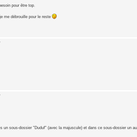
 besoin pour être top.
 je me débrouille pour le reste
7
7
rées un sous-dossier "Duduf" (avec la majuscule) et dans ce sous-dossier un aut