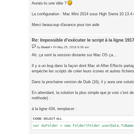
Aurais-tu une idée ?
La configuration : Mac Mini 2014 sous High Sierra 10.13.4
Merci beaucoup d'avance pour ton aide
Re: Impossible d'exécuter le script à la ligne 191
P
by
Duduf
»
Fri May 25, 2018 8:36 am
o
s
Ah, ça sent la session distante sur Mac OS ça....
t
Il y a un bug dans la façon dont Mac et After Effects parta
empèche les scripts de créer leurs icones et autres fichiers
Dans la prochaine version de Duik (16), il y aura une solut
En attendant, la solution la plus simple que je vois c'est de 
méthode) :
à la ligne 434, remplacer :
CODE:
SELECT ALL
var duFolder = new Folder(Folder.userData.fsName