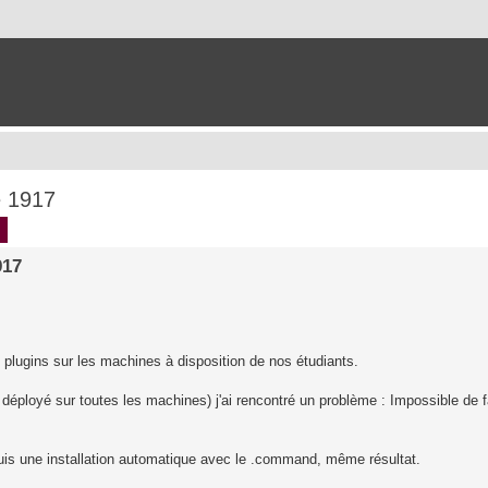
e 1917
ch
Advanced search
917
s plugins sur les machines à disposition de nos étudiants.
éployé sur toutes les machines) j'ai rencontré un problème : Impossible de f
 puis une installation automatique avec le .command, même résultat.