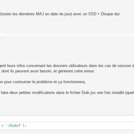
 (toutes les dernières MAJ en date du jour) avec un SSD + Disque dur.
7
gent leurs infos concernant les dossiers utilisateurs dans les cas de session d
 dont ils peuvent avoir besoin, et génèrent cette erreur.
ion pour contourner le problème et ça fonctionnera,
faire deux petites modifications dans le fichier Duik.jsx une fois installé (quel
 + '/Duduf');