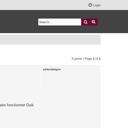
Login
Search
Advanced search
5 posts • Page
1
of
1
adrienlabigne
aire fonctionner Duik