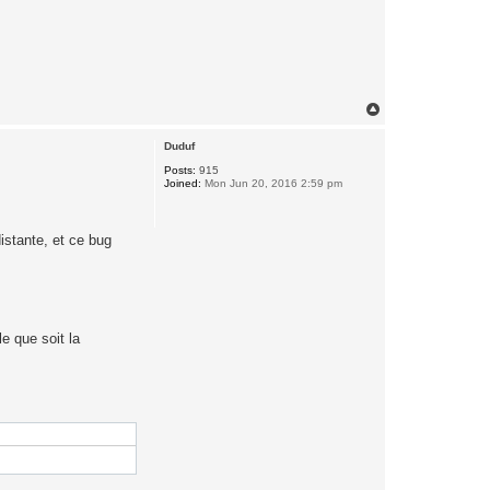
T
o
p
Duduf
Posts:
915
Joined:
Mon Jun 20, 2016 2:59 pm
istante, et ce bug
le que soit la