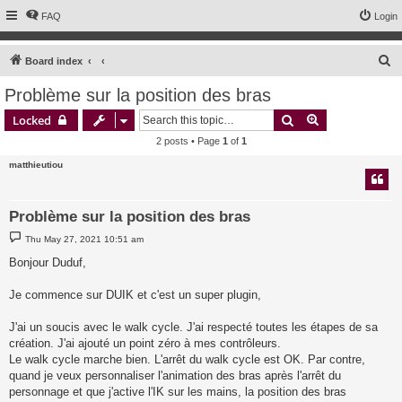
FAQ
Login
S
Board index
e
Problème sur la position des bras
a
Search
Advanced sear
Locked
r
2 posts • Page
1
of
1
c
matthieutiou
h
Problème sur la position des bras
P
Thu May 27, 2021 10:51 am
o
s
Bonjour Duduf,
t
Je commence sur DUIK et c'est un super plugin,
J'ai un soucis avec le walk cycle. J'ai respecté toutes les étapes de sa
création. J'ai ajouté un point zéro à mes contrôleurs.
Le walk cycle marche bien. L'arrêt du walk cycle est OK. Par contre,
quand je veux personnaliser l'animation des bras après l'arrêt du
personnage et que j'active l'IK sur les mains, la position des bras