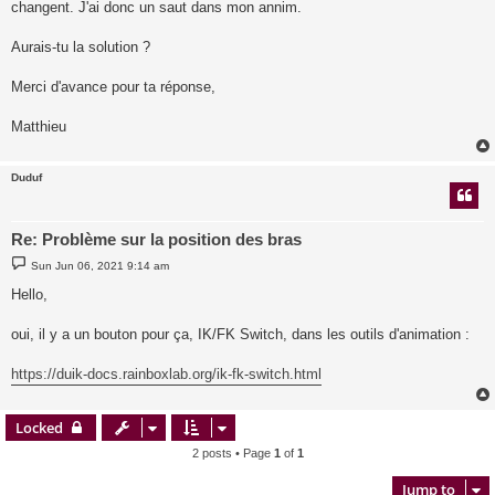
changent. J'ai donc un saut dans mon annim.
Aurais-tu la solution ?
Merci d'avance pour ta réponse,
Matthieu
Duduf
Re: Problème sur la position des bras
P
Sun Jun 06, 2021 9:14 am
o
s
Hello,
t
oui, il y a un bouton pour ça, IK/FK Switch, dans les outils d'animation :
https://duik-docs.rainboxlab.org/ik-fk-switch.html
Locked
2 posts • Page
1
of
1
Jump to