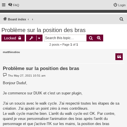
FAQ
Login
S
Board index
e
Problème sur la position des bras
a
Search
Advanced sear
Locked
r
2 posts • Page
1
of
1
c
matthieutiou
h
Problème sur la position des bras
P
Thu May 27, 2021 10:51 am
o
s
Bonjour Duduf,
t
Je commence sur DUIK et c'est un super plugin,
J'ai un soucis avec le walk cycle. J'ai respecté toutes les étapes de sa
création. J'ai ajouté un point zéro à mes contrôleurs.
Le walk cycle marche bien. L'arrêt du walk cycle est OK. Par contre,
quand je veux personnaliser l'animation des bras après l'arrêt du
personnage et que j'active l'IK sur les mains, la position des bras