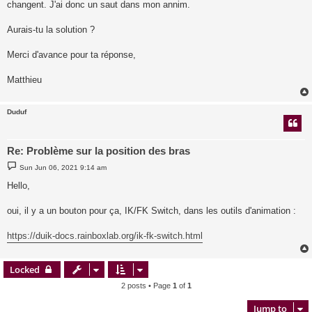
changent. J'ai donc un saut dans mon annim.
Aurais-tu la solution ?
Merci d'avance pour ta réponse,
Matthieu
Duduf
Re: Problème sur la position des bras
P
Sun Jun 06, 2021 9:14 am
o
s
Hello,
t
oui, il y a un bouton pour ça, IK/FK Switch, dans les outils d'animation :
https://duik-docs.rainboxlab.org/ik-fk-switch.html
Locked
2 posts • Page
1
of
1
Jump to