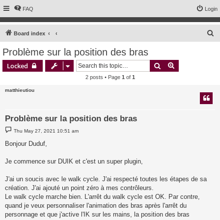
FAQ
Login
S
Board index
e
Problème sur la position des bras
a
Search
Advanced sear
Locked
r
2 posts • Page
1
of
1
c
matthieutiou
h
Problème sur la position des bras
P
Thu May 27, 2021 10:51 am
o
s
Bonjour Duduf,
t
Je commence sur DUIK et c'est un super plugin,
J'ai un soucis avec le walk cycle. J'ai respecté toutes les étapes de sa
création. J'ai ajouté un point zéro à mes contrôleurs.
Le walk cycle marche bien. L'arrêt du walk cycle est OK. Par contre,
quand je veux personnaliser l'animation des bras après l'arrêt du
personnage et que j'active l'IK sur les mains, la position des bras