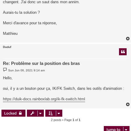
changent. J'ai donc un saut dans mon annim.
Aurais-tu la solution ?
Merci d'avance pour ta réponse,
Matthieu
Duduf
Re: Problème sur la position des bras
P
Sun Jun 06, 2021 9:14 am
o
s
Hello,
t
oui, il y a un bouton pour ça, IK/FK Switch, dans les outils d'animation :
https://duik-docs.rainboxlab.org/ik-fk-switch.html
Locked
2 posts • Page
1
of
1
Jump to