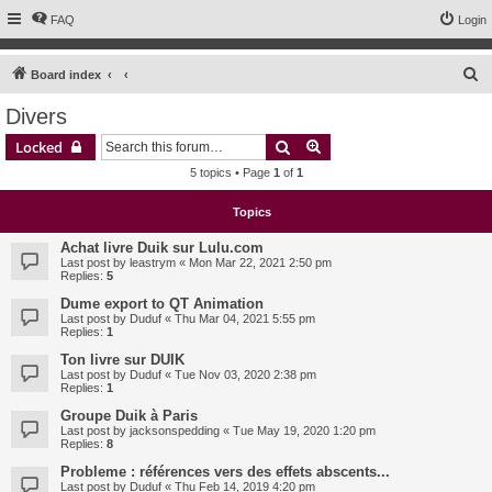
FAQ
Login
S
Board index
e
Divers
a
Search
Advanced search
Locked
r
5 topics • Page
1
of
1
c
h
Topics
Achat livre Duik sur Lulu.com
Last post by
leastrym
«
Mon Mar 22, 2021 2:50 pm
Replies:
5
Dume export to QT Animation
Last post by
Duduf
«
Thu Mar 04, 2021 5:55 pm
Replies:
1
Ton livre sur DUIK
Last post by
Duduf
«
Tue Nov 03, 2020 2:38 pm
Replies:
1
Groupe Duik à Paris
Last post by
jacksonspedding
«
Tue May 19, 2020 1:20 pm
Replies:
8
Probleme : références vers des effets abscents...
Last post by
Duduf
«
Thu Feb 14, 2019 4:20 pm