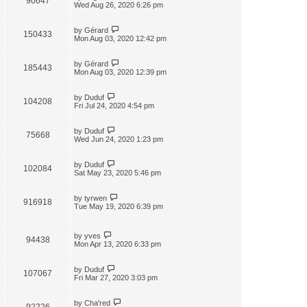
90647
Wed Aug 26, 2020 6:26 pm
by
Gérard
150433
Mon Aug 03, 2020 12:42 pm
by
Gérard
185443
Mon Aug 03, 2020 12:39 pm
by
Duduf
104208
Fri Jul 24, 2020 4:54 pm
by
Duduf
75668
Wed Jun 24, 2020 1:23 pm
by
Duduf
102084
Sat May 23, 2020 5:46 pm
by
tyrwen
916918
Tue May 19, 2020 6:39 pm
by
yves
94438
Mon Apr 13, 2020 6:33 pm
by
Duduf
107067
Fri Mar 27, 2020 3:03 pm
by
Cha'red
92226