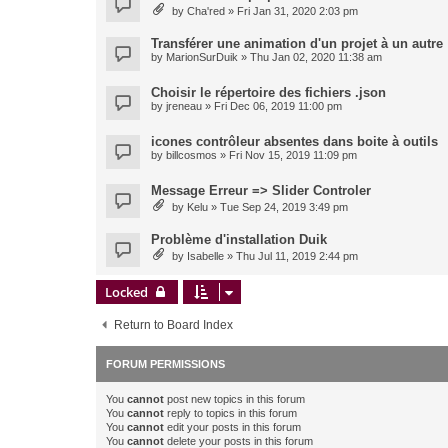
by
Cha'red
» Fri Jan 31, 2020 2:03 pm
Transférer une animation d'un projet à un autre
by
MarionSurDuik
» Thu Jan 02, 2020 11:38 am
Choisir le répertoire des fichiers .json
by
jreneau
» Fri Dec 06, 2019 11:00 pm
icones contrôleur absentes dans boite à outils
by
billcosmos
» Fri Nov 15, 2019 11:09 pm
Message Erreur => Slider Controler
by
Kelu
» Tue Sep 24, 2019 3:49 pm
Problème d'installation Duik
by
Isabelle
» Thu Jul 11, 2019 2:44 pm
Locked
Return to Board Index
FORUM PERMISSIONS
You
cannot
post new topics in this forum
You
cannot
reply to topics in this forum
You
cannot
edit your posts in this forum
You
cannot
delete your posts in this forum