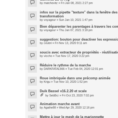
by
matchevitz
» Fri Jan 08, 2021 2:27 pm
infos sur la pipette "texture" dans la fenêtre de
transformation
by
voyageur
» Sun Jan 10, 2021 1:47 pm
Bien déparenter les parentages à travers les co
by
voyageur
» Thu Jan 07, 2021 3:18 pm
suggestion: bouton pour deactiver les expressi
by
ceubri
» Fri Nov 13, 2020 9:11 am
soucis avec extracteur de propriétés - réutilisa
by
viccho
» Tue Nov 17, 2020 3:22 pm
Réduire le rythme de la marche
by
DARKFATAL666
» Tue Feb 04, 2020 12:01 pm
Roue imbriquée dans une précomp animée
by
Krigu
» Tue Nov 10, 2020 1:52 pm
Duik Bassel v16.2.20 et scale
by
SebBrz
» Fri Oct 23, 2020 7:02 pm
Animation marche avant
by
Agathe88
» Wed Apr 29, 2020 12:16 pm
Mettre à jour le mesh de la marionnette