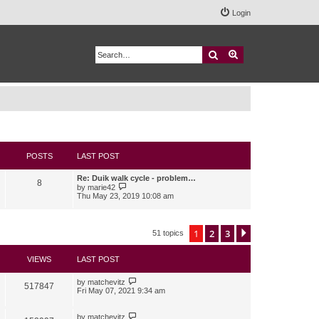
Login
Search
Advanced search
POSTS
LAST POST
Re: Duik walk cycle - problem…
8
V
by
marie42
i
Thu May 23, 2019 10:08 am
e
w
t
h
1
2
3
Next
51 topics
e
l
a
VIEWS
LAST POST
t
e
s
by
matchevitz
517847
t
Fri May 07, 2021 9:34 am
p
o
s
by
matchevitz