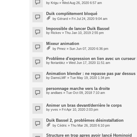
by
Krigu
» Wed Aug 26, 2020 6:57 am
Duik complètement bloqué
by
Gérard
» Fri Jul 24, 2020 9:04 am
Impossible de lancer Duik Bassel
by
Rickev
» Thu Jan 10, 2019 2:55 pm
Mixeur animation
by
Pmez
» Sun Jun 07, 2020 6:36 pm
Problème d'expression en lien avec un curseur
by
florianbkz
» Wed Jun 17, 2020 11:51 am
Animation blender : ne repasse pas par dessus
by
DamsLMF
» Tue May 19, 2020 1:34 pm
personnage marche vers la droite
by
andlaes
» Tue Oct 09, 2018 7:10 am
Animer un bras devant/derrière le corps
by
yves
» Fri Apr 10, 2020 2:03 pm
Duik Bassel 2, problèmes désinstallation
by
Cédric
» Thu Mar 26, 2020 6:10 pm
Structure en trop apres avoir lancé Hominoid