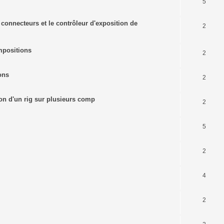
5
s connecteurs et le contrôleur d'exposition de
2
mpositions
2
ons
2
tion d'un rig sur plusieurs comp
2
5
2
4
2