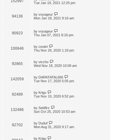
152997
t
Tue Jan 19, 2021 12:25 pm
by
voyageur
94136
Mon Jan 18, 2021 9:16 am
by
voyageur
90923
Thu Jan 07, 2021 8:16 pm
by
ceubri
100646
Thu Nov 26, 2020 1:18 pm
by
viccho
92865
Wed Nov 18, 2020 10:09 am
by
DARKFATAL666
142059
Tue Nov 17, 2020 5:05 pm
by
Krigu
92489
Tue Nov 10, 2020 6:52 pm
by
SebBrz
132486
Sun Oct 25, 2020 10:53 am
by
Duduf
92702
Mon Aug 31, 2020 9:17 am
by
Krigu