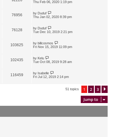
Thu Feb 06, 2020 1:19 pm
by
Duduf
76956
Thu Jan 02, 2020 8:39 pm
by
Duduf
76128
Tue Dec 10, 2019 2:21 pm
by
billcosmos
103625
Fri Nov 15, 2019 11:09 pm
by
Kelu
102435
Tue Oct 08, 2019 9:28 am
by
Isabelle
116459
Fri Jul 12, 2019 2:14 pm
1
2
3
Next
51 topics
Jump to