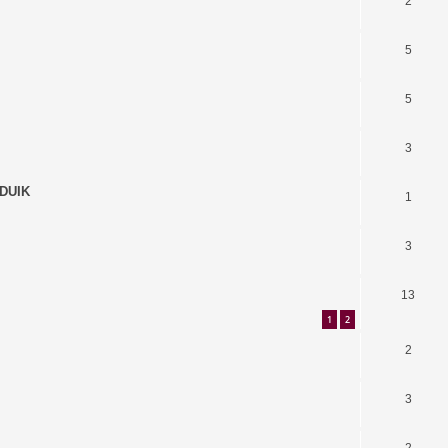
2
5
5
3
 DUIK
1
3
13
1
2
2
3
2