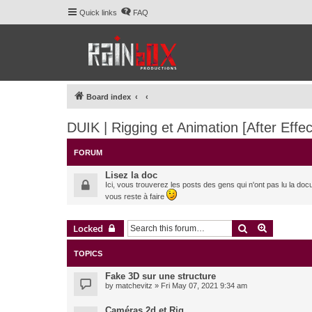
Quick links
FAQ
Board index
DUIK | Rigging et Animation [After Effec
FORUM
Lisez la doc
Ici, vous trouverez les posts des gens qui n'ont pas lu la doc
vous reste à faire
Search
Advanced 
Locked
TOPICS
Fake 3D sur une structure
by
matchevitz
» Fri May 07, 2021 9:34 am
Caméras 2d et Rig