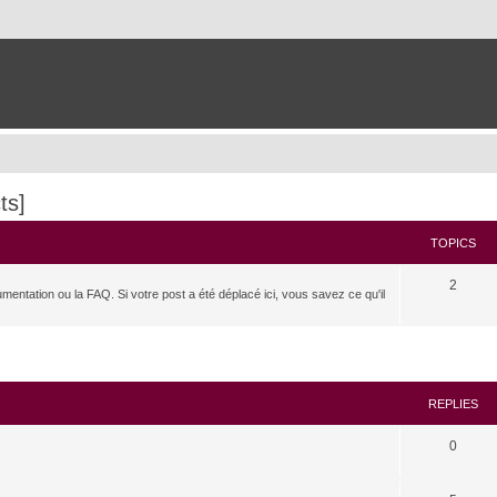
ts]
TOPICS
2
umentation ou la FAQ. Si votre post a été déplacé ici, vous savez ce qu'il
search
REPLIES
0