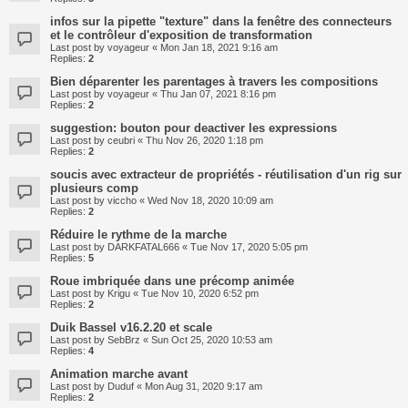
infos sur la pipette "texture" dans la fenêtre des connecteurs
et le contrôleur d'exposition de transformation
Last post by
voyageur
«
Mon Jan 18, 2021 9:16 am
Replies:
2
Bien déparenter les parentages à travers les compositions
Last post by
voyageur
«
Thu Jan 07, 2021 8:16 pm
Replies:
2
suggestion: bouton pour deactiver les expressions
Last post by
ceubri
«
Thu Nov 26, 2020 1:18 pm
Replies:
2
soucis avec extracteur de propriétés - réutilisation d'un rig sur
plusieurs comp
Last post by
viccho
«
Wed Nov 18, 2020 10:09 am
Replies:
2
Réduire le rythme de la marche
Last post by
DARKFATAL666
«
Tue Nov 17, 2020 5:05 pm
Replies:
5
Roue imbriquée dans une précomp animée
Last post by
Krigu
«
Tue Nov 10, 2020 6:52 pm
Replies:
2
Duik Bassel v16.2.20 et scale
Last post by
SebBrz
«
Sun Oct 25, 2020 10:53 am
Replies:
4
Animation marche avant
Last post by
Duduf
«
Mon Aug 31, 2020 9:17 am
Replies:
2