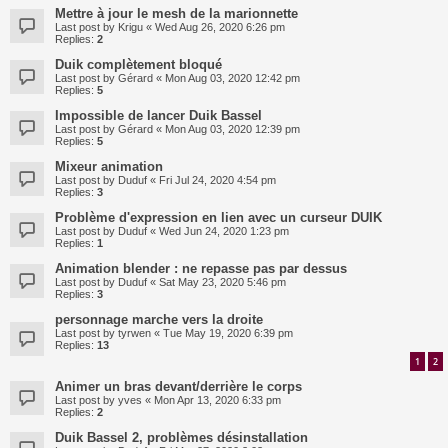
Mettre à jour le mesh de la marionnette
Last post by
Krigu
«
Wed Aug 26, 2020 6:26 pm
Replies:
2
Duik complètement bloqué
Last post by
Gérard
«
Mon Aug 03, 2020 12:42 pm
Replies:
5
Impossible de lancer Duik Bassel
Last post by
Gérard
«
Mon Aug 03, 2020 12:39 pm
Replies:
5
Mixeur animation
Last post by
Duduf
«
Fri Jul 24, 2020 4:54 pm
Replies:
3
Problème d'expression en lien avec un curseur DUIK
Last post by
Duduf
«
Wed Jun 24, 2020 1:23 pm
Replies:
1
Animation blender : ne repasse pas par dessus
Last post by
Duduf
«
Sat May 23, 2020 5:46 pm
Replies:
3
personnage marche vers la droite
Last post by
tyrwen
«
Tue May 19, 2020 6:39 pm
Replies:
13
1
2
Animer un bras devant/derrière le corps
Last post by
yves
«
Mon Apr 13, 2020 6:33 pm
Replies:
2
Duik Bassel 2, problèmes désinstallation