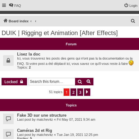
FAQ
Login
S
Board index
e
DUIK | Rigging et Animation [After Effects]
a
r
Forum
c
Lisez la doc
h
Ici, vous trouverez les posts des gens qui n'ont pas lu la documentation ou la
FAQ. Si votre post a été déplacé ici, vous savez ce qu'il vous reste à faire
Topics:
2
Search
Advanced search
Locked
1
2
3
Next
51 topics
Topics
Fake 3D sur une structure
Last post by
matchevitz
«
Fri May 07, 2021 9:34 am
Caméras 2d et Rig
Last post by
matchevitz
«
Tue Jan 19, 2021 12:25 pm
Replies:
5