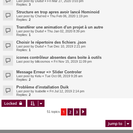
Last post by
Duduf
«
Fri Mar 27, 2020 3:03 pm
Replies:
3
Structure en trop apres avoir lancé Hominoid
Last post by
Cha'red
«
Thu Feb 06, 2020 1:19 pm
Replies:
2
Transférer une animation d'un projet à un autre
Last post by
Duduf
«
Thu Jan 02, 2020 8:39 pm
Replies:
1
Choisir le répertoire des fichiers .json
Last post by
Duduf
«
Tue Dec 10, 2019 2:21 pm
Replies:
1
icones contrôleur absentes dans boite à outils
Last post by
billcosmos
«
Fri Nov 15, 2019 11:09 pm
Message Erreur => Slider Controler
Last post by
Kelu
«
Tue Oct 08, 2019 9:28 am
Replies:
2
Problème d'installation Duik
Last post by
Isabelle
«
Fri Jul 12, 2019 2:14 pm
Replies:
2
Locked
1
2
3
Next
51 topics
Jump to