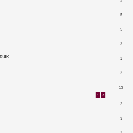
2
5
5
3
 DUIK
1
3
13
1
2
2
3
2