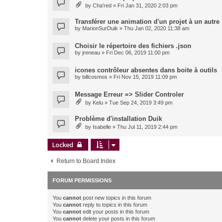
by
Cha'red
» Fri Jan 31, 2020 2:03 pm
Transférer une animation d'un projet à un autre
by
MarionSurDuik
» Thu Jan 02, 2020 11:38 am
Choisir le répertoire des fichiers .json
by
jreneau
» Fri Dec 06, 2019 11:00 pm
icones contrôleur absentes dans boite à outils
by
billcosmos
» Fri Nov 15, 2019 11:09 pm
Message Erreur => Slider Controler
by
Kelu
» Tue Sep 24, 2019 3:49 pm
Problème d'installation Duik
by
Isabelle
» Thu Jul 11, 2019 2:44 pm
Locked
Return to Board Index
FORUM PERMISSIONS
You
cannot
post new topics in this forum
You
cannot
reply to topics in this forum
You
cannot
edit your posts in this forum
You
cannot
delete your posts in this forum