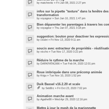
by
matchevitz
» Fri Jan 08, 2021 2:27 pm
infos sur la pipette "texture" dans la fenêtre de
transformation
by
voyageur
» Sun Jan 10, 2021 1:47 pm
Bien déparenter les parentages à travers les co
by
voyageur
» Thu Jan 07, 2021 3:18 pm
suggestion: bouton pour deactiver les expressi
by
ceubri
» Fri Nov 13, 2020 9:11 am
soucis avec extracteur de propriétés - réutilisa
by
viccho
» Tue Nov 17, 2020 3:22 pm
Réduire le rythme de la marche
by
DARKFATAL666
» Tue Feb 04, 2020 12:01 pm
Roue imbriquée dans une précomp animée
by
Krigu
» Tue Nov 10, 2020 1:52 pm
Duik Bassel v16.2.20 et scale
by
SebBrz
» Fri Oct 23, 2020 7:02 pm
Animation marche avant
by
Agathe88
» Wed Apr 29, 2020 12:16 pm
Mettre à jour le mesh de la marionnette