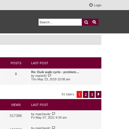
Login
Search
Advanced search
POSTS
LAST POST
Re: Duik walk cycle - problem…
8
V
by
marie42
i
Thu May 23, 2019 10:08 am
e
w
t
h
1
2
3
Next
51 topics
e
l
a
VIEWS
LAST POST
t
e
s
by
matchevitz
517386
t
Fri May 07, 2021 9:34 am
p
o
s
by
matchevitz