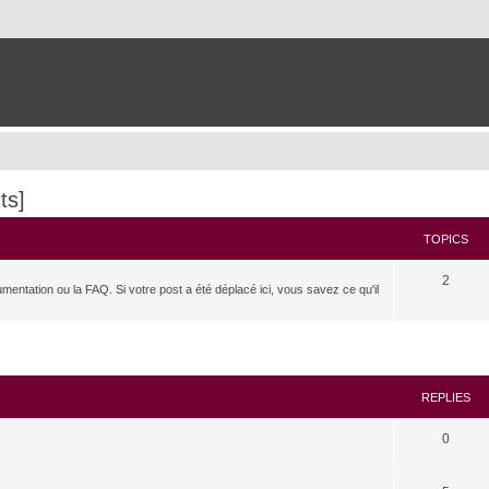
ts]
TOPICS
2
umentation ou la FAQ. Si votre post a été déplacé ici, vous savez ce qu'il
search
REPLIES
0