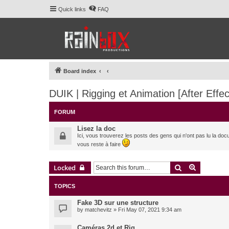
Quick links
FAQ
Board index
DUIK | Rigging et Animation [After Effec
FORUM
Lisez la doc
Ici, vous trouverez les posts des gens qui n'ont pas lu la doc
vous reste à faire
Search
Advanced 
Locked
TOPICS
Fake 3D sur une structure
by
matchevitz
» Fri May 07, 2021 9:34 am
Caméras 2d et Rig