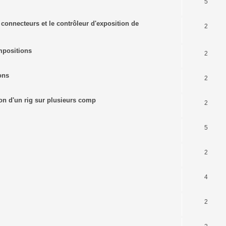
5
s connecteurs et le contrôleur d'exposition de
2
mpositions
2
ons
2
tion d'un rig sur plusieurs comp
2
5
2
4
2