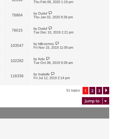
Thu Feb 06, 2020 1:19 pm
by
Duduf
76864
Thu Jan 02, 2020 8:39 pm
by
Duduf
76015
Tue Dec 10, 2019 2:21 pm
by
billcosmos
103547
Fri Nov 15, 2019 11:09 pm
by
Kelu
102282
Tue Oct 08, 2019 9:28 am
by
Isabelle
116336
Fri Jul 12, 2019 2:14 pm
1
2
3
Next
51 topics
Jump to