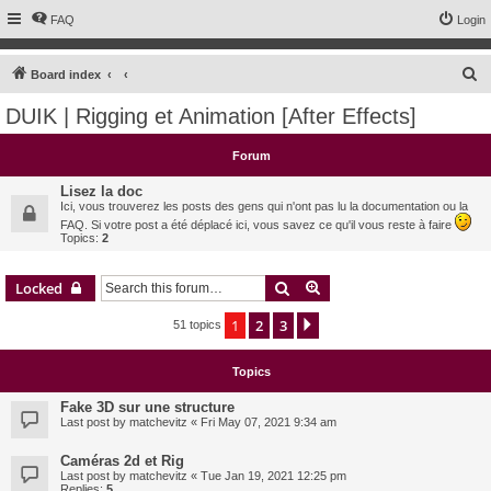
FAQ
Login
S
Board index
e
DUIK | Rigging et Animation [After Effects]
a
r
Forum
c
Lisez la doc
h
Ici, vous trouverez les posts des gens qui n'ont pas lu la documentation ou la
FAQ. Si votre post a été déplacé ici, vous savez ce qu'il vous reste à faire
Topics:
2
Search
Advanced search
Locked
1
2
3
Next
51 topics
Topics
Fake 3D sur une structure
Last post by
matchevitz
«
Fri May 07, 2021 9:34 am
Caméras 2d et Rig
Last post by
matchevitz
«
Tue Jan 19, 2021 12:25 pm
Replies:
5