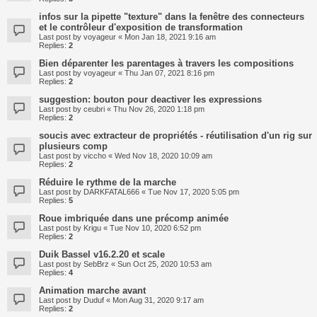
infos sur la pipette "texture" dans la fenêtre des connecteurs
et le contrôleur d'exposition de transformation
Last post by
voyageur
«
Mon Jan 18, 2021 9:16 am
Replies:
2
Bien déparenter les parentages à travers les compositions
Last post by
voyageur
«
Thu Jan 07, 2021 8:16 pm
Replies:
2
suggestion: bouton pour deactiver les expressions
Last post by
ceubri
«
Thu Nov 26, 2020 1:18 pm
Replies:
2
soucis avec extracteur de propriétés - réutilisation d'un rig sur
plusieurs comp
Last post by
viccho
«
Wed Nov 18, 2020 10:09 am
Replies:
2
Réduire le rythme de la marche
Last post by
DARKFATAL666
«
Tue Nov 17, 2020 5:05 pm
Replies:
5
Roue imbriquée dans une précomp animée
Last post by
Krigu
«
Tue Nov 10, 2020 6:52 pm
Replies:
2
Duik Bassel v16.2.20 et scale
Last post by
SebBrz
«
Sun Oct 25, 2020 10:53 am
Replies:
4
Animation marche avant
Last post by
Duduf
«
Mon Aug 31, 2020 9:17 am
Replies:
2