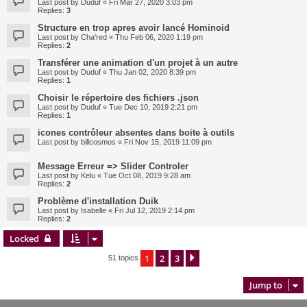
Last post by
Duduf
«
Fri Mar 27, 2020 3:03 pm
Replies:
3
Structure en trop apres avoir lancé Hominoid
Last post by
Cha'red
«
Thu Feb 06, 2020 1:19 pm
Replies:
2
Transférer une animation d'un projet à un autre
Last post by
Duduf
«
Thu Jan 02, 2020 8:39 pm
Replies:
1
Choisir le répertoire des fichiers .json
Last post by
Duduf
«
Tue Dec 10, 2019 2:21 pm
Replies:
1
icones contrôleur absentes dans boite à outils
Last post by
billcosmos
«
Fri Nov 15, 2019 11:09 pm
Message Erreur => Slider Controler
Last post by
Kelu
«
Tue Oct 08, 2019 9:28 am
Replies:
2
Problème d'installation Duik
Last post by
Isabelle
«
Fri Jul 12, 2019 2:14 pm
Replies:
2
Locked
1
2
3
Next
51 topics
Jump to