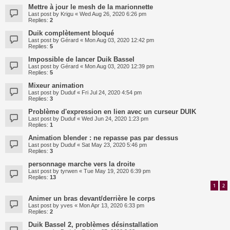
Mettre à jour le mesh de la marionnette
Last post by
Krigu
«
Wed Aug 26, 2020 6:26 pm
Replies:
2
Duik complètement bloqué
Last post by
Gérard
«
Mon Aug 03, 2020 12:42 pm
Replies:
5
Impossible de lancer Duik Bassel
Last post by
Gérard
«
Mon Aug 03, 2020 12:39 pm
Replies:
5
Mixeur animation
Last post by
Duduf
«
Fri Jul 24, 2020 4:54 pm
Replies:
3
Problème d'expression en lien avec un curseur DUIK
Last post by
Duduf
«
Wed Jun 24, 2020 1:23 pm
Replies:
1
Animation blender : ne repasse pas par dessus
Last post by
Duduf
«
Sat May 23, 2020 5:46 pm
Replies:
3
personnage marche vers la droite
Last post by
tyrwen
«
Tue May 19, 2020 6:39 pm
Replies:
13
1
2
Animer un bras devant/derrière le corps
Last post by
yves
«
Mon Apr 13, 2020 6:33 pm
Replies:
2
Duik Bassel 2, problèmes désinstallation