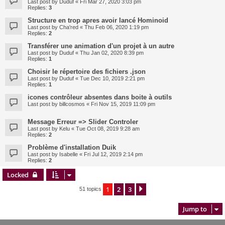
Last post by
Duduf
«
Fri Mar 27, 2020 3:03 pm
Replies:
3
Structure en trop apres avoir lancé Hominoid
Last post by
Cha'red
«
Thu Feb 06, 2020 1:19 pm
Replies:
2
Transférer une animation d'un projet à un autre
Last post by
Duduf
«
Thu Jan 02, 2020 8:39 pm
Replies:
1
Choisir le répertoire des fichiers .json
Last post by
Duduf
«
Tue Dec 10, 2019 2:21 pm
Replies:
1
icones contrôleur absentes dans boite à outils
Last post by
billcosmos
«
Fri Nov 15, 2019 11:09 pm
Message Erreur => Slider Controler
Last post by
Kelu
«
Tue Oct 08, 2019 9:28 am
Replies:
2
Problème d'installation Duik
Last post by
Isabelle
«
Fri Jul 12, 2019 2:14 pm
Replies:
2
Locked
1
2
3
Next
51 topics
Jump to