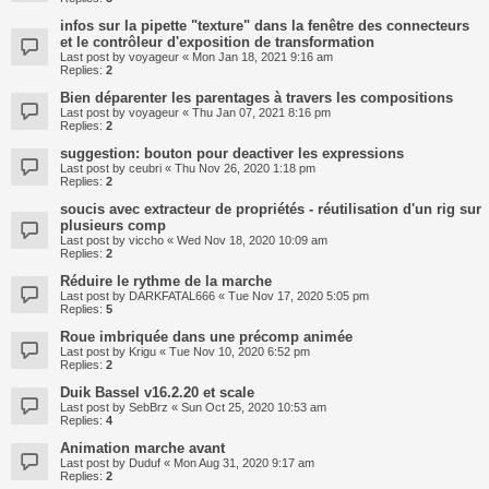
infos sur la pipette "texture" dans la fenêtre des connecteurs
et le contrôleur d'exposition de transformation
Last post by
voyageur
«
Mon Jan 18, 2021 9:16 am
Replies:
2
Bien déparenter les parentages à travers les compositions
Last post by
voyageur
«
Thu Jan 07, 2021 8:16 pm
Replies:
2
suggestion: bouton pour deactiver les expressions
Last post by
ceubri
«
Thu Nov 26, 2020 1:18 pm
Replies:
2
soucis avec extracteur de propriétés - réutilisation d'un rig sur
plusieurs comp
Last post by
viccho
«
Wed Nov 18, 2020 10:09 am
Replies:
2
Réduire le rythme de la marche
Last post by
DARKFATAL666
«
Tue Nov 17, 2020 5:05 pm
Replies:
5
Roue imbriquée dans une précomp animée
Last post by
Krigu
«
Tue Nov 10, 2020 6:52 pm
Replies:
2
Duik Bassel v16.2.20 et scale
Last post by
SebBrz
«
Sun Oct 25, 2020 10:53 am
Replies:
4
Animation marche avant
Last post by
Duduf
«
Mon Aug 31, 2020 9:17 am
Replies:
2