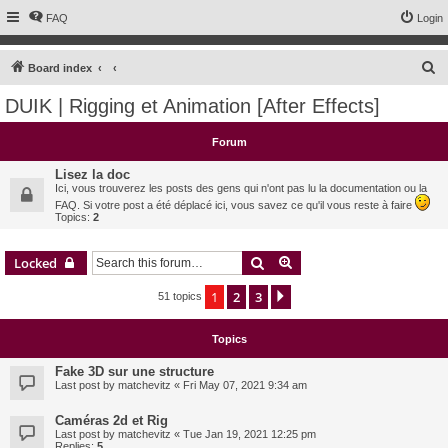
FAQ
Login
S
Board index
e
DUIK | Rigging et Animation [After Effects]
a
r
Forum
c
Lisez la doc
h
Ici, vous trouverez les posts des gens qui n'ont pas lu la documentation ou la
FAQ. Si votre post a été déplacé ici, vous savez ce qu'il vous reste à faire
Topics:
2
Search
Advanced search
Locked
1
2
3
Next
51 topics
Topics
Fake 3D sur une structure
Last post by
matchevitz
«
Fri May 07, 2021 9:34 am
Caméras 2d et Rig
Last post by
matchevitz
«
Tue Jan 19, 2021 12:25 pm
Replies:
5