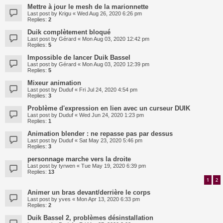
Mettre à jour le mesh de la marionnette
Last post by
Krigu
«
Wed Aug 26, 2020 6:26 pm
Replies:
2
Duik complètement bloqué
Last post by
Gérard
«
Mon Aug 03, 2020 12:42 pm
Replies:
5
Impossible de lancer Duik Bassel
Last post by
Gérard
«
Mon Aug 03, 2020 12:39 pm
Replies:
5
Mixeur animation
Last post by
Duduf
«
Fri Jul 24, 2020 4:54 pm
Replies:
3
Problème d'expression en lien avec un curseur DUIK
Last post by
Duduf
«
Wed Jun 24, 2020 1:23 pm
Replies:
1
Animation blender : ne repasse pas par dessus
Last post by
Duduf
«
Sat May 23, 2020 5:46 pm
Replies:
3
personnage marche vers la droite
Last post by
tyrwen
«
Tue May 19, 2020 6:39 pm
Replies:
13
1
2
Animer un bras devant/derrière le corps
Last post by
yves
«
Mon Apr 13, 2020 6:33 pm
Replies:
2
Duik Bassel 2, problèmes désinstallation