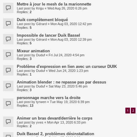
Mettre à jour le mesh de la marionnette
Last post by
Krigu
«
Wed Aug 26, 2020 6:26 pm
Replies:
2
Duik complètement bloqué
Last post by
Gérard
«
Mon Aug 03, 2020 12:42 pm
Replies:
5
Impossible de lancer Duik Bassel
Last post by
Gérard
«
Mon Aug 03, 2020 12:39 pm
Replies:
5
Mixeur animation
Last post by
Duduf
«
Fri Jul 24, 2020 4:54 pm
Replies:
3
Problème d'expression en lien avec un curseur DUIK
Last post by
Duduf
«
Wed Jun 24, 2020 1:23 pm
Replies:
1
Animation blender : ne repasse pas par dessus
Last post by
Duduf
«
Sat May 23, 2020 5:46 pm
Replies:
3
personnage marche vers la droite
Last post by
tyrwen
«
Tue May 19, 2020 6:39 pm
Replies:
13
1
2
Animer un bras devant/derrière le corps
Last post by
yves
«
Mon Apr 13, 2020 6:33 pm
Replies:
2
Duik Bassel 2, problèmes désinstallation