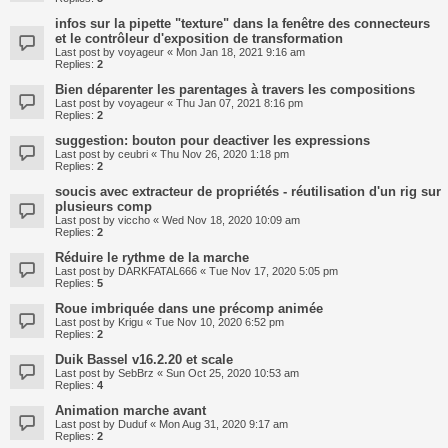
infos sur la pipette "texture" dans la fenêtre des connecteurs
et le contrôleur d'exposition de transformation
Last post by
voyageur
«
Mon Jan 18, 2021 9:16 am
Replies:
2
Bien déparenter les parentages à travers les compositions
Last post by
voyageur
«
Thu Jan 07, 2021 8:16 pm
Replies:
2
suggestion: bouton pour deactiver les expressions
Last post by
ceubri
«
Thu Nov 26, 2020 1:18 pm
Replies:
2
soucis avec extracteur de propriétés - réutilisation d'un rig sur
plusieurs comp
Last post by
viccho
«
Wed Nov 18, 2020 10:09 am
Replies:
2
Réduire le rythme de la marche
Last post by
DARKFATAL666
«
Tue Nov 17, 2020 5:05 pm
Replies:
5
Roue imbriquée dans une précomp animée
Last post by
Krigu
«
Tue Nov 10, 2020 6:52 pm
Replies:
2
Duik Bassel v16.2.20 et scale
Last post by
SebBrz
«
Sun Oct 25, 2020 10:53 am
Replies:
4
Animation marche avant
Last post by
Duduf
«
Mon Aug 31, 2020 9:17 am
Replies:
2