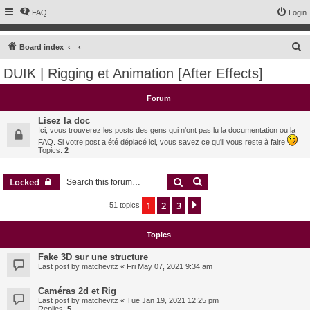
FAQ
Login
S
Board index
e
DUIK | Rigging et Animation [After Effects]
a
r
Forum
c
Lisez la doc
h
Ici, vous trouverez les posts des gens qui n'ont pas lu la documentation ou la
FAQ. Si votre post a été déplacé ici, vous savez ce qu'il vous reste à faire
Topics:
2
Search
Advanced search
Locked
1
2
3
Next
51 topics
Topics
Fake 3D sur une structure
Last post by
matchevitz
«
Fri May 07, 2021 9:34 am
Caméras 2d et Rig
Last post by
matchevitz
«
Tue Jan 19, 2021 12:25 pm
Replies:
5