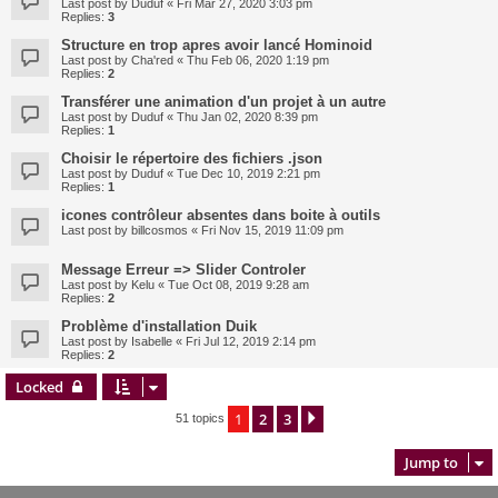
Last post by
Duduf
«
Fri Mar 27, 2020 3:03 pm
Replies:
3
Structure en trop apres avoir lancé Hominoid
Last post by
Cha'red
«
Thu Feb 06, 2020 1:19 pm
Replies:
2
Transférer une animation d'un projet à un autre
Last post by
Duduf
«
Thu Jan 02, 2020 8:39 pm
Replies:
1
Choisir le répertoire des fichiers .json
Last post by
Duduf
«
Tue Dec 10, 2019 2:21 pm
Replies:
1
icones contrôleur absentes dans boite à outils
Last post by
billcosmos
«
Fri Nov 15, 2019 11:09 pm
Message Erreur => Slider Controler
Last post by
Kelu
«
Tue Oct 08, 2019 9:28 am
Replies:
2
Problème d'installation Duik
Last post by
Isabelle
«
Fri Jul 12, 2019 2:14 pm
Replies:
2
Locked
1
2
3
Next
51 topics
Jump to