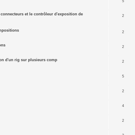
5
s connecteurs et le contrôleur d'exposition de
2
mpositions
2
ons
2
tion d'un rig sur plusieurs comp
2
5
2
4
2