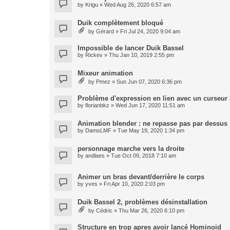
by
Krigu
» Wed Aug 26, 2020 6:57 am
Duik complètement bloqué
by
Gérard
» Fri Jul 24, 2020 9:04 am
Impossible de lancer Duik Bassel
by
Rickev
» Thu Jan 10, 2019 2:55 pm
Mixeur animation
by
Pmez
» Sun Jun 07, 2020 6:36 pm
Problème d'expression en lien avec un curseur
by
florianbkz
» Wed Jun 17, 2020 11:51 am
Animation blender : ne repasse pas par dessus
by
DamsLMF
» Tue May 19, 2020 1:34 pm
personnage marche vers la droite
by
andlaes
» Tue Oct 09, 2018 7:10 am
Animer un bras devant/derrière le corps
by
yves
» Fri Apr 10, 2020 2:03 pm
Duik Bassel 2, problèmes désinstallation
by
Cédric
» Thu Mar 26, 2020 6:10 pm
Structure en trop apres avoir lancé Hominoid