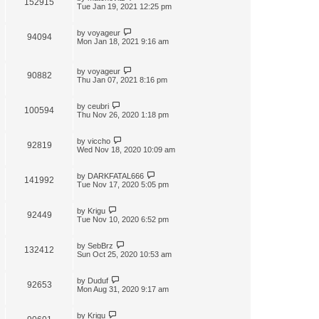
152915
t
Tue Jan 19, 2021 12:25 pm
by
voyageur
94094
Mon Jan 18, 2021 9:16 am
by
voyageur
90882
Thu Jan 07, 2021 8:16 pm
by
ceubri
100594
Thu Nov 26, 2020 1:18 pm
by
viccho
92819
Wed Nov 18, 2020 10:09 am
by
DARKFATAL666
141992
Tue Nov 17, 2020 5:05 pm
by
Krigu
92449
Tue Nov 10, 2020 6:52 pm
by
SebBrz
132412
Sun Oct 25, 2020 10:53 am
by
Duduf
92653
Mon Aug 31, 2020 9:17 am
by
Krigu