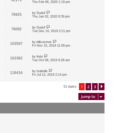
Thu Feb 06, 2020 1:19 pm
by
Duduf
76925
Thu Jan 02, 2020 8:39 pm
by
Duduf
76092
Tue Dec 10, 2019 2:21 pm
by
billcosmos
103597
Fri Nov 15, 2019 11:09 pm
by
Kelu
102382
Tue Oct 08, 2019 9:28 am
by
Isabelle
116416
Fri Jul 12, 2019 2:14 pm
1
2
3
Next
51 topics
Jump to