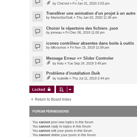
by
Cha'red
» Fri Jan 31, 2020 2:03 pm
Transférer une animation d'un projet à un autre
by
MarionSurDuik
» Thu Jan 02, 2020 11:38 am
Choisir le répertoire des fichiers .json
by
jreneau
» Fri Dec 06, 2019 11:00 pm
icones contrôleur absentes dans boite à outils
by
billcosmos
» Fri Nov 15, 2019 11:09 pm
Message Erreur => Slider Controler
by
Kelu
» Tue Sep 24, 2019 3:49 pm
Problème d'installation Duik
by
Isabelle
» Thu Jul 11, 2019 2:44 pm
Locked
Return to Board Index
FORUM PERMISSIONS
You
cannot
post new topics in this forum
You
cannot
reply to topics in this forum
You
cannot
edit your posts in this forum
You
cannot
delete your posts in this forum