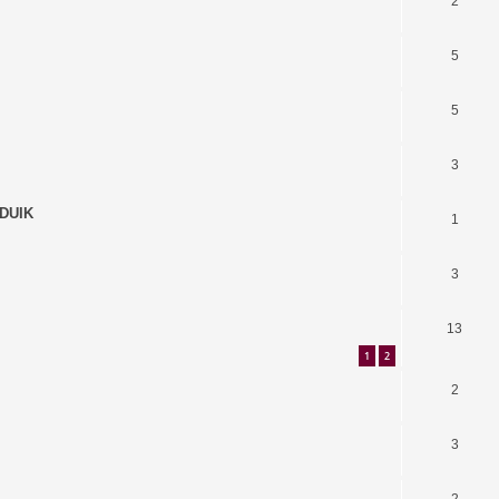
2
5
5
3
 DUIK
1
3
13
1
2
2
3
2