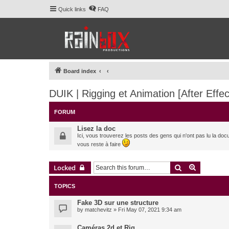
Quick links
FAQ
Board index
DUIK | Rigging et Animation [After Effec
FORUM
Lisez la doc
Ici, vous trouverez les posts des gens qui n'ont pas lu la doc
vous reste à faire
Search
Advanced 
Locked
TOPICS
Fake 3D sur une structure
by
matchevitz
» Fri May 07, 2021 9:34 am
Caméras 2d et Rig