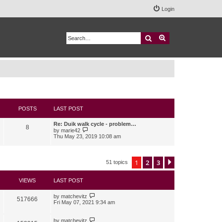
Login
Search
Advanced search
POSTS
LAST POST
Re: Duik walk cycle - problem…
8
V
by
marie42
i
Thu May 23, 2019 10:08 am
e
w
t
h
1
2
3
Next
51 topics
e
l
a
VIEWS
LAST POST
t
e
s
by
matchevitz
517666
t
Fri May 07, 2021 9:34 am
p
o
s
by
matchevitz