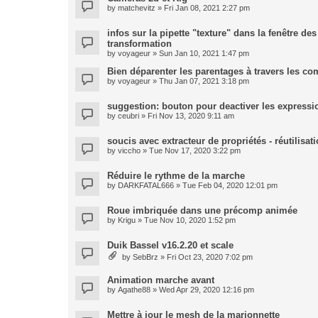
by
matchevitz
» Fri Jan 08, 2021 2:27 pm
infos sur la pipette "texture" dans la fenêtre de
transformation
by
voyageur
» Sun Jan 10, 2021 1:47 pm
Bien déparenter les parentages à travers les co
by
voyageur
» Thu Jan 07, 2021 3:18 pm
suggestion: bouton pour deactiver les expressi
by
ceubri
» Fri Nov 13, 2020 9:11 am
soucis avec extracteur de propriétés - réutilisa
by
viccho
» Tue Nov 17, 2020 3:22 pm
Réduire le rythme de la marche
by
DARKFATAL666
» Tue Feb 04, 2020 12:01 pm
Roue imbriquée dans une précomp animée
by
Krigu
» Tue Nov 10, 2020 1:52 pm
Duik Bassel v16.2.20 et scale
by
SebBrz
» Fri Oct 23, 2020 7:02 pm
Animation marche avant
by
Agathe88
» Wed Apr 29, 2020 12:16 pm
Mettre à jour le mesh de la marionnette