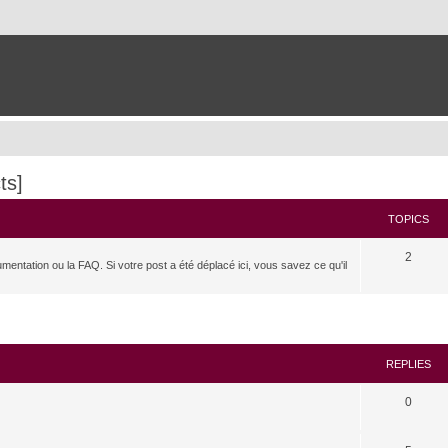
ts]
TOPICS
2
umentation ou la FAQ. Si votre post a été déplacé ici, vous savez ce qu'il
search
REPLIES
0