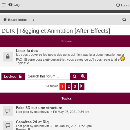
FAQ
Login
S
Board index
e
DUIK | Rigging et Animation [After Effects]
a
r
Forum
c
Lisez la doc
h
Ici, vous trouverez les posts des gens qui n'ont pas lu la documentation ou la
FAQ. Si votre post a été déplacé ici, vous savez ce qu'il vous reste à faire
Topics:
2
Search
Advanced search
Locked
1
2
3
Next
51 topics
Topics
Fake 3D sur une structure
Last post by
matchevitz
«
Fri May 07, 2021 9:34 am
Caméras 2d et Rig
Last post by
matchevitz
«
Tue Jan 19, 2021 12:25 pm
Replies:
5