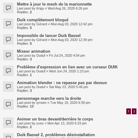
Mettre à jour le mesh de la marionnette
Last post by
Krigu
«
Wed Aug 26, 2020 6:26 pm
Replies:
2
Duik complètement bloqué
Last post by
Gérard
«
Mon Aug 03, 2020 12:42 pm
Replies:
5
Impossible de lancer Duik Bassel
Last post by
Gérard
«
Mon Aug 03, 2020 12:39 pm
Replies:
5
Mixeur animation
Last post by
Duduf
«
Fri Jul 24, 2020 4:54 pm
Replies:
3
Problème d'expression en lien avec un curseur DUIK
Last post by
Duduf
«
Wed Jun 24, 2020 1:23 pm
Replies:
1
Animation blender : ne repasse pas par dessus
Last post by
Duduf
«
Sat May 23, 2020 5:46 pm
Replies:
3
personnage marche vers la droite
Last post by
tyrwen
«
Tue May 19, 2020 6:39 pm
Replies:
13
1
2
Animer un bras devant/derrière le corps
Last post by
yves
«
Mon Apr 13, 2020 6:33 pm
Replies:
2
Duik Bassel 2, problèmes désinstallation