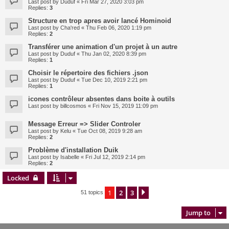
Last post by
Duduf
«
Fri Mar 27, 2020 3:03 pm
Replies:
3
Structure en trop apres avoir lancé Hominoid
Last post by
Cha'red
«
Thu Feb 06, 2020 1:19 pm
Replies:
2
Transférer une animation d'un projet à un autre
Last post by
Duduf
«
Thu Jan 02, 2020 8:39 pm
Replies:
1
Choisir le répertoire des fichiers .json
Last post by
Duduf
«
Tue Dec 10, 2019 2:21 pm
Replies:
1
icones contrôleur absentes dans boite à outils
Last post by
billcosmos
«
Fri Nov 15, 2019 11:09 pm
Message Erreur => Slider Controler
Last post by
Kelu
«
Tue Oct 08, 2019 9:28 am
Replies:
2
Problème d'installation Duik
Last post by
Isabelle
«
Fri Jul 12, 2019 2:14 pm
Replies:
2
Locked
1
2
3
Next
51 topics
Jump to