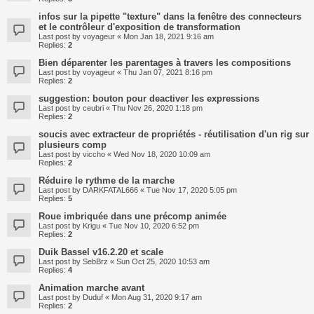
infos sur la pipette "texture" dans la fenêtre des connecteurs
et le contrôleur d'exposition de transformation
Last post by
voyageur
«
Mon Jan 18, 2021 9:16 am
Replies:
2
Bien déparenter les parentages à travers les compositions
Last post by
voyageur
«
Thu Jan 07, 2021 8:16 pm
Replies:
2
suggestion: bouton pour deactiver les expressions
Last post by
ceubri
«
Thu Nov 26, 2020 1:18 pm
Replies:
2
soucis avec extracteur de propriétés - réutilisation d'un rig sur
plusieurs comp
Last post by
viccho
«
Wed Nov 18, 2020 10:09 am
Replies:
2
Réduire le rythme de la marche
Last post by
DARKFATAL666
«
Tue Nov 17, 2020 5:05 pm
Replies:
5
Roue imbriquée dans une précomp animée
Last post by
Krigu
«
Tue Nov 10, 2020 6:52 pm
Replies:
2
Duik Bassel v16.2.20 et scale
Last post by
SebBrz
«
Sun Oct 25, 2020 10:53 am
Replies:
4
Animation marche avant
Last post by
Duduf
«
Mon Aug 31, 2020 9:17 am
Replies:
2