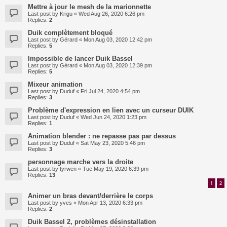
Mettre à jour le mesh de la marionnette
Last post by
Krigu
«
Wed Aug 26, 2020 6:26 pm
Replies:
2
Duik complètement bloqué
Last post by
Gérard
«
Mon Aug 03, 2020 12:42 pm
Replies:
5
Impossible de lancer Duik Bassel
Last post by
Gérard
«
Mon Aug 03, 2020 12:39 pm
Replies:
5
Mixeur animation
Last post by
Duduf
«
Fri Jul 24, 2020 4:54 pm
Replies:
3
Problème d'expression en lien avec un curseur DUIK
Last post by
Duduf
«
Wed Jun 24, 2020 1:23 pm
Replies:
1
Animation blender : ne repasse pas par dessus
Last post by
Duduf
«
Sat May 23, 2020 5:46 pm
Replies:
3
personnage marche vers la droite
Last post by
tyrwen
«
Tue May 19, 2020 6:39 pm
Replies:
13
1
2
Animer un bras devant/derrière le corps
Last post by
yves
«
Mon Apr 13, 2020 6:33 pm
Replies:
2
Duik Bassel 2, problèmes désinstallation