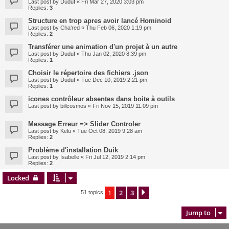
Last post by
Duduf
«
Fri Mar 27, 2020 3:03 pm
Replies:
3
Structure en trop apres avoir lancé Hominoid
Last post by
Cha'red
«
Thu Feb 06, 2020 1:19 pm
Replies:
2
Transférer une animation d'un projet à un autre
Last post by
Duduf
«
Thu Jan 02, 2020 8:39 pm
Replies:
1
Choisir le répertoire des fichiers .json
Last post by
Duduf
«
Tue Dec 10, 2019 2:21 pm
Replies:
1
icones contrôleur absentes dans boite à outils
Last post by
billcosmos
«
Fri Nov 15, 2019 11:09 pm
Message Erreur => Slider Controler
Last post by
Kelu
«
Tue Oct 08, 2019 9:28 am
Replies:
2
Problème d'installation Duik
Last post by
Isabelle
«
Fri Jul 12, 2019 2:14 pm
Replies:
2
Locked
1
2
3
Next
51 topics
Jump to