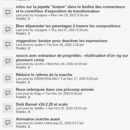
infos sur la pipette "texture" dans la fenêtre des connecteurs
et le contrôleur d'exposition de transformation
Last post by
voyageur
«
Mon Jan 18, 2021 9:16 am
Replies:
2
Bien déparenter les parentages à travers les compositions
Last post by
voyageur
«
Thu Jan 07, 2021 8:16 pm
Replies:
2
suggestion: bouton pour deactiver les expressions
Last post by
ceubri
«
Thu Nov 26, 2020 1:18 pm
Replies:
2
soucis avec extracteur de propriétés - réutilisation d'un rig sur
plusieurs comp
Last post by
viccho
«
Wed Nov 18, 2020 10:09 am
Replies:
2
Réduire le rythme de la marche
Last post by
DARKFATAL666
«
Tue Nov 17, 2020 5:05 pm
Replies:
5
Roue imbriquée dans une précomp animée
Last post by
Krigu
«
Tue Nov 10, 2020 6:52 pm
Replies:
2
Duik Bassel v16.2.20 et scale
Last post by
SebBrz
«
Sun Oct 25, 2020 10:53 am
Replies:
4
Animation marche avant
Last post by
Duduf
«
Mon Aug 31, 2020 9:17 am
Replies:
2