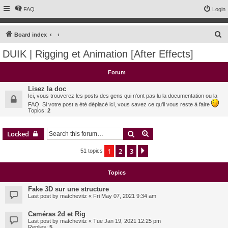
FAQ
Login
S
Board index
e
DUIK | Rigging et Animation [After Effects]
a
r
Forum
c
Lisez la doc
h
Ici, vous trouverez les posts des gens qui n'ont pas lu la documentation ou la
FAQ. Si votre post a été déplacé ici, vous savez ce qu'il vous reste à faire
Topics:
2
Search
Advanced search
Locked
1
2
3
Next
51 topics
Topics
Fake 3D sur une structure
Last post by
matchevitz
«
Fri May 07, 2021 9:34 am
Caméras 2d et Rig
Last post by
matchevitz
«
Tue Jan 19, 2021 12:25 pm
Replies:
5