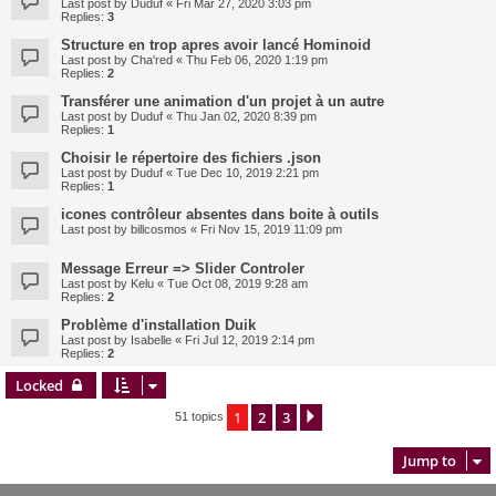
Last post by
Duduf
«
Fri Mar 27, 2020 3:03 pm
Replies:
3
Structure en trop apres avoir lancé Hominoid
Last post by
Cha'red
«
Thu Feb 06, 2020 1:19 pm
Replies:
2
Transférer une animation d'un projet à un autre
Last post by
Duduf
«
Thu Jan 02, 2020 8:39 pm
Replies:
1
Choisir le répertoire des fichiers .json
Last post by
Duduf
«
Tue Dec 10, 2019 2:21 pm
Replies:
1
icones contrôleur absentes dans boite à outils
Last post by
billcosmos
«
Fri Nov 15, 2019 11:09 pm
Message Erreur => Slider Controler
Last post by
Kelu
«
Tue Oct 08, 2019 9:28 am
Replies:
2
Problème d'installation Duik
Last post by
Isabelle
«
Fri Jul 12, 2019 2:14 pm
Replies:
2
Locked
1
2
3
Next
51 topics
Jump to