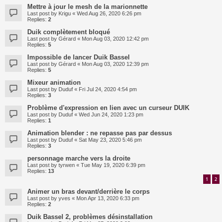
Mettre à jour le mesh de la marionnette
Last post by
Krigu
«
Wed Aug 26, 2020 6:26 pm
Replies:
2
Duik complètement bloqué
Last post by
Gérard
«
Mon Aug 03, 2020 12:42 pm
Replies:
5
Impossible de lancer Duik Bassel
Last post by
Gérard
«
Mon Aug 03, 2020 12:39 pm
Replies:
5
Mixeur animation
Last post by
Duduf
«
Fri Jul 24, 2020 4:54 pm
Replies:
3
Problème d'expression en lien avec un curseur DUIK
Last post by
Duduf
«
Wed Jun 24, 2020 1:23 pm
Replies:
1
Animation blender : ne repasse pas par dessus
Last post by
Duduf
«
Sat May 23, 2020 5:46 pm
Replies:
3
personnage marche vers la droite
Last post by
tyrwen
«
Tue May 19, 2020 6:39 pm
Replies:
13
1
2
Animer un bras devant/derrière le corps
Last post by
yves
«
Mon Apr 13, 2020 6:33 pm
Replies:
2
Duik Bassel 2, problèmes désinstallation