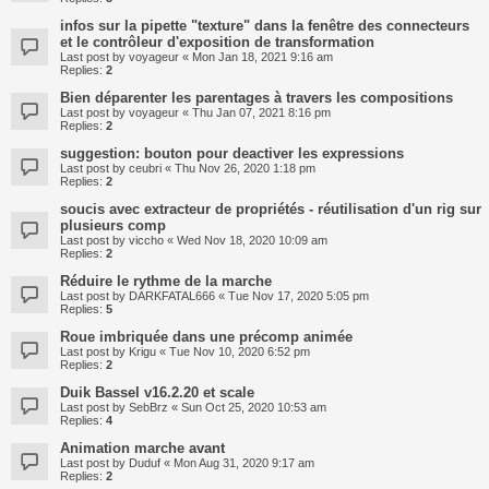
infos sur la pipette "texture" dans la fenêtre des connecteurs
et le contrôleur d'exposition de transformation
Last post by
voyageur
«
Mon Jan 18, 2021 9:16 am
Replies:
2
Bien déparenter les parentages à travers les compositions
Last post by
voyageur
«
Thu Jan 07, 2021 8:16 pm
Replies:
2
suggestion: bouton pour deactiver les expressions
Last post by
ceubri
«
Thu Nov 26, 2020 1:18 pm
Replies:
2
soucis avec extracteur de propriétés - réutilisation d'un rig sur
plusieurs comp
Last post by
viccho
«
Wed Nov 18, 2020 10:09 am
Replies:
2
Réduire le rythme de la marche
Last post by
DARKFATAL666
«
Tue Nov 17, 2020 5:05 pm
Replies:
5
Roue imbriquée dans une précomp animée
Last post by
Krigu
«
Tue Nov 10, 2020 6:52 pm
Replies:
2
Duik Bassel v16.2.20 et scale
Last post by
SebBrz
«
Sun Oct 25, 2020 10:53 am
Replies:
4
Animation marche avant
Last post by
Duduf
«
Mon Aug 31, 2020 9:17 am
Replies:
2