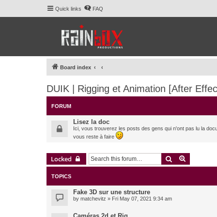
Quick links
FAQ
Board index
DUIK | Rigging et Animation [After Effec
FORUM
Lisez la doc
Ici, vous trouverez les posts des gens qui n'ont pas lu la doc
vous reste à faire
Search
Advanced 
Locked
TOPICS
Fake 3D sur une structure
by
matchevitz
» Fri May 07, 2021 9:34 am
Caméras 2d et Rig