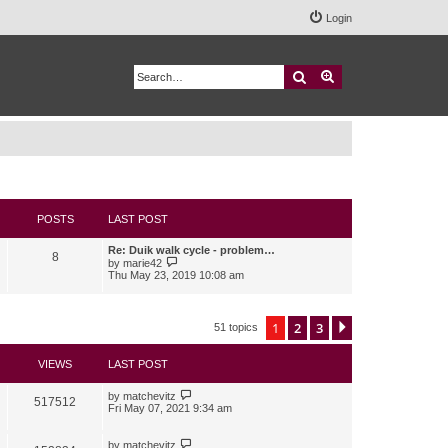
Login
Search
Advanced search
POSTS
LAST POST
Re: Duik walk cycle - problem…
8
V
by
marie42
i
Thu May 23, 2019 10:08 am
e
w
t
h
1
2
3
Next
51 topics
e
l
a
VIEWS
LAST POST
t
e
s
by
matchevitz
517512
t
Fri May 07, 2021 9:34 am
p
o
s
by
matchevitz