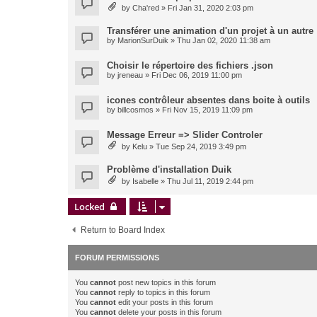
by
Cha'red
» Fri Jan 31, 2020 2:03 pm
Transférer une animation d'un projet à un autre
by
MarionSurDuik
» Thu Jan 02, 2020 11:38 am
Choisir le répertoire des fichiers .json
by
jreneau
» Fri Dec 06, 2019 11:00 pm
icones contrôleur absentes dans boite à outils
by
billcosmos
» Fri Nov 15, 2019 11:09 pm
Message Erreur => Slider Controler
by
Kelu
» Tue Sep 24, 2019 3:49 pm
Problème d'installation Duik
by
Isabelle
» Thu Jul 11, 2019 2:44 pm
Locked
Return to Board Index
FORUM PERMISSIONS
You
cannot
post new topics in this forum
You
cannot
reply to topics in this forum
You
cannot
edit your posts in this forum
You
cannot
delete your posts in this forum