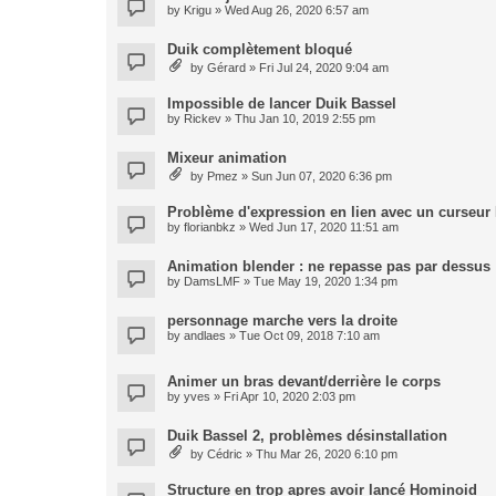
by
Krigu
» Wed Aug 26, 2020 6:57 am
Duik complètement bloqué
by
Gérard
» Fri Jul 24, 2020 9:04 am
Impossible de lancer Duik Bassel
by
Rickev
» Thu Jan 10, 2019 2:55 pm
Mixeur animation
by
Pmez
» Sun Jun 07, 2020 6:36 pm
Problème d'expression en lien avec un curseur
by
florianbkz
» Wed Jun 17, 2020 11:51 am
Animation blender : ne repasse pas par dessus
by
DamsLMF
» Tue May 19, 2020 1:34 pm
personnage marche vers la droite
by
andlaes
» Tue Oct 09, 2018 7:10 am
Animer un bras devant/derrière le corps
by
yves
» Fri Apr 10, 2020 2:03 pm
Duik Bassel 2, problèmes désinstallation
by
Cédric
» Thu Mar 26, 2020 6:10 pm
Structure en trop apres avoir lancé Hominoid