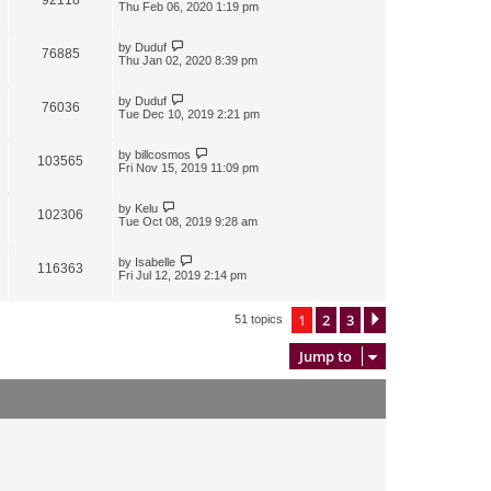
Thu Feb 06, 2020 1:19 pm
by
Duduf
76885
Thu Jan 02, 2020 8:39 pm
by
Duduf
76036
Tue Dec 10, 2019 2:21 pm
by
billcosmos
103565
Fri Nov 15, 2019 11:09 pm
by
Kelu
102306
Tue Oct 08, 2019 9:28 am
by
Isabelle
116363
Fri Jul 12, 2019 2:14 pm
1
2
3
Next
51 topics
Jump to