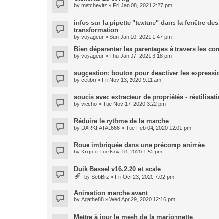
by
matchevitz
» Fri Jan 08, 2021 2:27 pm
infos sur la pipette "texture" dans la fenêtre de
transformation
by
voyageur
» Sun Jan 10, 2021 1:47 pm
Bien déparenter les parentages à travers les co
by
voyageur
» Thu Jan 07, 2021 3:18 pm
suggestion: bouton pour deactiver les expressi
by
ceubri
» Fri Nov 13, 2020 9:11 am
soucis avec extracteur de propriétés - réutilisa
by
viccho
» Tue Nov 17, 2020 3:22 pm
Réduire le rythme de la marche
by
DARKFATAL666
» Tue Feb 04, 2020 12:01 pm
Roue imbriquée dans une précomp animée
by
Krigu
» Tue Nov 10, 2020 1:52 pm
Duik Bassel v16.2.20 et scale
by
SebBrz
» Fri Oct 23, 2020 7:02 pm
Animation marche avant
by
Agathe88
» Wed Apr 29, 2020 12:16 pm
Mettre à jour le mesh de la marionnette