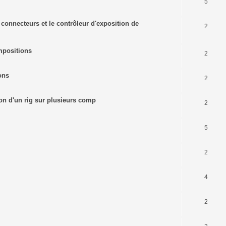
5
s connecteurs et le contrôleur d'exposition de
2
mpositions
2
ons
2
tion d'un rig sur plusieurs comp
2
5
2
4
2