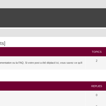
ts]
TOPICS
2
umentation ou la FAQ. Si votre post a été déplacé ici, vous savez ce qu'il
search
REPLIES
0