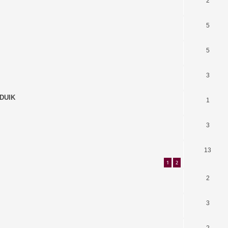
2
5
5
3
 DUIK
1
3
13
1
2
2
3
2