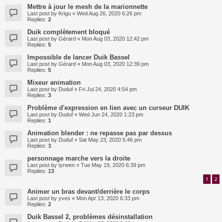
Mettre à jour le mesh de la marionnette
Last post by
Krigu
«
Wed Aug 26, 2020 6:26 pm
Replies:
2
Duik complètement bloqué
Last post by
Gérard
«
Mon Aug 03, 2020 12:42 pm
Replies:
5
Impossible de lancer Duik Bassel
Last post by
Gérard
«
Mon Aug 03, 2020 12:39 pm
Replies:
5
Mixeur animation
Last post by
Duduf
«
Fri Jul 24, 2020 4:54 pm
Replies:
3
Problème d'expression en lien avec un curseur DUIK
Last post by
Duduf
«
Wed Jun 24, 2020 1:23 pm
Replies:
1
Animation blender : ne repasse pas par dessus
Last post by
Duduf
«
Sat May 23, 2020 5:46 pm
Replies:
3
personnage marche vers la droite
Last post by
tyrwen
«
Tue May 19, 2020 6:39 pm
Replies:
13
1
2
Animer un bras devant/derrière le corps
Last post by
yves
«
Mon Apr 13, 2020 6:33 pm
Replies:
2
Duik Bassel 2, problèmes désinstallation