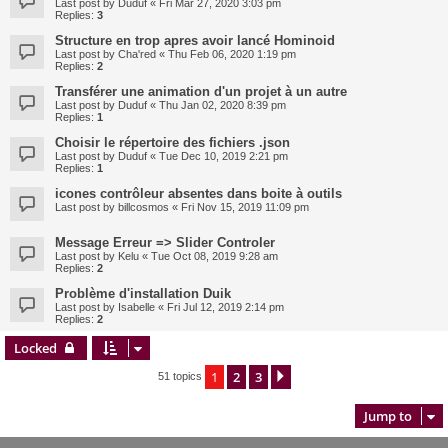
Last post by
Duduf
«
Fri Mar 27, 2020 3:03 pm
Replies:
3
Structure en trop apres avoir lancé Hominoid
Last post by
Cha'red
«
Thu Feb 06, 2020 1:19 pm
Replies:
2
Transférer une animation d'un projet à un autre
Last post by
Duduf
«
Thu Jan 02, 2020 8:39 pm
Replies:
1
Choisir le répertoire des fichiers .json
Last post by
Duduf
«
Tue Dec 10, 2019 2:21 pm
Replies:
1
icones contrôleur absentes dans boite à outils
Last post by
billcosmos
«
Fri Nov 15, 2019 11:09 pm
Message Erreur => Slider Controler
Last post by
Kelu
«
Tue Oct 08, 2019 9:28 am
Replies:
2
Problème d'installation Duik
Last post by
Isabelle
«
Fri Jul 12, 2019 2:14 pm
Replies:
2
Locked
1
2
3
Next
51 topics
Jump to