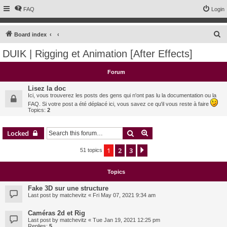
FAQ
Login
S
Board index
e
DUIK | Rigging et Animation [After Effects]
a
r
Forum
c
Lisez la doc
h
Ici, vous trouverez les posts des gens qui n'ont pas lu la documentation ou la
FAQ. Si votre post a été déplacé ici, vous savez ce qu'il vous reste à faire
Topics:
2
Search
Advanced search
Locked
1
2
3
Next
51 topics
Topics
Fake 3D sur une structure
Last post by
matchevitz
«
Fri May 07, 2021 9:34 am
Caméras 2d et Rig
Last post by
matchevitz
«
Tue Jan 19, 2021 12:25 pm
Replies:
5