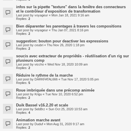
infos sur la pipette "texture" dans la fenêtre des connecteurs
et le contrôleur d'exposition de transformation
Last post by
voyageur
«
Mon Jan 18, 2021 9:16 am
Replies:
2
Bien déparenter les parentages à travers les compositions
Last post by
voyageur
«
Thu Jan 07, 2021 8:16 pm
Replies:
2
suggestion: bouton pour deactiver les expressions
Last post by
ceubri
«
Thu Nov 26, 2020 1:18 pm
Replies:
2
soucis avec extracteur de propriétés - réutilisation d'un rig sur
plusieurs comp
Last post by
viccho
«
Wed Nov 18, 2020 10:09 am
Replies:
2
Réduire le rythme de la marche
Last post by
DARKFATAL666
«
Tue Nov 17, 2020 5:05 pm
Replies:
5
Roue imbriquée dans une précomp animée
Last post by
Krigu
«
Tue Nov 10, 2020 6:52 pm
Replies:
2
Duik Bassel v16.2.20 et scale
Last post by
SebBrz
«
Sun Oct 25, 2020 10:53 am
Replies:
4
Animation marche avant
Last post by
Duduf
«
Mon Aug 31, 2020 9:17 am
Replies:
2