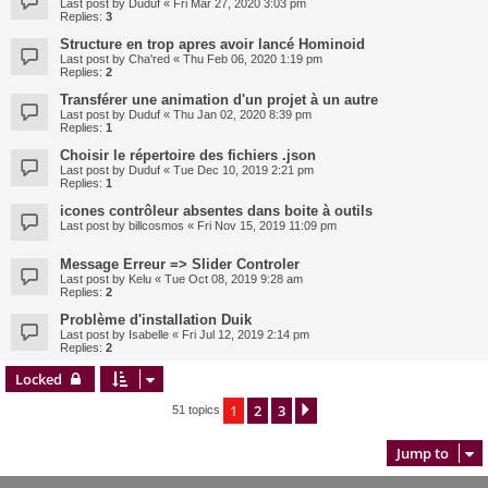
Last post by
Duduf
«
Fri Mar 27, 2020 3:03 pm
Replies:
3
Structure en trop apres avoir lancé Hominoid
Last post by
Cha'red
«
Thu Feb 06, 2020 1:19 pm
Replies:
2
Transférer une animation d'un projet à un autre
Last post by
Duduf
«
Thu Jan 02, 2020 8:39 pm
Replies:
1
Choisir le répertoire des fichiers .json
Last post by
Duduf
«
Tue Dec 10, 2019 2:21 pm
Replies:
1
icones contrôleur absentes dans boite à outils
Last post by
billcosmos
«
Fri Nov 15, 2019 11:09 pm
Message Erreur => Slider Controler
Last post by
Kelu
«
Tue Oct 08, 2019 9:28 am
Replies:
2
Problème d'installation Duik
Last post by
Isabelle
«
Fri Jul 12, 2019 2:14 pm
Replies:
2
Locked
1
2
3
Next
51 topics
Jump to