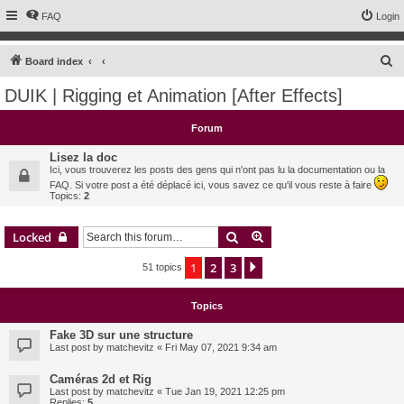
FAQ
Login
S
Board index
e
DUIK | Rigging et Animation [After Effects]
a
r
Forum
c
Lisez la doc
h
Ici, vous trouverez les posts des gens qui n'ont pas lu la documentation ou la
FAQ. Si votre post a été déplacé ici, vous savez ce qu'il vous reste à faire
Topics:
2
Search
Advanced search
Locked
1
2
3
Next
51 topics
Topics
Fake 3D sur une structure
Last post by
matchevitz
«
Fri May 07, 2021 9:34 am
Caméras 2d et Rig
Last post by
matchevitz
«
Tue Jan 19, 2021 12:25 pm
Replies:
5