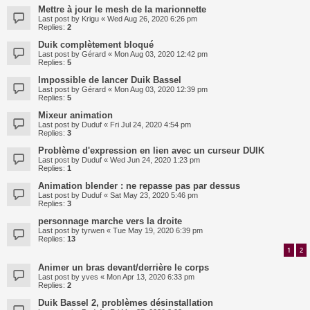
Mettre à jour le mesh de la marionnette
Last post by
Krigu
«
Wed Aug 26, 2020 6:26 pm
Replies:
2
Duik complètement bloqué
Last post by
Gérard
«
Mon Aug 03, 2020 12:42 pm
Replies:
5
Impossible de lancer Duik Bassel
Last post by
Gérard
«
Mon Aug 03, 2020 12:39 pm
Replies:
5
Mixeur animation
Last post by
Duduf
«
Fri Jul 24, 2020 4:54 pm
Replies:
3
Problème d'expression en lien avec un curseur DUIK
Last post by
Duduf
«
Wed Jun 24, 2020 1:23 pm
Replies:
1
Animation blender : ne repasse pas par dessus
Last post by
Duduf
«
Sat May 23, 2020 5:46 pm
Replies:
3
personnage marche vers la droite
Last post by
tyrwen
«
Tue May 19, 2020 6:39 pm
Replies:
13
1
2
Animer un bras devant/derrière le corps
Last post by
yves
«
Mon Apr 13, 2020 6:33 pm
Replies:
2
Duik Bassel 2, problèmes désinstallation