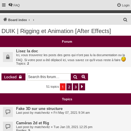
FAQ
Login
S
Board index
e
DUIK | Rigging et Animation [After Effects]
a
r
Forum
c
Lisez la doc
h
Ici, vous trouverez les posts des gens qui n'ont pas lu la documentation ou la
FAQ. Si votre post a été déplacé ici, vous savez ce qu'il vous reste à faire
Topics:
2
Search
Advanced search
Locked
1
2
3
Next
51 topics
Topics
Fake 3D sur une structure
Last post by
matchevitz
«
Fri May 07, 2021 9:34 am
Caméras 2d et Rig
Last post by
matchevitz
«
Tue Jan 19, 2021 12:25 pm
Replies:
5