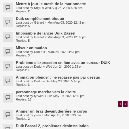
Mettre à jour le mesh de la marionnette
Last post by
Krigu
«
Wed Aug 26, 2020 6:26 pm
Replies:
2
Duik complètement bloqué
Last post by
Gérard
«
Mon Aug 03, 2020 12:42 pm
Replies:
5
Impossible de lancer Duik Bassel
Last post by
Gérard
«
Mon Aug 03, 2020 12:39 pm
Replies:
5
Mixeur animation
Last post by
Duduf
«
Fri Jul 24, 2020 4:54 pm
Replies:
3
Problème d'expression en lien avec un curseur DUIK
Last post by
Duduf
«
Wed Jun 24, 2020 1:23 pm
Replies:
1
Animation blender : ne repasse pas par dessus
Last post by
Duduf
«
Sat May 23, 2020 5:46 pm
Replies:
3
personnage marche vers la droite
Last post by
tyrwen
«
Tue May 19, 2020 6:39 pm
Replies:
13
1
2
Animer un bras devant/derrière le corps
Last post by
yves
«
Mon Apr 13, 2020 6:33 pm
Replies:
2
Duik Bassel 2, problèmes désinstallation