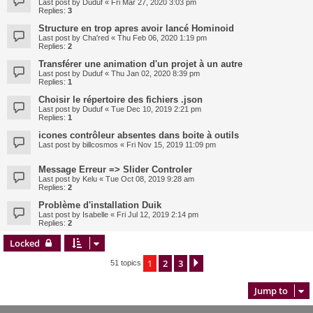
Last post by
Duduf
«
Fri Mar 27, 2020 3:03 pm
Replies:
3
Structure en trop apres avoir lancé Hominoid
Last post by
Cha'red
«
Thu Feb 06, 2020 1:19 pm
Replies:
2
Transférer une animation d'un projet à un autre
Last post by
Duduf
«
Thu Jan 02, 2020 8:39 pm
Replies:
1
Choisir le répertoire des fichiers .json
Last post by
Duduf
«
Tue Dec 10, 2019 2:21 pm
Replies:
1
icones contrôleur absentes dans boite à outils
Last post by
billcosmos
«
Fri Nov 15, 2019 11:09 pm
Message Erreur => Slider Controler
Last post by
Kelu
«
Tue Oct 08, 2019 9:28 am
Replies:
2
Problème d'installation Duik
Last post by
Isabelle
«
Fri Jul 12, 2019 2:14 pm
Replies:
2
Locked
1
2
3
Next
51 topics
Jump to