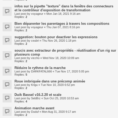
infos sur la pipette "texture" dans la fenêtre des connecteurs
et le contrôleur d'exposition de transformation
Last post by
voyageur
«
Mon Jan 18, 2021 9:16 am
Replies:
2
Bien déparenter les parentages à travers les compositions
Last post by
voyageur
«
Thu Jan 07, 2021 8:16 pm
Replies:
2
suggestion: bouton pour deactiver les expressions
Last post by
ceubri
«
Thu Nov 26, 2020 1:18 pm
Replies:
2
soucis avec extracteur de propriétés - réutilisation d'un rig sur
plusieurs comp
Last post by
viccho
«
Wed Nov 18, 2020 10:09 am
Replies:
2
Réduire le rythme de la marche
Last post by
DARKFATAL666
«
Tue Nov 17, 2020 5:05 pm
Replies:
5
Roue imbriquée dans une précomp animée
Last post by
Krigu
«
Tue Nov 10, 2020 6:52 pm
Replies:
2
Duik Bassel v16.2.20 et scale
Last post by
SebBrz
«
Sun Oct 25, 2020 10:53 am
Replies:
4
Animation marche avant
Last post by
Duduf
«
Mon Aug 31, 2020 9:17 am
Replies:
2