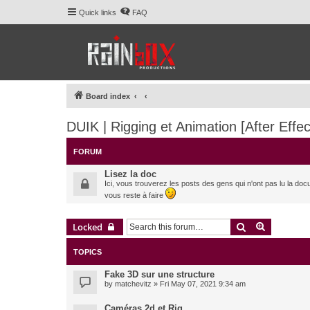
Quick links
FAQ
Board index
DUIK | Rigging et Animation [After Effec
FORUM
Lisez la doc
Ici, vous trouverez les posts des gens qui n'ont pas lu la doc
vous reste à faire
Search
Advanced 
Locked
TOPICS
Fake 3D sur une structure
by
matchevitz
» Fri May 07, 2021 9:34 am
Caméras 2d et Rig