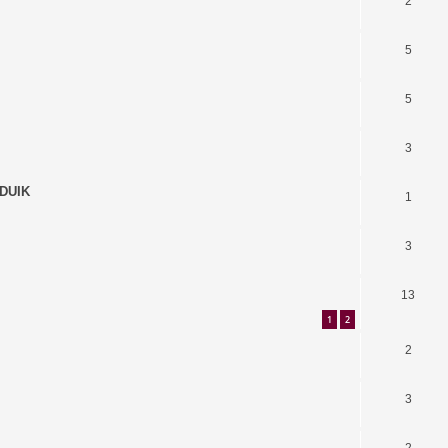
2
5
5
3
 DUIK
1
3
13
1
2
2
3
2