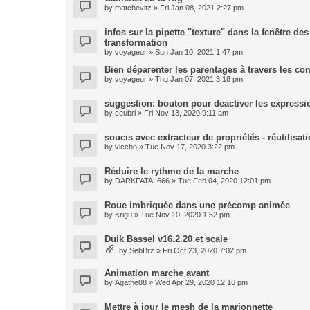
by
matchevitz
» Fri Jan 08, 2021 2:27 pm
infos sur la pipette "texture" dans la fenêtre de
transformation
by
voyageur
» Sun Jan 10, 2021 1:47 pm
Bien déparenter les parentages à travers les co
by
voyageur
» Thu Jan 07, 2021 3:18 pm
suggestion: bouton pour deactiver les expressi
by
ceubri
» Fri Nov 13, 2020 9:11 am
soucis avec extracteur de propriétés - réutilisa
by
viccho
» Tue Nov 17, 2020 3:22 pm
Réduire le rythme de la marche
by
DARKFATAL666
» Tue Feb 04, 2020 12:01 pm
Roue imbriquée dans une précomp animée
by
Krigu
» Tue Nov 10, 2020 1:52 pm
Duik Bassel v16.2.20 et scale
by
SebBrz
» Fri Oct 23, 2020 7:02 pm
Animation marche avant
by
Agathe88
» Wed Apr 29, 2020 12:16 pm
Mettre à jour le mesh de la marionnette