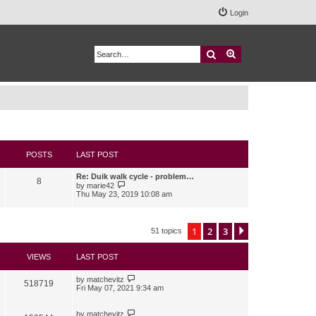
Login
Search
Advanced search
POSTS
LAST POST
Re: Duik walk cycle - problem…
8
V
by
marie42
i
Thu May 23, 2019 10:08 am
e
w
t
h
1
2
3
Next
51 topics
e
l
a
VIEWS
LAST POST
t
e
s
by
matchevitz
518719
t
Fri May 07, 2021 9:34 am
p
o
s
by
matchevitz