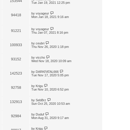
153544
t
Tue Jan 19, 2021 12:25 pm
by
voyageur
94418
Mon Jan 18, 2021 9:16 am
by
voyageur
91221
Thu Jan 07, 2021 8:16 pm
by
ceubri
100933
Thu Nov 26, 2020 1:18 pm
by
viccho
93152
Wed Nov 18, 2020 10:09 am
by
DARKFATAL666
142523
Tue Nov 17, 2020 5:05 pm
by
Krigu
92758
Tue Nov 10, 2020 6:52 pm
by
SebBrz
132913
Sun Oct 25, 2020 10:53 am
by
Duduf
92984
Mon Aug 31, 2020 9:17 am
by
Krigu