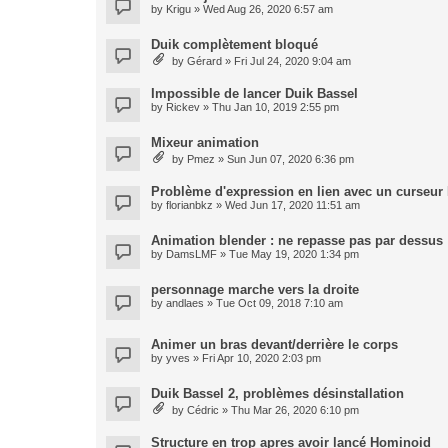
by
Krigu
» Wed Aug 26, 2020 6:57 am
Duik complètement bloqué
by
Gérard
» Fri Jul 24, 2020 9:04 am
Impossible de lancer Duik Bassel
by
Rickev
» Thu Jan 10, 2019 2:55 pm
Mixeur animation
by
Pmez
» Sun Jun 07, 2020 6:36 pm
Problème d'expression en lien avec un curseur
by
florianbkz
» Wed Jun 17, 2020 11:51 am
Animation blender : ne repasse pas par dessus
by
DamsLMF
» Tue May 19, 2020 1:34 pm
personnage marche vers la droite
by
andlaes
» Tue Oct 09, 2018 7:10 am
Animer un bras devant/derrière le corps
by
yves
» Fri Apr 10, 2020 2:03 pm
Duik Bassel 2, problèmes désinstallation
by
Cédric
» Thu Mar 26, 2020 6:10 pm
Structure en trop apres avoir lancé Hominoid