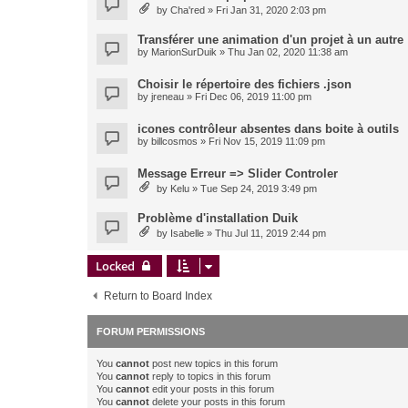
by
Cha'red
» Fri Jan 31, 2020 2:03 pm
Transférer une animation d'un projet à un autre
by
MarionSurDuik
» Thu Jan 02, 2020 11:38 am
Choisir le répertoire des fichiers .json
by
jreneau
» Fri Dec 06, 2019 11:00 pm
icones contrôleur absentes dans boite à outils
by
billcosmos
» Fri Nov 15, 2019 11:09 pm
Message Erreur => Slider Controler
by
Kelu
» Tue Sep 24, 2019 3:49 pm
Problème d'installation Duik
by
Isabelle
» Thu Jul 11, 2019 2:44 pm
Locked
Return to Board Index
FORUM PERMISSIONS
You
cannot
post new topics in this forum
You
cannot
reply to topics in this forum
You
cannot
edit your posts in this forum
You
cannot
delete your posts in this forum