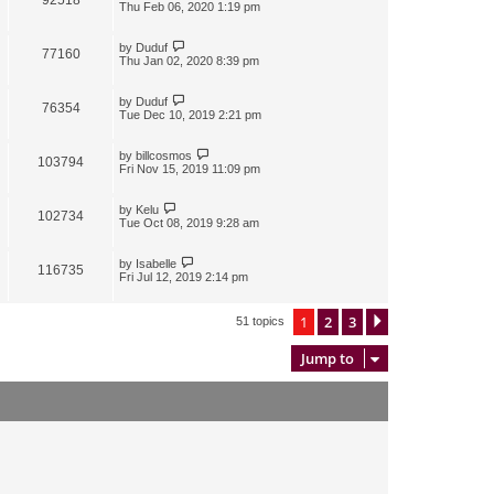
Thu Feb 06, 2020 1:19 pm
by
Duduf
77160
Thu Jan 02, 2020 8:39 pm
by
Duduf
76354
Tue Dec 10, 2019 2:21 pm
by
billcosmos
103794
Fri Nov 15, 2019 11:09 pm
by
Kelu
102734
Tue Oct 08, 2019 9:28 am
by
Isabelle
116735
Fri Jul 12, 2019 2:14 pm
1
2
3
Next
51 topics
Jump to