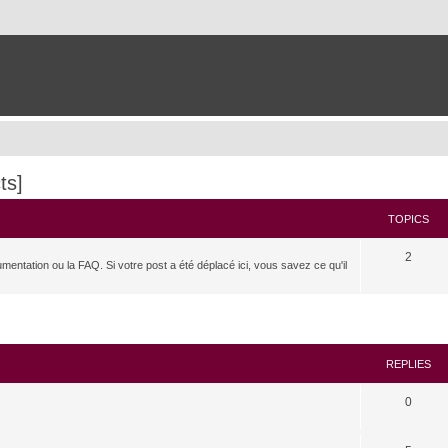
ts]
TOPICS
2
umentation ou la FAQ. Si votre post a été déplacé ici, vous savez ce qu'il
search
REPLIES
0