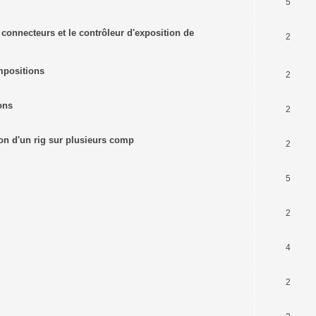
5
s connecteurs et le contrôleur d'exposition de
2
mpositions
2
ons
2
tion d'un rig sur plusieurs comp
2
5
2
4
2