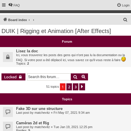
FAQ
Login
S
Board index
e
DUIK | Rigging et Animation [After Effects]
a
r
Forum
c
Lisez la doc
h
Ici, vous trouverez les posts des gens qui n'ont pas lu la documentation ou la
FAQ. Si votre post a été déplacé ici, vous savez ce qu'il vous reste à faire
Topics:
2
Search
Advanced search
Locked
1
2
3
Next
51 topics
Topics
Fake 3D sur une structure
Last post by
matchevitz
«
Fri May 07, 2021 9:34 am
Caméras 2d et Rig
Last post by
matchevitz
«
Tue Jan 19, 2021 12:25 pm
Replies:
5