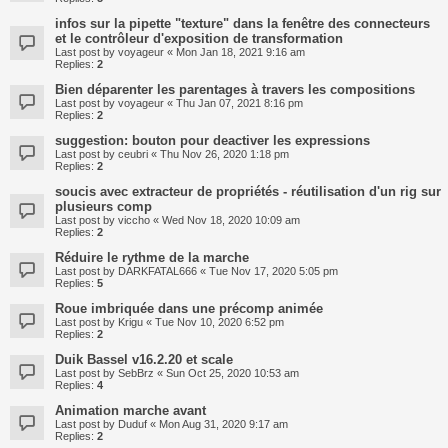
infos sur la pipette "texture" dans la fenêtre des connecteurs
et le contrôleur d'exposition de transformation
Last post by
voyageur
«
Mon Jan 18, 2021 9:16 am
Replies:
2
Bien déparenter les parentages à travers les compositions
Last post by
voyageur
«
Thu Jan 07, 2021 8:16 pm
Replies:
2
suggestion: bouton pour deactiver les expressions
Last post by
ceubri
«
Thu Nov 26, 2020 1:18 pm
Replies:
2
soucis avec extracteur de propriétés - réutilisation d'un rig sur
plusieurs comp
Last post by
viccho
«
Wed Nov 18, 2020 10:09 am
Replies:
2
Réduire le rythme de la marche
Last post by
DARKFATAL666
«
Tue Nov 17, 2020 5:05 pm
Replies:
5
Roue imbriquée dans une précomp animée
Last post by
Krigu
«
Tue Nov 10, 2020 6:52 pm
Replies:
2
Duik Bassel v16.2.20 et scale
Last post by
SebBrz
«
Sun Oct 25, 2020 10:53 am
Replies:
4
Animation marche avant
Last post by
Duduf
«
Mon Aug 31, 2020 9:17 am
Replies:
2