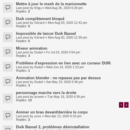
Mettre à jour le mesh de la marionnette
Last post by
Krigu
«
Wed Aug 26, 2020 6:26 pm
Replies:
2
Duik complètement bloqué
Last post by
Gérard
«
Mon Aug 03, 2020 12:42 pm
Replies:
5
Impossible de lancer Duik Bassel
Last post by
Gérard
«
Mon Aug 03, 2020 12:39 pm
Replies:
5
Mixeur animation
Last post by
Duduf
«
Fri Jul 24, 2020 4:54 pm
Replies:
3
Problème d'expression en lien avec un curseur DUIK
Last post by
Duduf
«
Wed Jun 24, 2020 1:23 pm
Replies:
1
Animation blender : ne repasse pas par dessus
Last post by
Duduf
«
Sat May 23, 2020 5:46 pm
Replies:
3
personnage marche vers la droite
Last post by
tyrwen
«
Tue May 19, 2020 6:39 pm
Replies:
13
1
2
Animer un bras devant/derrière le corps
Last post by
yves
«
Mon Apr 13, 2020 6:33 pm
Replies:
2
Duik Bassel 2, problèmes désinstallation