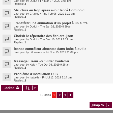
Last post by
Duduf
«
Fri Mar 27, 2020 3:03 pm
Replies:
3
Structure en trop apres avoir lancé Hominoid
Last post by
Cha'red
«
Thu Feb 06, 2020 1:19 pm
Replies:
2
Transférer une animation d'un projet à un autre
Last post by
Duduf
«
Thu Jan 02, 2020 8:39 pm
Replies:
1
Choisir le répertoire des fichiers .json
Last post by
Duduf
«
Tue Dec 10, 2019 2:21 pm
Replies:
1
icones contrôleur absentes dans boite à outils
Last post by
billcosmos
«
Fri Nov 15, 2019 11:09 pm
Message Erreur => Slider Controler
Last post by
Kelu
«
Tue Oct 08, 2019 9:28 am
Replies:
2
Problème d'installation Duik
Last post by
Isabelle
«
Fri Jul 12, 2019 2:14 pm
Replies:
2
Locked
1
2
3
Next
51 topics
Jump to