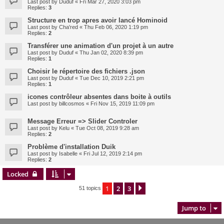
Last post by
Duduf
«
Fri Mar 27, 2020 3:03 pm
Replies:
3
Structure en trop apres avoir lancé Hominoid
Last post by
Cha'red
«
Thu Feb 06, 2020 1:19 pm
Replies:
2
Transférer une animation d'un projet à un autre
Last post by
Duduf
«
Thu Jan 02, 2020 8:39 pm
Replies:
1
Choisir le répertoire des fichiers .json
Last post by
Duduf
«
Tue Dec 10, 2019 2:21 pm
Replies:
1
icones contrôleur absentes dans boite à outils
Last post by
billcosmos
«
Fri Nov 15, 2019 11:09 pm
Message Erreur => Slider Controler
Last post by
Kelu
«
Tue Oct 08, 2019 9:28 am
Replies:
2
Problème d'installation Duik
Last post by
Isabelle
«
Fri Jul 12, 2019 2:14 pm
Replies:
2
Locked
1
2
3
Next
51 topics
Jump to