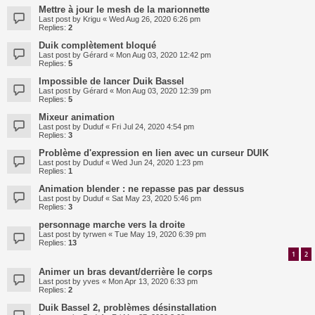
Mettre à jour le mesh de la marionnette
Last post by
Krigu
«
Wed Aug 26, 2020 6:26 pm
Replies:
2
Duik complètement bloqué
Last post by
Gérard
«
Mon Aug 03, 2020 12:42 pm
Replies:
5
Impossible de lancer Duik Bassel
Last post by
Gérard
«
Mon Aug 03, 2020 12:39 pm
Replies:
5
Mixeur animation
Last post by
Duduf
«
Fri Jul 24, 2020 4:54 pm
Replies:
3
Problème d'expression en lien avec un curseur DUIK
Last post by
Duduf
«
Wed Jun 24, 2020 1:23 pm
Replies:
1
Animation blender : ne repasse pas par dessus
Last post by
Duduf
«
Sat May 23, 2020 5:46 pm
Replies:
3
personnage marche vers la droite
Last post by
tyrwen
«
Tue May 19, 2020 6:39 pm
Replies:
13
1
2
Animer un bras devant/derrière le corps
Last post by
yves
«
Mon Apr 13, 2020 6:33 pm
Replies:
2
Duik Bassel 2, problèmes désinstallation