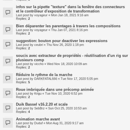
infos sur la pipette "texture" dans la fenêtre des connecteurs
et le contrôleur d'exposition de transformation
Last post by
voyageur
«
Mon Jan 18, 2021 9:16 am
Replies:
2
Bien déparenter les parentages à travers les compositions
Last post by
voyageur
«
Thu Jan 07, 2021 8:16 pm
Replies:
2
suggestion: bouton pour deactiver les expressions
Last post by
ceubri
«
Thu Nov 26, 2020 1:18 pm
Replies:
2
soucis avec extracteur de propriétés - réutilisation d'un rig sur
plusieurs comp
Last post by
viccho
«
Wed Nov 18, 2020 10:09 am
Replies:
2
Réduire le rythme de la marche
Last post by
DARKFATAL666
«
Tue Nov 17, 2020 5:05 pm
Replies:
5
Roue imbriquée dans une précomp animée
Last post by
Krigu
«
Tue Nov 10, 2020 6:52 pm
Replies:
2
Duik Bassel v16.2.20 et scale
Last post by
SebBrz
«
Sun Oct 25, 2020 10:53 am
Replies:
4
Animation marche avant
Last post by
Duduf
«
Mon Aug 31, 2020 9:17 am
Replies:
2