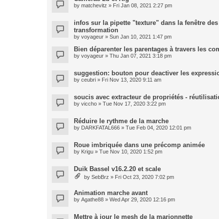
by
matchevitz
» Fri Jan 08, 2021 2:27 pm
infos sur la pipette "texture" dans la fenêtre de
transformation
by
voyageur
» Sun Jan 10, 2021 1:47 pm
Bien déparenter les parentages à travers les co
by
voyageur
» Thu Jan 07, 2021 3:18 pm
suggestion: bouton pour deactiver les expressi
by
ceubri
» Fri Nov 13, 2020 9:11 am
soucis avec extracteur de propriétés - réutilisa
by
viccho
» Tue Nov 17, 2020 3:22 pm
Réduire le rythme de la marche
by
DARKFATAL666
» Tue Feb 04, 2020 12:01 pm
Roue imbriquée dans une précomp animée
by
Krigu
» Tue Nov 10, 2020 1:52 pm
Duik Bassel v16.2.20 et scale
by
SebBrz
» Fri Oct 23, 2020 7:02 pm
Animation marche avant
by
Agathe88
» Wed Apr 29, 2020 12:16 pm
Mettre à jour le mesh de la marionnette