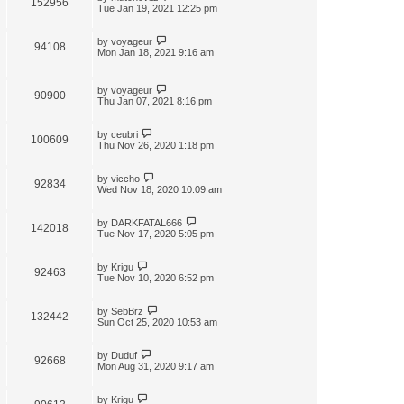
152956
t
Tue Jan 19, 2021 12:25 pm
by
voyageur
94108
Mon Jan 18, 2021 9:16 am
by
voyageur
90900
Thu Jan 07, 2021 8:16 pm
by
ceubri
100609
Thu Nov 26, 2020 1:18 pm
by
viccho
92834
Wed Nov 18, 2020 10:09 am
by
DARKFATAL666
142018
Tue Nov 17, 2020 5:05 pm
by
Krigu
92463
Tue Nov 10, 2020 6:52 pm
by
SebBrz
132442
Sun Oct 25, 2020 10:53 am
by
Duduf
92668
Mon Aug 31, 2020 9:17 am
by
Krigu