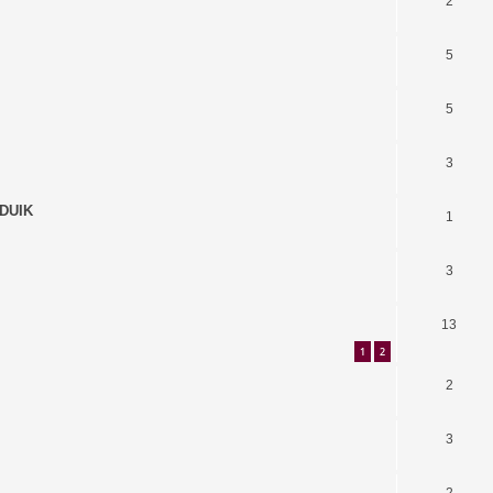
2
5
5
3
 DUIK
1
3
13
1
2
2
3
2