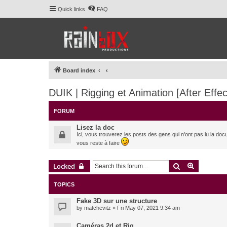
Quick links
FAQ
Board index
DUIK | Rigging et Animation [After Effec
FORUM
Lisez la doc
Ici, vous trouverez les posts des gens qui n'ont pas lu la doc
vous reste à faire
Search
Advanced 
Locked
TOPICS
Fake 3D sur une structure
by
matchevitz
» Fri May 07, 2021 9:34 am
Caméras 2d et Rig