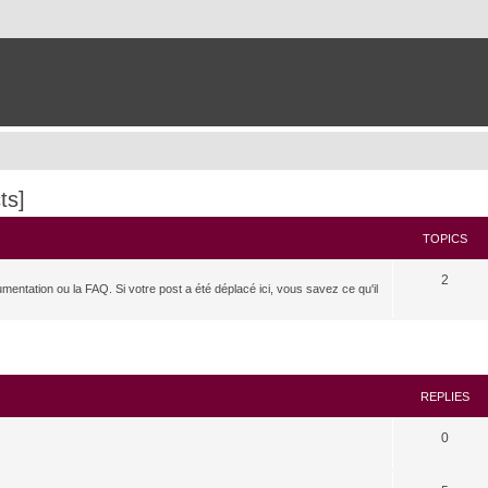
ts]
TOPICS
2
umentation ou la FAQ. Si votre post a été déplacé ici, vous savez ce qu'il
search
REPLIES
0