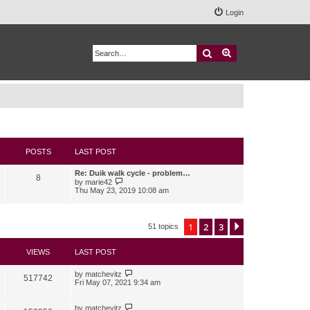
Login
Search
Advanced search
POSTS
LAST POST
Re: Duik walk cycle - problem…
8
V
by
marie42
i
Thu May 23, 2019 10:08 am
e
w
t
h
1
2
3
Next
51 topics
e
l
a
VIEWS
LAST POST
t
e
s
by
matchevitz
517742
t
Fri May 07, 2021 9:34 am
p
o
s
by
matchevitz