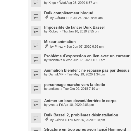
by
Krigu
» Wed Aug 26, 2020 6:57 am
Duik complètement bloqué
by
Gérard
» Fri Jul 24, 2020 9:04 am
Impossible de lancer Duik Bassel
by
Rickev
» Thu Jan 10, 2019 2:55 pm
Mixeur animation
by
Pmez
» Sun Jun 07, 2020 6:36 pm
Problème d'expression en lien avec un curseur
by
florianbkz
» Wed Jun 17, 2020 11:51 am
Animation blender : ne repasse pas par dessus
by
DamsLMF
» Tue May 19, 2020 1:34 pm
personnage marche vers la droite
by
andlaes
» Tue Oct 09, 2018 7:10 am
Animer un bras devant/derrière le corps
by
yves
» Fri Apr 10, 2020 2:03 pm
Duik Bassel 2, problèmes désinstallation
by
Cédric
» Thu Mar 26, 2020 6:10 pm
Structure en trop apres avoir lancé Hominoid