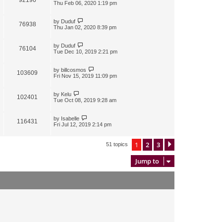
Thu Feb 06, 2020 1:19 pm
by
Duduf
76938
Thu Jan 02, 2020 8:39 pm
by
Duduf
76104
Tue Dec 10, 2019 2:21 pm
by
billcosmos
103609
Fri Nov 15, 2019 11:09 pm
by
Kelu
102401
Tue Oct 08, 2019 9:28 am
by
Isabelle
116431
Fri Jul 12, 2019 2:14 pm
1
2
3
Next
51 topics
Jump to