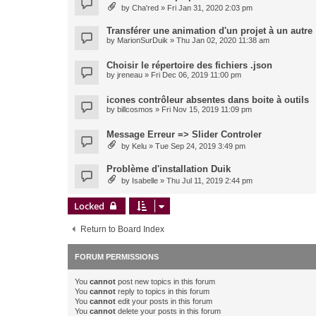
by
Cha'red
» Fri Jan 31, 2020 2:03 pm
Transférer une animation d'un projet à un autre
by
MarionSurDuik
» Thu Jan 02, 2020 11:38 am
Choisir le répertoire des fichiers .json
by
jreneau
» Fri Dec 06, 2019 11:00 pm
icones contrôleur absentes dans boite à outils
by
billcosmos
» Fri Nov 15, 2019 11:09 pm
Message Erreur => Slider Controler
by
Kelu
» Tue Sep 24, 2019 3:49 pm
Problème d'installation Duik
by
Isabelle
» Thu Jul 11, 2019 2:44 pm
Locked
Return to Board Index
FORUM PERMISSIONS
You
cannot
post new topics in this forum
You
cannot
reply to topics in this forum
You
cannot
edit your posts in this forum
You
cannot
delete your posts in this forum