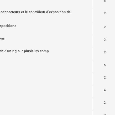
5
s connecteurs et le contrôleur d'exposition de
2
mpositions
2
ons
2
tion d'un rig sur plusieurs comp
2
5
2
4
2