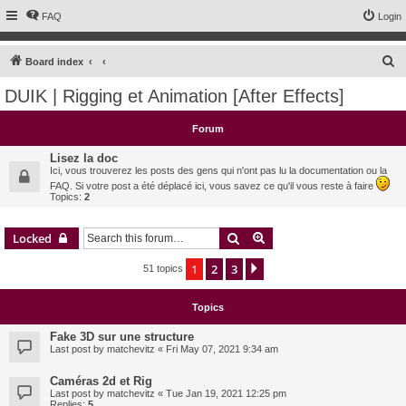
FAQ
Login
S
Board index
e
DUIK | Rigging et Animation [After Effects]
a
r
Forum
c
Lisez la doc
h
Ici, vous trouverez les posts des gens qui n'ont pas lu la documentation ou la
FAQ. Si votre post a été déplacé ici, vous savez ce qu'il vous reste à faire
Topics:
2
Search
Advanced search
Locked
1
2
3
Next
51 topics
Topics
Fake 3D sur une structure
Last post by
matchevitz
«
Fri May 07, 2021 9:34 am
Caméras 2d et Rig
Last post by
matchevitz
«
Tue Jan 19, 2021 12:25 pm
Replies:
5