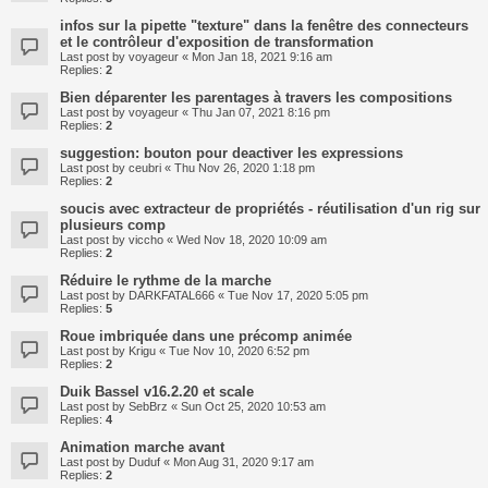
infos sur la pipette "texture" dans la fenêtre des connecteurs
et le contrôleur d'exposition de transformation
Last post by
voyageur
«
Mon Jan 18, 2021 9:16 am
Replies:
2
Bien déparenter les parentages à travers les compositions
Last post by
voyageur
«
Thu Jan 07, 2021 8:16 pm
Replies:
2
suggestion: bouton pour deactiver les expressions
Last post by
ceubri
«
Thu Nov 26, 2020 1:18 pm
Replies:
2
soucis avec extracteur de propriétés - réutilisation d'un rig sur
plusieurs comp
Last post by
viccho
«
Wed Nov 18, 2020 10:09 am
Replies:
2
Réduire le rythme de la marche
Last post by
DARKFATAL666
«
Tue Nov 17, 2020 5:05 pm
Replies:
5
Roue imbriquée dans une précomp animée
Last post by
Krigu
«
Tue Nov 10, 2020 6:52 pm
Replies:
2
Duik Bassel v16.2.20 et scale
Last post by
SebBrz
«
Sun Oct 25, 2020 10:53 am
Replies:
4
Animation marche avant
Last post by
Duduf
«
Mon Aug 31, 2020 9:17 am
Replies:
2