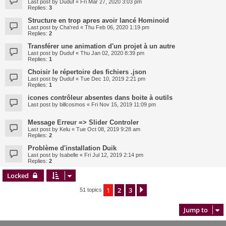
Last post by
Duduf
«
Fri Mar 27, 2020 3:03 pm
Replies:
3
Structure en trop apres avoir lancé Hominoid
Last post by
Cha'red
«
Thu Feb 06, 2020 1:19 pm
Replies:
2
Transférer une animation d'un projet à un autre
Last post by
Duduf
«
Thu Jan 02, 2020 8:39 pm
Replies:
1
Choisir le répertoire des fichiers .json
Last post by
Duduf
«
Tue Dec 10, 2019 2:21 pm
Replies:
1
icones contrôleur absentes dans boite à outils
Last post by
billcosmos
«
Fri Nov 15, 2019 11:09 pm
Message Erreur => Slider Controler
Last post by
Kelu
«
Tue Oct 08, 2019 9:28 am
Replies:
2
Problème d'installation Duik
Last post by
Isabelle
«
Fri Jul 12, 2019 2:14 pm
Replies:
2
Locked
1
2
3
Next
51 topics
Jump to