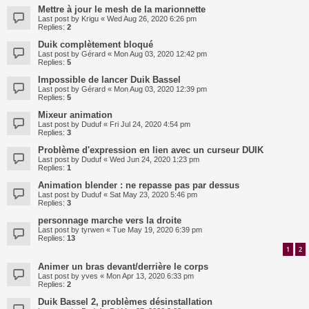
Mettre à jour le mesh de la marionnette
Last post by
Krigu
«
Wed Aug 26, 2020 6:26 pm
Replies:
2
Duik complètement bloqué
Last post by
Gérard
«
Mon Aug 03, 2020 12:42 pm
Replies:
5
Impossible de lancer Duik Bassel
Last post by
Gérard
«
Mon Aug 03, 2020 12:39 pm
Replies:
5
Mixeur animation
Last post by
Duduf
«
Fri Jul 24, 2020 4:54 pm
Replies:
3
Problème d'expression en lien avec un curseur DUIK
Last post by
Duduf
«
Wed Jun 24, 2020 1:23 pm
Replies:
1
Animation blender : ne repasse pas par dessus
Last post by
Duduf
«
Sat May 23, 2020 5:46 pm
Replies:
3
personnage marche vers la droite
Last post by
tyrwen
«
Tue May 19, 2020 6:39 pm
Replies:
13
1
2
Animer un bras devant/derrière le corps
Last post by
yves
«
Mon Apr 13, 2020 6:33 pm
Replies:
2
Duik Bassel 2, problèmes désinstallation