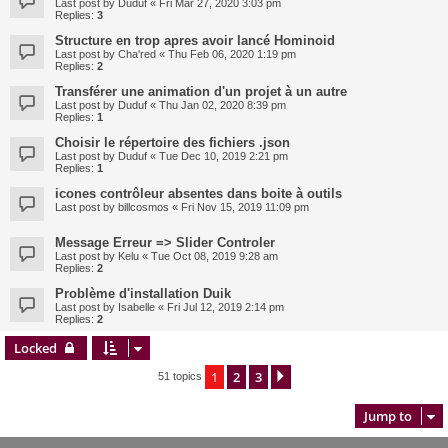
Last post by
Duduf
«
Fri Mar 27, 2020 3:03 pm
Replies:
3
Structure en trop apres avoir lancé Hominoid
Last post by
Cha'red
«
Thu Feb 06, 2020 1:19 pm
Replies:
2
Transférer une animation d'un projet à un autre
Last post by
Duduf
«
Thu Jan 02, 2020 8:39 pm
Replies:
1
Choisir le répertoire des fichiers .json
Last post by
Duduf
«
Tue Dec 10, 2019 2:21 pm
Replies:
1
icones contrôleur absentes dans boite à outils
Last post by
billcosmos
«
Fri Nov 15, 2019 11:09 pm
Message Erreur => Slider Controler
Last post by
Kelu
«
Tue Oct 08, 2019 9:28 am
Replies:
2
Problème d'installation Duik
Last post by
Isabelle
«
Fri Jul 12, 2019 2:14 pm
Replies:
2
Locked
1
2
3
Next
51 topics
Jump to