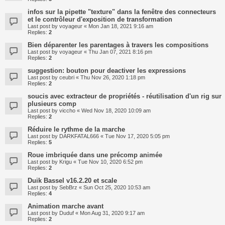
infos sur la pipette "texture" dans la fenêtre des connecteurs
et le contrôleur d'exposition de transformation
Last post by
voyageur
«
Mon Jan 18, 2021 9:16 am
Replies:
2
Bien déparenter les parentages à travers les compositions
Last post by
voyageur
«
Thu Jan 07, 2021 8:16 pm
Replies:
2
suggestion: bouton pour deactiver les expressions
Last post by
ceubri
«
Thu Nov 26, 2020 1:18 pm
Replies:
2
soucis avec extracteur de propriétés - réutilisation d'un rig sur
plusieurs comp
Last post by
viccho
«
Wed Nov 18, 2020 10:09 am
Replies:
2
Réduire le rythme de la marche
Last post by
DARKFATAL666
«
Tue Nov 17, 2020 5:05 pm
Replies:
5
Roue imbriquée dans une précomp animée
Last post by
Krigu
«
Tue Nov 10, 2020 6:52 pm
Replies:
2
Duik Bassel v16.2.20 et scale
Last post by
SebBrz
«
Sun Oct 25, 2020 10:53 am
Replies:
4
Animation marche avant
Last post by
Duduf
«
Mon Aug 31, 2020 9:17 am
Replies:
2