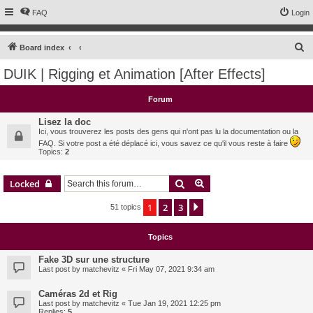
FAQ
Login
S
Board index
e
DUIK | Rigging et Animation [After Effects]
a
r
Forum
c
Lisez la doc
h
Ici, vous trouverez les posts des gens qui n'ont pas lu la documentation ou la
FAQ. Si votre post a été déplacé ici, vous savez ce qu'il vous reste à faire
Topics:
2
Search
Advanced search
Locked
1
2
3
Next
51 topics
Topics
Fake 3D sur une structure
Last post by
matchevitz
«
Fri May 07, 2021 9:34 am
Caméras 2d et Rig
Last post by
matchevitz
«
Tue Jan 19, 2021 12:25 pm
Replies:
5