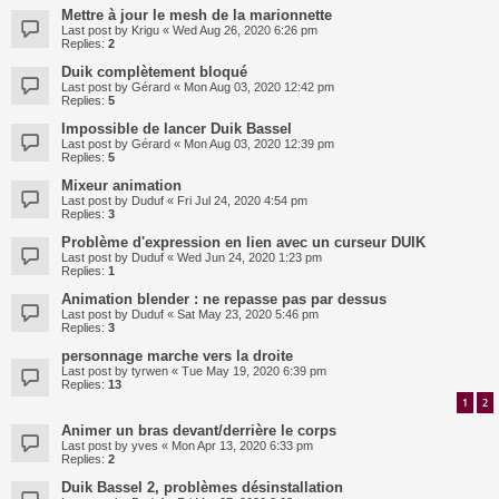
Mettre à jour le mesh de la marionnette
Last post by
Krigu
«
Wed Aug 26, 2020 6:26 pm
Replies:
2
Duik complètement bloqué
Last post by
Gérard
«
Mon Aug 03, 2020 12:42 pm
Replies:
5
Impossible de lancer Duik Bassel
Last post by
Gérard
«
Mon Aug 03, 2020 12:39 pm
Replies:
5
Mixeur animation
Last post by
Duduf
«
Fri Jul 24, 2020 4:54 pm
Replies:
3
Problème d'expression en lien avec un curseur DUIK
Last post by
Duduf
«
Wed Jun 24, 2020 1:23 pm
Replies:
1
Animation blender : ne repasse pas par dessus
Last post by
Duduf
«
Sat May 23, 2020 5:46 pm
Replies:
3
personnage marche vers la droite
Last post by
tyrwen
«
Tue May 19, 2020 6:39 pm
Replies:
13
1
2
Animer un bras devant/derrière le corps
Last post by
yves
«
Mon Apr 13, 2020 6:33 pm
Replies:
2
Duik Bassel 2, problèmes désinstallation