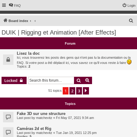
FAQ
Login
S
Board index
e
DUIK | Rigging et Animation [After Effects]
a
r
Forum
c
Lisez la doc
h
Ici, vous trouverez les posts des gens qui n'ont pas lu la documentation ou la
FAQ. Si votre post a été déplacé ici, vous savez ce qu'il vous reste à faire
Topics:
2
Search
Advanced search
Locked
1
2
3
Next
51 topics
Topics
Fake 3D sur une structure
Last post by
matchevitz
«
Fri May 07, 2021 9:34 am
Caméras 2d et Rig
Last post by
matchevitz
«
Tue Jan 19, 2021 12:25 pm
Replies:
5