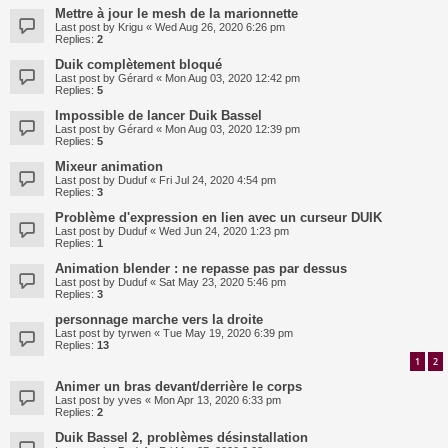
Mettre à jour le mesh de la marionnette
Last post by
Krigu
«
Wed Aug 26, 2020 6:26 pm
Replies:
2
Duik complètement bloqué
Last post by
Gérard
«
Mon Aug 03, 2020 12:42 pm
Replies:
5
Impossible de lancer Duik Bassel
Last post by
Gérard
«
Mon Aug 03, 2020 12:39 pm
Replies:
5
Mixeur animation
Last post by
Duduf
«
Fri Jul 24, 2020 4:54 pm
Replies:
3
Problème d'expression en lien avec un curseur DUIK
Last post by
Duduf
«
Wed Jun 24, 2020 1:23 pm
Replies:
1
Animation blender : ne repasse pas par dessus
Last post by
Duduf
«
Sat May 23, 2020 5:46 pm
Replies:
3
personnage marche vers la droite
Last post by
tyrwen
«
Tue May 19, 2020 6:39 pm
Replies:
13
1
2
Animer un bras devant/derrière le corps
Last post by
yves
«
Mon Apr 13, 2020 6:33 pm
Replies:
2
Duik Bassel 2, problèmes désinstallation