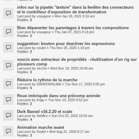
infos sur la pipette "texture" dans la fenêtre des connecteurs
et le contrôleur d'exposition de transformation
Last post by
voyageur
«
Mon Jan 18, 2021 9:16 am
Replies:
2
Bien déparenter les parentages à travers les compositions
Last post by
voyageur
«
Thu Jan 07, 2021 8:16 pm
Replies:
2
suggestion: bouton pour deactiver les expressions
Last post by
ceubri
«
Thu Nov 26, 2020 1:18 pm
Replies:
2
soucis avec extracteur de propriétés - réutilisation d'un rig sur
plusieurs comp
Last post by
viccho
«
Wed Nov 18, 2020 10:09 am
Replies:
2
Réduire le rythme de la marche
Last post by
DARKFATAL666
«
Tue Nov 17, 2020 5:05 pm
Replies:
5
Roue imbriquée dans une précomp animée
Last post by
Krigu
«
Tue Nov 10, 2020 6:52 pm
Replies:
2
Duik Bassel v16.2.20 et scale
Last post by
SebBrz
«
Sun Oct 25, 2020 10:53 am
Replies:
4
Animation marche avant
Last post by
Duduf
«
Mon Aug 31, 2020 9:17 am
Replies:
2