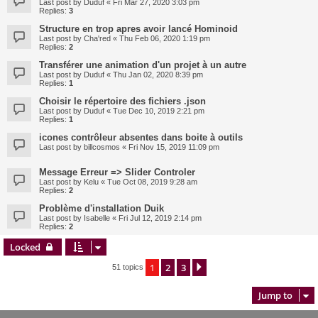
Last post by
Duduf
«
Fri Mar 27, 2020 3:03 pm
Replies:
3
Structure en trop apres avoir lancé Hominoid
Last post by
Cha'red
«
Thu Feb 06, 2020 1:19 pm
Replies:
2
Transférer une animation d'un projet à un autre
Last post by
Duduf
«
Thu Jan 02, 2020 8:39 pm
Replies:
1
Choisir le répertoire des fichiers .json
Last post by
Duduf
«
Tue Dec 10, 2019 2:21 pm
Replies:
1
icones contrôleur absentes dans boite à outils
Last post by
billcosmos
«
Fri Nov 15, 2019 11:09 pm
Message Erreur => Slider Controler
Last post by
Kelu
«
Tue Oct 08, 2019 9:28 am
Replies:
2
Problème d'installation Duik
Last post by
Isabelle
«
Fri Jul 12, 2019 2:14 pm
Replies:
2
Locked
1
2
3
Next
51 topics
Jump to