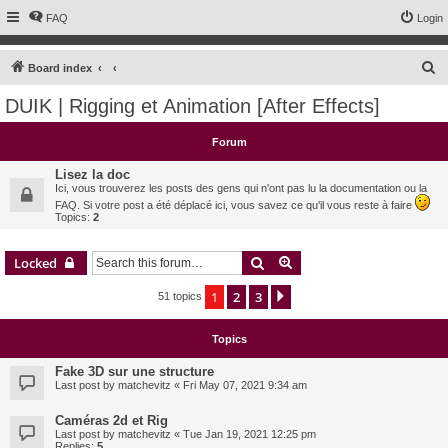
FAQ
Login
S
Board index
e
DUIK | Rigging et Animation [After Effects]
a
r
Forum
c
Lisez la doc
h
Ici, vous trouverez les posts des gens qui n'ont pas lu la documentation ou la
FAQ. Si votre post a été déplacé ici, vous savez ce qu'il vous reste à faire
Topics:
2
Search
Advanced search
Locked
1
2
3
Next
51 topics
Topics
Fake 3D sur une structure
Last post by
matchevitz
«
Fri May 07, 2021 9:34 am
Caméras 2d et Rig
Last post by
matchevitz
«
Tue Jan 19, 2021 12:25 pm
Replies:
5