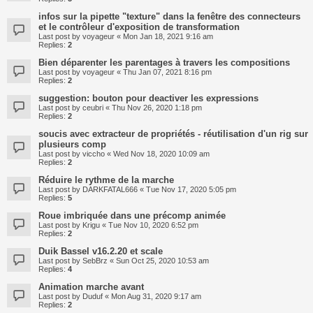
infos sur la pipette "texture" dans la fenêtre des connecteurs
et le contrôleur d'exposition de transformation
Last post by
voyageur
«
Mon Jan 18, 2021 9:16 am
Replies:
2
Bien déparenter les parentages à travers les compositions
Last post by
voyageur
«
Thu Jan 07, 2021 8:16 pm
Replies:
2
suggestion: bouton pour deactiver les expressions
Last post by
ceubri
«
Thu Nov 26, 2020 1:18 pm
Replies:
2
soucis avec extracteur de propriétés - réutilisation d'un rig sur
plusieurs comp
Last post by
viccho
«
Wed Nov 18, 2020 10:09 am
Replies:
2
Réduire le rythme de la marche
Last post by
DARKFATAL666
«
Tue Nov 17, 2020 5:05 pm
Replies:
5
Roue imbriquée dans une précomp animée
Last post by
Krigu
«
Tue Nov 10, 2020 6:52 pm
Replies:
2
Duik Bassel v16.2.20 et scale
Last post by
SebBrz
«
Sun Oct 25, 2020 10:53 am
Replies:
4
Animation marche avant
Last post by
Duduf
«
Mon Aug 31, 2020 9:17 am
Replies:
2