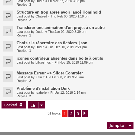
Last post by
Duduf
«
Fri Mar 27, 2020 3:03 pm
Replies:
3
Structure en trop apres avoir lancé Hominoid
Last post by
Cha'red
«
Thu Feb 06, 2020 1:19 pm
Replies:
2
Transférer une animation d'un projet à un autre
Last post by
Duduf
«
Thu Jan 02, 2020 8:39 pm
Replies:
1
Choisir le répertoire des fichiers .json
Last post by
Duduf
«
Tue Dec 10, 2019 2:21 pm
Replies:
1
icones contrôleur absentes dans boite à outils
Last post by
billcosmos
«
Fri Nov 15, 2019 11:09 pm
Message Erreur => Slider Controler
Last post by
Kelu
«
Tue Oct 08, 2019 9:28 am
Replies:
2
Problème d'installation Duik
Last post by
Isabelle
«
Fri Jul 12, 2019 2:14 pm
Replies:
2
Locked
1
2
3
Next
51 topics
Jump to