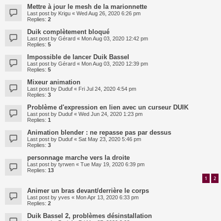
Mettre à jour le mesh de la marionnette
Last post by
Krigu
«
Wed Aug 26, 2020 6:26 pm
Replies:
2
Duik complètement bloqué
Last post by
Gérard
«
Mon Aug 03, 2020 12:42 pm
Replies:
5
Impossible de lancer Duik Bassel
Last post by
Gérard
«
Mon Aug 03, 2020 12:39 pm
Replies:
5
Mixeur animation
Last post by
Duduf
«
Fri Jul 24, 2020 4:54 pm
Replies:
3
Problème d'expression en lien avec un curseur DUIK
Last post by
Duduf
«
Wed Jun 24, 2020 1:23 pm
Replies:
1
Animation blender : ne repasse pas par dessus
Last post by
Duduf
«
Sat May 23, 2020 5:46 pm
Replies:
3
personnage marche vers la droite
Last post by
tyrwen
«
Tue May 19, 2020 6:39 pm
Replies:
13
1
2
Animer un bras devant/derrière le corps
Last post by
yves
«
Mon Apr 13, 2020 6:33 pm
Replies:
2
Duik Bassel 2, problèmes désinstallation