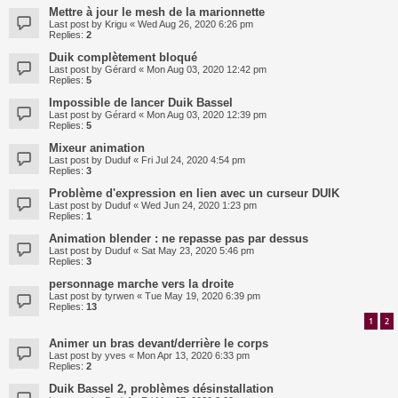
Mettre à jour le mesh de la marionnette
Last post by
Krigu
«
Wed Aug 26, 2020 6:26 pm
Replies:
2
Duik complètement bloqué
Last post by
Gérard
«
Mon Aug 03, 2020 12:42 pm
Replies:
5
Impossible de lancer Duik Bassel
Last post by
Gérard
«
Mon Aug 03, 2020 12:39 pm
Replies:
5
Mixeur animation
Last post by
Duduf
«
Fri Jul 24, 2020 4:54 pm
Replies:
3
Problème d'expression en lien avec un curseur DUIK
Last post by
Duduf
«
Wed Jun 24, 2020 1:23 pm
Replies:
1
Animation blender : ne repasse pas par dessus
Last post by
Duduf
«
Sat May 23, 2020 5:46 pm
Replies:
3
personnage marche vers la droite
Last post by
tyrwen
«
Tue May 19, 2020 6:39 pm
Replies:
13
1
2
Animer un bras devant/derrière le corps
Last post by
yves
«
Mon Apr 13, 2020 6:33 pm
Replies:
2
Duik Bassel 2, problèmes désinstallation