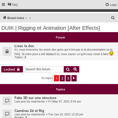
FAQ
Login
S
Board index
e
DUIK | Rigging et Animation [After Effects]
a
r
Forum
c
Lisez la doc
h
Ici, vous trouverez les posts des gens qui n'ont pas lu la documentation ou la
FAQ. Si votre post a été déplacé ici, vous savez ce qu'il vous reste à faire
Topics:
2
Search
Advanced search
Locked
1
2
3
Next
51 topics
Topics
Fake 3D sur une structure
Last post by
matchevitz
«
Fri May 07, 2021 9:34 am
Caméras 2d et Rig
Last post by
matchevitz
«
Tue Jan 19, 2021 12:25 pm
Replies:
5