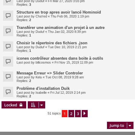
Last post by
Duduf
«
Fri Mar 27, 2020 3:03 pm
Replies:
3
Structure en trop apres avoir lancé Hominoid
Last post by
Cha'red
«
Thu Feb 06, 2020 1:19 pm
Replies:
2
Transférer une animation d'un projet à un autre
Last post by
Duduf
«
Thu Jan 02, 2020 8:39 pm
Replies:
1
Choisir le répertoire des fichiers .json
Last post by
Duduf
«
Tue Dec 10, 2019 2:21 pm
Replies:
1
icones contrôleur absentes dans boite à outils
Last post by
billcosmos
«
Fri Nov 15, 2019 11:09 pm
Message Erreur => Slider Controler
Last post by
Kelu
«
Tue Oct 08, 2019 9:28 am
Replies:
2
Problème d'installation Duik
Last post by
Isabelle
«
Fri Jul 12, 2019 2:14 pm
Replies:
2
Locked
1
2
3
Next
51 topics
Jump to