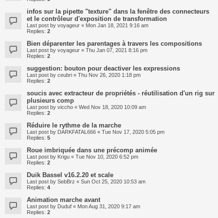
infos sur la pipette "texture" dans la fenêtre des connecteurs
et le contrôleur d'exposition de transformation
Last post by
voyageur
«
Mon Jan 18, 2021 9:16 am
Replies:
2
Bien déparenter les parentages à travers les compositions
Last post by
voyageur
«
Thu Jan 07, 2021 8:16 pm
Replies:
2
suggestion: bouton pour deactiver les expressions
Last post by
ceubri
«
Thu Nov 26, 2020 1:18 pm
Replies:
2
soucis avec extracteur de propriétés - réutilisation d'un rig sur
plusieurs comp
Last post by
viccho
«
Wed Nov 18, 2020 10:09 am
Replies:
2
Réduire le rythme de la marche
Last post by
DARKFATAL666
«
Tue Nov 17, 2020 5:05 pm
Replies:
5
Roue imbriquée dans une précomp animée
Last post by
Krigu
«
Tue Nov 10, 2020 6:52 pm
Replies:
2
Duik Bassel v16.2.20 et scale
Last post by
SebBrz
«
Sun Oct 25, 2020 10:53 am
Replies:
4
Animation marche avant
Last post by
Duduf
«
Mon Aug 31, 2020 9:17 am
Replies:
2