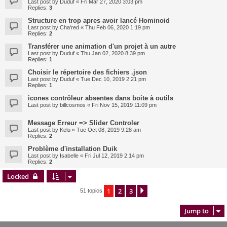
Last post by
Duduf
«
Fri Mar 27, 2020 3:03 pm
Replies:
3
Structure en trop apres avoir lancé Hominoid
Last post by
Cha'red
«
Thu Feb 06, 2020 1:19 pm
Replies:
2
Transférer une animation d'un projet à un autre
Last post by
Duduf
«
Thu Jan 02, 2020 8:39 pm
Replies:
1
Choisir le répertoire des fichiers .json
Last post by
Duduf
«
Tue Dec 10, 2019 2:21 pm
Replies:
1
icones contrôleur absentes dans boite à outils
Last post by
billcosmos
«
Fri Nov 15, 2019 11:09 pm
Message Erreur => Slider Controler
Last post by
Kelu
«
Tue Oct 08, 2019 9:28 am
Replies:
2
Problème d'installation Duik
Last post by
Isabelle
«
Fri Jul 12, 2019 2:14 pm
Replies:
2
Locked
1
2
3
Next
51 topics
Jump to