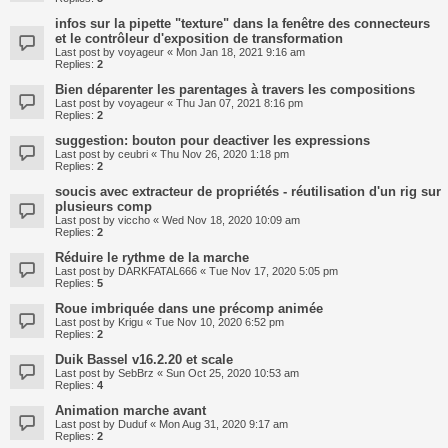
infos sur la pipette "texture" dans la fenêtre des connecteurs
et le contrôleur d'exposition de transformation
Last post by
voyageur
«
Mon Jan 18, 2021 9:16 am
Replies:
2
Bien déparenter les parentages à travers les compositions
Last post by
voyageur
«
Thu Jan 07, 2021 8:16 pm
Replies:
2
suggestion: bouton pour deactiver les expressions
Last post by
ceubri
«
Thu Nov 26, 2020 1:18 pm
Replies:
2
soucis avec extracteur de propriétés - réutilisation d'un rig sur
plusieurs comp
Last post by
viccho
«
Wed Nov 18, 2020 10:09 am
Replies:
2
Réduire le rythme de la marche
Last post by
DARKFATAL666
«
Tue Nov 17, 2020 5:05 pm
Replies:
5
Roue imbriquée dans une précomp animée
Last post by
Krigu
«
Tue Nov 10, 2020 6:52 pm
Replies:
2
Duik Bassel v16.2.20 et scale
Last post by
SebBrz
«
Sun Oct 25, 2020 10:53 am
Replies:
4
Animation marche avant
Last post by
Duduf
«
Mon Aug 31, 2020 9:17 am
Replies:
2