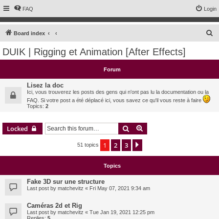
FAQ
Login
S
Board index
e
DUIK | Rigging et Animation [After Effects]
a
r
Forum
c
Lisez la doc
h
Ici, vous trouverez les posts des gens qui n'ont pas lu la documentation ou la
FAQ. Si votre post a été déplacé ici, vous savez ce qu'il vous reste à faire
Topics:
2
Search
Advanced search
Locked
1
2
3
Next
51 topics
Topics
Fake 3D sur une structure
Last post by
matchevitz
«
Fri May 07, 2021 9:34 am
Caméras 2d et Rig
Last post by
matchevitz
«
Tue Jan 19, 2021 12:25 pm
Replies:
5