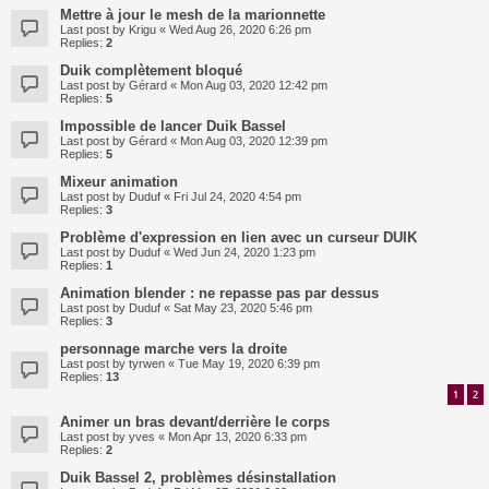
Mettre à jour le mesh de la marionnette
Last post by
Krigu
«
Wed Aug 26, 2020 6:26 pm
Replies:
2
Duik complètement bloqué
Last post by
Gérard
«
Mon Aug 03, 2020 12:42 pm
Replies:
5
Impossible de lancer Duik Bassel
Last post by
Gérard
«
Mon Aug 03, 2020 12:39 pm
Replies:
5
Mixeur animation
Last post by
Duduf
«
Fri Jul 24, 2020 4:54 pm
Replies:
3
Problème d'expression en lien avec un curseur DUIK
Last post by
Duduf
«
Wed Jun 24, 2020 1:23 pm
Replies:
1
Animation blender : ne repasse pas par dessus
Last post by
Duduf
«
Sat May 23, 2020 5:46 pm
Replies:
3
personnage marche vers la droite
Last post by
tyrwen
«
Tue May 19, 2020 6:39 pm
Replies:
13
1
2
Animer un bras devant/derrière le corps
Last post by
yves
«
Mon Apr 13, 2020 6:33 pm
Replies:
2
Duik Bassel 2, problèmes désinstallation